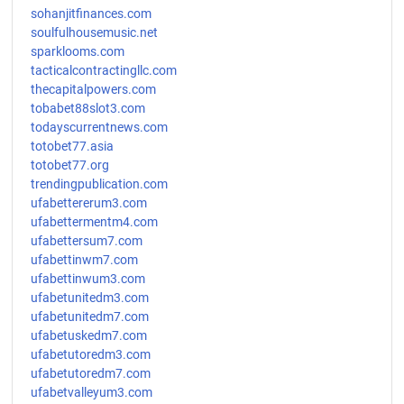
sohanjitfinances.com
soulfulhousemusic.net
sparklooms.com
tacticalcontractingllc.com
thecapitalpowers.com
tobabet88slot3.com
todayscurrentnews.com
totobet77.asia
totobet77.org
trendingpublication.com
ufabettererum3.com
ufabettermentm4.com
ufabettersum7.com
ufabettinwm7.com
ufabettinwum3.com
ufabetunitedm3.com
ufabetunitedm7.com
ufabetuskedm7.com
ufabetutoredm3.com
ufabetutoredm7.com
ufabetvalleyum3.com