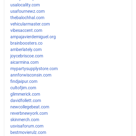
usalocality.com
usafournewz.com
thebalochhal.com
vehicularmaster.com
vibesaccent.com
ampajavierdemiguel.org
brainboosters.co
amberlately.com
joycebriscoe.com
aicarmina.com
mypartysupplystore.com
annforwisconsin.com
findjaipur.com
cultofjim.com
glimmerick.com
davidfollett.com
newcollegebeat.com
reverbnewyork.com
skinmerch.com
usvisaforum.com
bestmovierulz.com