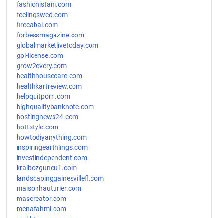
fashionistani.com
feelingswed.com
firecabal.com
forbessmagazine.com
globalmarketlivetoday.com
gpl-license.com
grow2every.com
healthhousecare.com
healthkartreview.com
helpquitporn.com
highqualitybanknote.com
hostingnews24.com
hottstyle.com
howtodiyanything.com
inspiringearthlings.com
investindependent.com
kralbozguncu1.com
landscapinggainesvillefl.com
maisonhauturier.com
mascreator.com
menafahmi.com