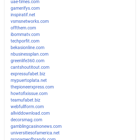
uae-times.com
gamerifys.com
inspiratif.net
vsmsnetworks.com
offthem.com
ibommatv.com
techporfit.com
bekasionline.com
nbusinessplan.com
greenlife360.com
cantshoutitout.com
expressufabet.biz
mypuertoplata.net
thepioneerxpress.com
howtofixissue.com
teamufabet.biz
webfullform.com
allviddownload.com
decorsmag.com
gamblingcasinonews.com
universitiesofamerica.net
progameofbrands.com