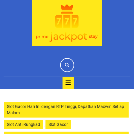
Skip
to
content
Open
Button
Slot Gacor Hari Ini dengan RTP Tinggi, Dapatkan Maxwin Setiap
Malam
Slot Anti Rungkad
,
Slot Gacor