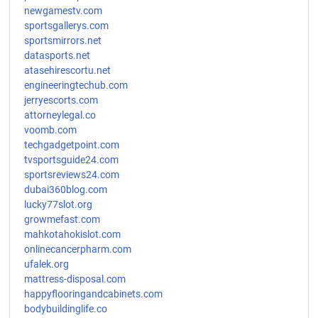
newgamestv.com
sportsgallerys.com
sportsmirrors.net
datasports.net
atasehirescortu.net
engineeringtechub.com
jerryescorts.com
attorneylegal.co
voomb.com
techgadgetpoint.com
tvsportsguide24.com
sportsreviews24.com
dubai360blog.com
lucky77slot.org
growmefast.com
mahkotahokislot.com
onlinecancerpharm.com
ufalek.org
mattress-disposal.com
happyflooringandcabinets.com
bodybuildinglife.co