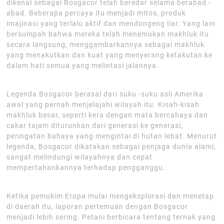
dikenal sebagai Bosgacor telah beredar selama berabad -
abad. Beberapa percaya itu menjadi mitos, produk
imajinasi yang terlalu aktif dan mendongeng liar. Yang lain
bersumpah bahwa mereka telah menemukan makhluk itu
secara langsung, menggambarkannya sebagai makhluk
yang menakutkan dan kuat yang menyerang ketakutan ke
dalam hati semua yang melintasi jalannya.
Legenda Bosgacor berasal dari suku -suku asli Amerika
awal yang pernah menjelajahi wilayah itu. Kisah-kisah
makhluk besar, seperti kera dengan mata bercahaya dan
cakar tajam diturunkan dari generasi ke generasi,
peringatan bahaya yang mengintai di hutan lebat. Menurut
legenda, Bosgacor dikatakan sebagai penjaga dunia alami,
sangat melindungi wilayahnya dan cepat
mempertahankannya terhadap pengganggu.
Ketika pemukim Eropa mulai mengeksplorasi dan menetap
di daerah itu, laporan pertemuan dengan Bosgacor
menjadi lebih sering. Petani berbicara tentang ternak yang