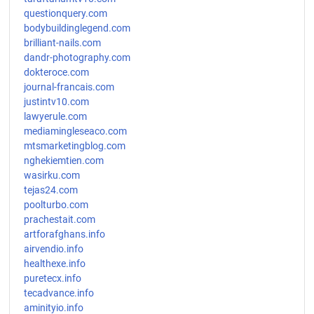
questionquery.com
bodybuildinglegend.com
brilliant-nails.com
dandr-photography.com
dokteroce.com
journal-francais.com
justintv10.com
lawyerule.com
mediamingleseaco.com
mtsmarketingblog.com
nghekiemtien.com
wasirku.com
tejas24.com
poolturbo.com
prachestait.com
artforafghans.info
airvendio.info
healthexe.info
puretecx.info
tecadvance.info
aminityio.info