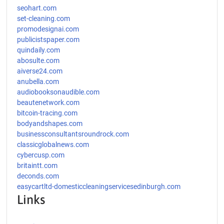
seohart.com
set-cleaning.com
promodesignai.com
publicistspaper.com
quindaily.com
abosulte.com
aiverse24.com
anubella.com
audiobooksonaudible.com
beautenetwork.com
bitcoin-tracing.com
bodyandshapes.com
businessconsultantsroundrock.com
classicglobalnews.com
cybercusp.com
britaintt.com
deconds.com
easycartltd-domesticcleaningservicesedinburgh.com
Links