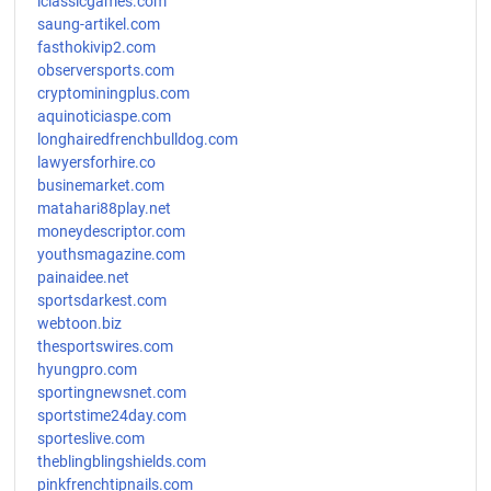
iclassicgames.com
saung-artikel.com
fasthokivip2.com
observersports.com
cryptominingplus.com
aquinoticiaspe.com
longhairedfrenchbulldog.com
lawyersforhire.co
businemarket.com
matahari88play.net
moneydescriptor.com
youthsmagazine.com
painaidee.net
sportsdarkest.com
webtoon.biz
thesportswires.com
hyungpro.com
sportingnewsnet.com
sportstime24day.com
sporteslive.com
theblingblingshields.com
pinkfrenchtipnails.com