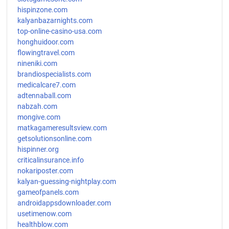
hispinzone.com
kalyanbazarnights.com
top-online-casino-usa.com
honghuidoor.com
flowingtravel.com
nineniki.com
brandiospecialists.com
medicalcare7.com
adtennaball.com
nabzah.com
mongive.com
matkagameresultsview.com
getsolutionsonline.com
hispinner.org
criticalinsurance.info
nokariposter.com
kalyan-guessing-nightplay.com
gameofpanels.com
androidappsdownloader.com
usetimenow.com
healthblow.com