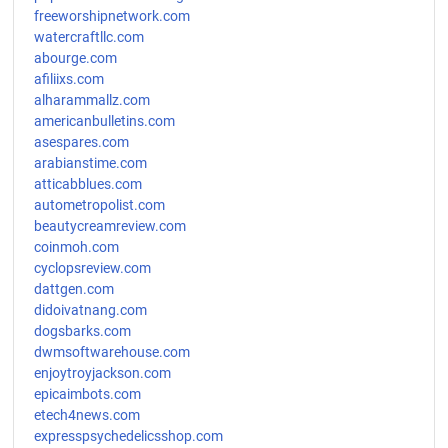
freeworshipnetwork.com
watercraftllc.com
abourge.com
afiliixs.com
alharammallz.com
americanbulletins.com
asespares.com
arabianstime.com
atticabblues.com
autometropolist.com
beautycreamreview.com
coinmoh.com
cyclopsreview.com
dattgen.com
didoivatnang.com
dogsbarks.com
dwmsoftwarehouse.com
enjoytroyjackson.com
epicaimbots.com
etech4news.com
expresspsychedelicsshop.com