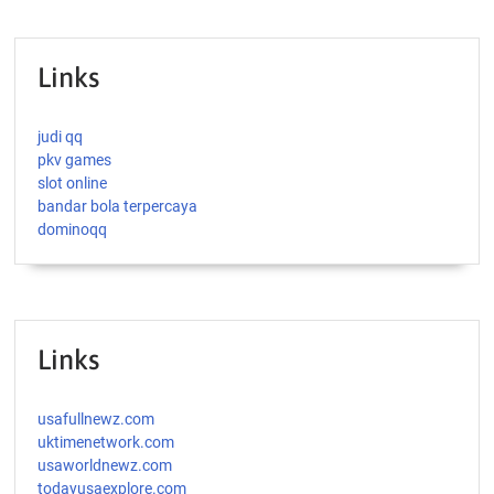
Links
judi qq
pkv games
slot online
bandar bola terpercaya
dominoqq
Links
usafullnewz.com
uktimenetwork.com
usaworldnewz.com
todayusaexplore.com