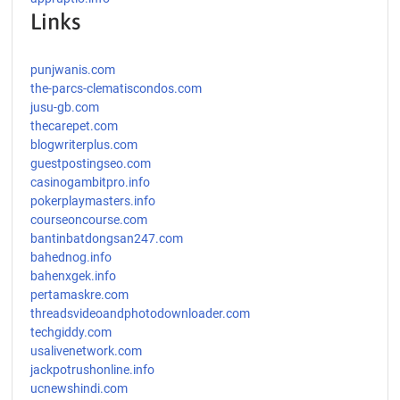
Links
punjwanis.com
the-parcs-clematiscondos.com
jusu-gb.com
thecarepet.com
blogwriterplus.com
guestpostingseo.com
casinogambitpro.info
pokerplaymasters.info
courseoncourse.com
bantinbatdongsan247.com
bahednog.info
bahenxgek.info
pertamaskre.com
threadsvideoandphotodownloader.com
techgiddy.com
usalivenetwork.com
jackpotrushonline.info
ucnewshindi.com