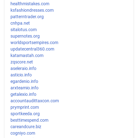
healthmistakes.com
ksfashiondresses.com
patterntrader.org
cnhpa.net
sitalotus.com
supernotes.org
worldsportsempires.com
updatecentral360.com
katamastah.com
zqscore.net
aseleraio.info
asticio.info
egardenio.info
arxteamio.info
getalexio.info
accountaudittaxcon.com
prymprint.com
sportkeeda.org
besttimespend.com
careandcure.biz
cogniyo.com