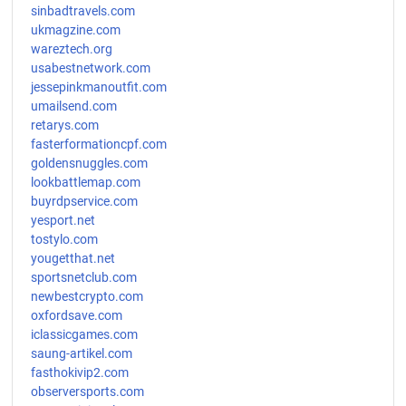
sinbadtravels.com
ukmagzine.com
wareztech.org
usabestnetwork.com
jessepinkmanoutfit.com
umailsend.com
retarys.com
fasterformationcpf.com
goldensnuggles.com
lookbattlemap.com
buyrdpservice.com
yesport.net
tostylo.com
yougetthat.net
sportsnetclub.com
newbestcrypto.com
oxfordsave.com
iclassicgames.com
saung-artikel.com
fasthokivip2.com
observersports.com