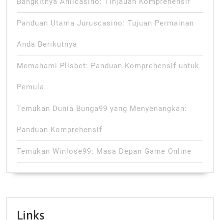
Bangkitnya Ahlicasino: Tinjauan Komprehensif
Panduan Utama Juruscasino: Tujuan Permainan
Anda Berikutnya
Memahami Plisbet: Panduan Komprehensif untuk
Pemula
Temukan Dunia Bunga99 yang Menyenangkan:
Panduan Komprehensif
Temukan Winlose99: Masa Depan Game Online
Links