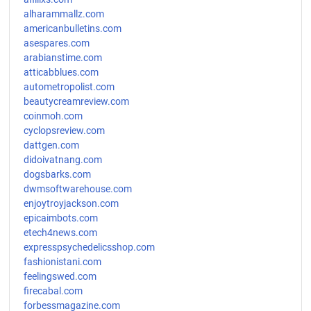
alharammallz.com
americanbulletins.com
asespares.com
arabianstime.com
atticabblues.com
autometropolist.com
beautycreamreview.com
coinmoh.com
cyclopsreview.com
dattgen.com
didoivatnang.com
dogsbarks.com
dwmsoftwarehouse.com
enjoytroyjackson.com
epicaimbots.com
etech4news.com
expresspsychedelicsshop.com
fashionistani.com
feelingswed.com
firecabal.com
forbessmagazine.com