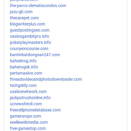
the-parcs-clematiscondos.com
jusu-gb.com
thecarepet.com
blogwriterplus.com
guestpostingseo.com
casinogambitpro.info
pokerplaymasters.info
courseoncourse.com
bantinbatdongsan247.com
bahednog.info
bahenxgek.info
pertamaskre.com
threadsvideoandphotodownloader.com
techgiddy.com
usalivenetwork.com
jackpotrushonline.info
ucnewshindi.com
freecellphonedatabase.com
gamersrope.com
exellewebmedia.com
free-gamestop.com