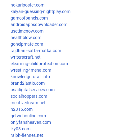
nokariposter.com
kalyan-guessing-nightplay.com
gameofpanels.com
androidappsdownloader.com
usetimenow.com
healthblow.com
gohelpmate.com
rajdhani-satta-matka.com
writerscraft.net
elearning-childprotection.com
wrestling4mena.com
knowledgeforall.info
brand2lastio.com
usadigitalservices.com
socialhoppers.com
creativedream.net
n2315.com
getwebonline.com
onlyfansheaven.com
lky08.com
ralph-fiennes.net