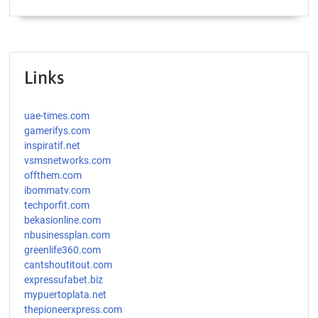
Links
uae-times.com
gamerifys.com
inspiratif.net
vsmsnetworks.com
offthem.com
ibommatv.com
techporfit.com
bekasionline.com
nbusinessplan.com
greenlife360.com
cantshoutitout.com
expressufabet.biz
mypuertoplata.net
thepioneerxpress.com