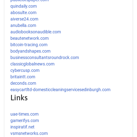
quindaily.com
abosulte.com
aiverse24.com
anubella.com
audiobooksonaudible.com
beautenetwork.com
bitcoin-tracing.com
bodyandshapes.com
businessconsultantsroundrock.com
classicglobalnews.com
cybercusp.com
britaintt.com
deconds.com
easycartltd-domesticcleaningservicesedinburgh.com
Links
uae-times.com
gamerifys.com
inspiratif.net
vsmsnetworks.com