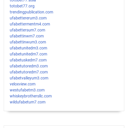
totobet77.org
trendingpublication.com
ufabettererum3.com
ufabettermentm4.com
ufabettersum7.com
ufabettinwm7.com
ufabettinwum3.com
ufabetunitedm3.com
ufabetunitedm7.com
ufabetuskedm7.com
ufabetutoredm3.com
ufabetutoredm7.com
ufabetvalleyum3.com
veloxview.com
westufabetm3.com
whiskeybrothersllc.com
wildufabetum7.com