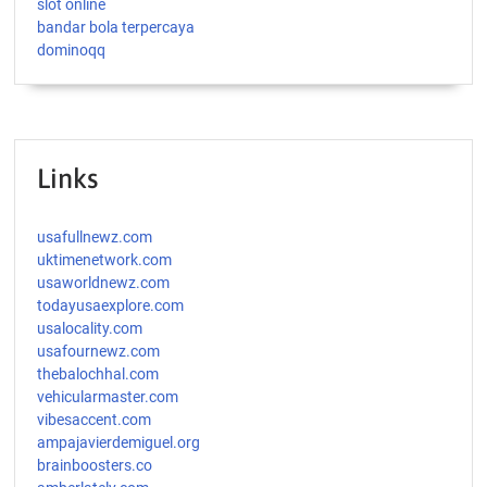
slot online
bandar bola terpercaya
dominoqq
Links
usafullnewz.com
uktimenetwork.com
usaworldnewz.com
todayusaexplore.com
usalocality.com
usafournewz.com
thebalochhal.com
vehicularmaster.com
vibesaccent.com
ampajavierdemiguel.org
brainboosters.co