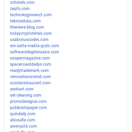
zchotels.com
zepfo.com
technologynews5.com
teknoeduka.com
thenews-blog.com
todaycryptotimes.com
usabonuscodes.com
sm-satta-makta-gods.com
softwaredegimnasios.com
soopermagazine.com
spacecoastdailys.com
readytrademark.com
renovationsrated.com
scoziarestaurant.com
seohart.com
set-cleaning.com
promodesignai.com
publicistspaper.com
quindaily.com
abosulte.com
aiverse24.com