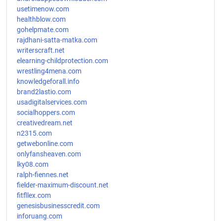
usetimenow.com
healthblow.com
gohelpmate.com
rajdhani-satta-matka.com
writerscraft.net
elearning-childprotection.com
wrestling4mena.com
knowledgeforall.info
brand2lastio.com
usadigitalservices.com
socialhoppers.com
creativedream.net
n2315.com
getwebonline.com
onlyfansheaven.com
lky08.com
ralph-fiennes.net
fielder-maximum-discount.net
fitfllex.com
genesisbusinesscredit.com
inforuang.com