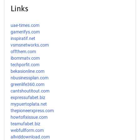
Links
uae-times.com
gamerifys.com
inspiratif.net
vsmsnetworks.com
offthem.com
ibommatv.com
techporfit.com
bekasionline.com
nbusinessplan.com
greenlife360.com
cantshoutitout.com
expressufabet.biz
mypuertoplata.net
thepioneerxpress.com
howtofixissue.com
teamufabet.biz
webfullform.com
allviddownload.com