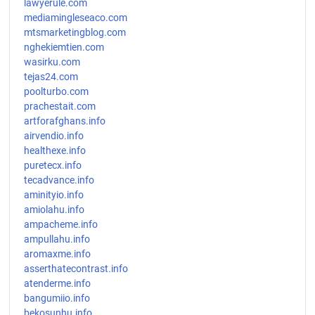
lawyerule.com
mediamingleseaco.com
mtsmarketingblog.com
nghekiemtien.com
wasirku.com
tejas24.com
poolturbo.com
prachestait.com
artforafghans.info
airvendio.info
healthexe.info
puretecx.info
tecadvance.info
aminityio.info
amiolahu.info
ampacheme.info
ampullahu.info
aromaxme.info
asserthatecontrast.info
atenderme.info
bangumiio.info
bekosunhu.info