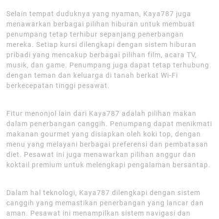
Selain tempat duduknya yang nyaman, Kaya787 juga
menawarkan berbagai pilihan hiburan untuk membuat
penumpang tetap terhibur sepanjang penerbangan
mereka. Setiap kursi dilengkapi dengan sistem hiburan
pribadi yang mencakup berbagai pilihan film, acara TV,
musik, dan game. Penumpang juga dapat tetap terhubung
dengan teman dan keluarga di tanah berkat Wi-Fi
berkecepatan tinggi pesawat.
Fitur menonjol lain dari Kaya787 adalah pilihan makan
dalam penerbangan canggih. Penumpang dapat menikmati
makanan gourmet yang disiapkan oleh koki top, dengan
menu yang melayani berbagai preferensi dan pembatasan
diet. Pesawat ini juga menawarkan pilihan anggur dan
koktail premium untuk melengkapi pengalaman bersantap.
Dalam hal teknologi, Kaya787 dilengkapi dengan sistem
canggih yang memastikan penerbangan yang lancar dan
aman. Pesawat ini menampilkan sistem navigasi dan