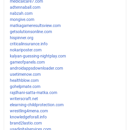
medicalcare7.com
adtennaball.com
nabzah.com
mongive.com
matkagameresultsview.com
getsolutionsonline.com
hispinner.org
criticalinsurance.info
nokariposter.com
kalyan-guessing-nightplay.com
gameofpanels.com
androidappsdownloader.com
usetimenow.com
healthblow.com
gohelpmate.com
rajdhani-satta-matka.com
writerscraft.net
elearning-childprotection.com
wrestling4mena.com
knowledgeforall.info
brand2lastio.com
usadigitalservices.com