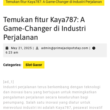
Temukan fitur Kaya787: A Game-Changer di Industri Perjalanan
Temukan fitur Kaya787: A
Game-Changer di Industri
Perjalanan
May
admin@prime
May 21, 2025
|
admin@primejackpotstay.com
|
21,
6:23 am
2025
Categories:
Slot Gacor
[ad_1]
Industri perjalanan terus berkembang dengan teknologi
dan inovasi baru yang bertujuan untuk meningkatkan
pengalaman perjalanan secara keseluruhan bagi
penumpang. Salah satu inovasi yang diatur untuk
merevolusi industri ini adalah Kaya787, pesawat inovatif