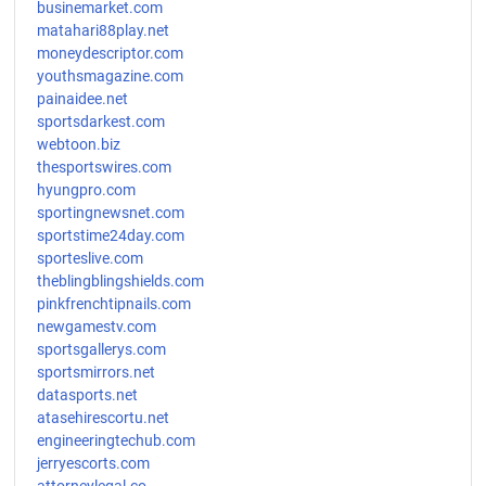
businemarket.com
matahari88play.net
moneydescriptor.com
youthsmagazine.com
painaidee.net
sportsdarkest.com
webtoon.biz
thesportswires.com
hyungpro.com
sportingnewsnet.com
sportstime24day.com
sporteslive.com
theblingblingshields.com
pinkfrenchtipnails.com
newgamestv.com
sportsgallerys.com
sportsmirrors.net
datasports.net
atasehirescortu.net
engineeringtechub.com
jerryescorts.com
attorneylegal.co