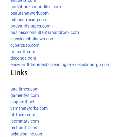
anubella.com
audiobooksonaudible.com
beautenetwork.com
bitcoin-tracing.com
bodyandshapes.com
businessconsultantsroundrock.com
classicglobalnews.com
cybercusp.com
britaintt.com
deconds.com
easycartltd-domesticcleaningservicesedinburgh.com
Links
uae-times.com
gamerifys.com
inspiratif.net
vsmsnetworks.com
offthem.com
ibommatv.com
techporfit.com
bekasionline.com