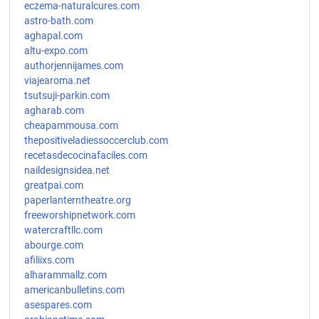
eczema-naturalcures.com
astro-bath.com
aghapal.com
altu-expo.com
authorjennijames.com
viajearoma.net
tsutsuji-parkin.com
agharab.com
cheapammousa.com
thepositiveladiessoccerclub.com
recetasdecocinafaciles.com
naildesignsidea.net
greatpai.com
paperlanterntheatre.org
freeworshipnetwork.com
watercraftllc.com
abourge.com
afiliixs.com
alharammallz.com
americanbulletins.com
asespares.com