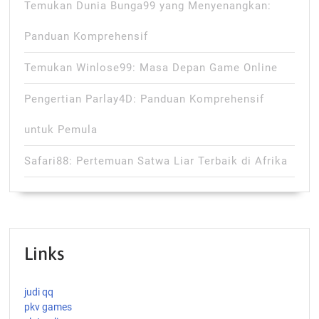
Temukan Dunia Bunga99 yang Menyenangkan:
Panduan Komprehensif
Temukan Winlose99: Masa Depan Game Online
Pengertian Parlay4D: Panduan Komprehensif
untuk Pemula
Safari88: Pertemuan Satwa Liar Terbaik di Afrika
Links
judi qq
pkv games