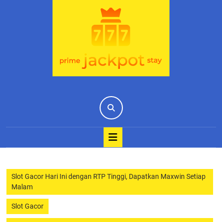
Skip
to
content
Open
Button
Slot Gacor Hari Ini dengan RTP Tinggi, Dapatkan Maxwin Setiap
Malam
Slot Gacor