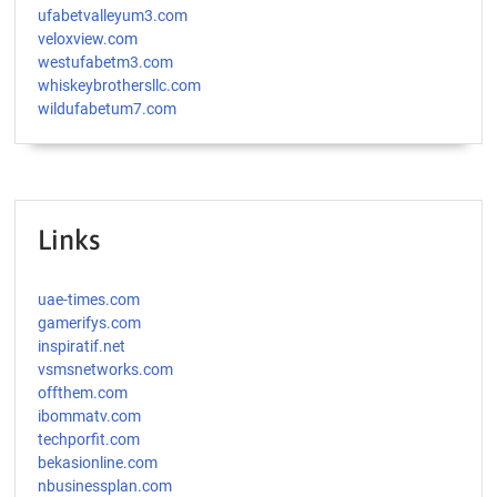
ufabetvalleyum3.com
veloxview.com
westufabetm3.com
whiskeybrothersllc.com
wildufabetum7.com
Links
uae-times.com
gamerifys.com
inspiratif.net
vsmsnetworks.com
offthem.com
ibommatv.com
techporfit.com
bekasionline.com
nbusinessplan.com