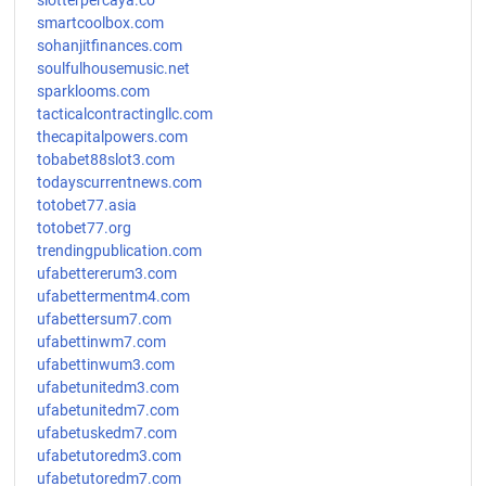
smartcoolbox.com
sohanjitfinances.com
soulfulhousemusic.net
sparklooms.com
tacticalcontractingllc.com
thecapitalpowers.com
tobabet88slot3.com
todayscurrentnews.com
totobet77.asia
totobet77.org
trendingpublication.com
ufabettererum3.com
ufabettermentm4.com
ufabettersum7.com
ufabettinwm7.com
ufabettinwum3.com
ufabetunitedm3.com
ufabetunitedm7.com
ufabetuskedm7.com
ufabetutoredm3.com
ufabetutoredm7.com