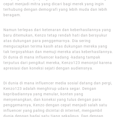
cepat menjadi mitra yang dicari bagi merek yang ingin
terhubung dengan demografi yang lebih muda dan lebih
beragam.
Namun terlepas dari ketenaran dan keberhasilannya yang
baru ditemukan, Kenzo tetap rendah hati dan bersyukur
atas dukungan para penggemarnya. Dia sering
mengucapkan terima kasih atas dukungan mereka yang
tak tergoyahkan dan memuji mereka atas keberhasilannya.
Di dunia di mana influencer kadang -kadang tampak
terputus dari pengikut mereka, Kenzo123 menonjol karena
apresiasi dan koneksi sejati dengan audiensnya.
Di dunia di mana influencer media sosial datang dan pergi,
Kenzo123 adalah menghirup udara segar. Dengan
kepribadiannya yang menular, konten yang
menyenangkan, dan koneksi yang tulus dengan para
penggemarnya, Kenzo dengan cepat menjadi salah satu
influencer yang paling dicintai di internet, mengambil
dunia dengan badai satu tiang sekaligus. Dan dengan