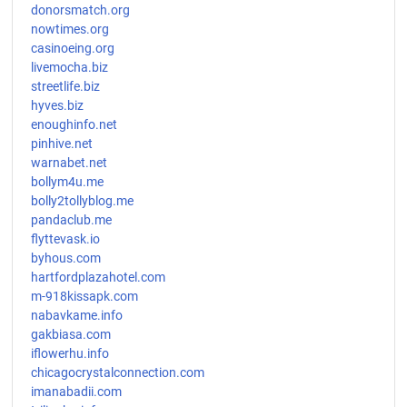
donorsmatch.org
nowtimes.org
casinoeing.org
livemocha.biz
streetlife.biz
hyves.biz
enoughinfo.net
pinhive.net
warnabet.net
bollym4u.me
bolly2tollyblog.me
pandaclub.me
flyttevask.io
byhous.com
hartfordplazahotel.com
m-918kissapk.com
nabavkame.info
gakbiasa.com
iflowerhu.info
chicagocrystalconnection.com
imanabadii.com