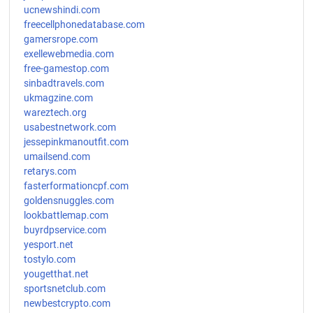
ucnewshindi.com
freecellphonedatabase.com
gamersrope.com
exellewebmedia.com
free-gamestop.com
sinbadtravels.com
ukmagzine.com
wareztech.org
usabestnetwork.com
jessepinkmanoutfit.com
umailsend.com
retarys.com
fasterformationcpf.com
goldensnuggles.com
lookbattlemap.com
buyrdpservice.com
yesport.net
tostylo.com
yougetthat.net
sportsnetclub.com
newbestcrypto.com