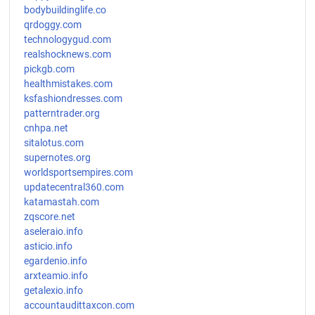
bodybuildinglife.co
qrdoggy.com
technologygud.com
realshocknews.com
pickgb.com
healthmistakes.com
ksfashiondresses.com
patterntrader.org
cnhpa.net
sitalotus.com
supernotes.org
worldsportsempires.com
updatecentral360.com
katamastah.com
zqscore.net
aseleraio.info
asticio.info
egardenio.info
arxteamio.info
getalexio.info
accountaudittaxcon.com