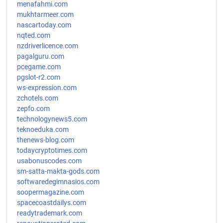
menafahmi.com
mukhtarmeer.com
nascartoday.com
nqted.com
nzdriverlicence.com
pagalguru.com
pcegame.com
pgslot-r2.com
ws-expression.com
zchotels.com
zepfo.com
technologynews5.com
teknoeduka.com
thenews-blog.com
todaycryptotimes.com
usabonuscodes.com
sm-satta-makta-gods.com
softwaredegimnasios.com
soopermagazine.com
spacecoastdailys.com
readytrademark.com