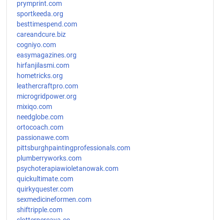
prymprint.com
sportkeeda.org
besttimespend.com
careandcure.biz
cogniyo.com
easymagazines.org
hirfanjilasmi.com
hometricks.org
leathercraftpro.com
microgridpower.org
mixiqo.com
needglobe.com
ortocoach.com
passionawe.com
pittsburghpaintingprofessionals.com
plumberryworks.com
psychoterapiawioletanowak.com
quickultimate.com
quirkyquester.com
sexmedicineformen.com
shiftripple.com
slotterpercaya.co