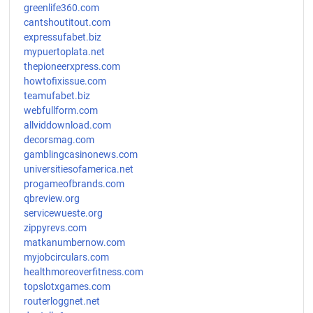
greenlife360.com
cantshoutitout.com
expressufabet.biz
mypuertoplata.net
thepioneerxpress.com
howtofixissue.com
teamufabet.biz
webfullform.com
allviddownload.com
decorsmag.com
gamblingcasinonews.com
universitiesofamerica.net
progameofbrands.com
qbreview.org
servicewueste.org
zippyrevs.com
matkanumbernow.com
myjobcirculars.com
healthmoreoverfitness.com
topslotxgames.com
routerloggnet.net