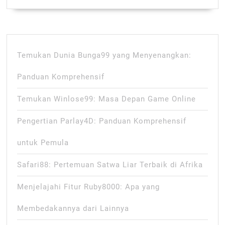
Temukan Dunia Bunga99 yang Menyenangkan:
Panduan Komprehensif
Temukan Winlose99: Masa Depan Game Online
Pengertian Parlay4D: Panduan Komprehensif
untuk Pemula
Safari88: Pertemuan Satwa Liar Terbaik di Afrika
Menjelajahi Fitur Ruby8000: Apa yang
Membedakannya dari Lainnya