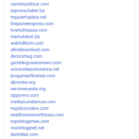
cantshoutitout.com
expressufabet.biz
mypuertoplata.net
thepioneerxpress.com
howtofixissue.com
teamufabet.biz
webfullform.com
allviddownload.com
decorsmag.com
gamblingcasinonews.com
universitiesofamerica.net
progameofbrands.com
qbreview.org
servicewueste.org
zippyrevs.com
matkanumbernow.com
myjobcirculars.com
healthmoreoverfitness.com
topslotxgames.com
routerloggnet.net
dantella6.com