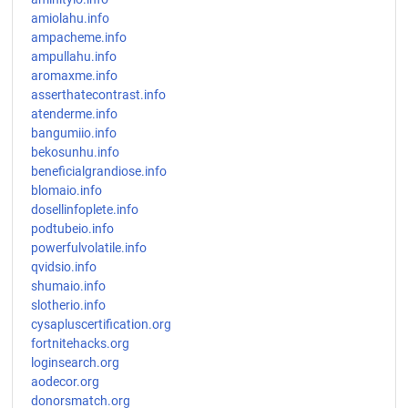
amiolahu.info
ampacheme.info
ampullahu.info
aromaxme.info
asserthatecontrast.info
atenderme.info
bangumiio.info
bekosunhu.info
beneficialgrandiose.info
blomaio.info
dosellinfoplete.info
podtubeio.info
powerfulvolatile.info
qvidsio.info
shumaio.info
slotherio.info
cysapluscertification.org
fortnitehacks.org
loginsearch.org
aodecor.org
donorsmatch.org