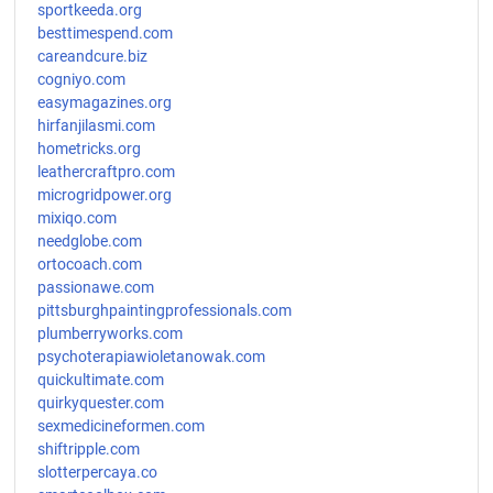
sportkeeda.org
besttimespend.com
careandcure.biz
cogniyo.com
easymagazines.org
hirfanjilasmi.com
hometricks.org
leathercraftpro.com
microgridpower.org
mixiqo.com
needglobe.com
ortocoach.com
passionawe.com
pittsburghpaintingprofessionals.com
plumberryworks.com
psychoterapiawioletanowak.com
quickultimate.com
quirkyquester.com
sexmedicineformen.com
shiftripple.com
slotterpercaya.co