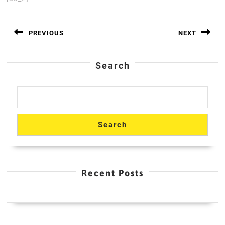
Post
navigation
PREVIOUS
NEXT
Previous
Next
Search
post:
post:
Search
Recent Posts