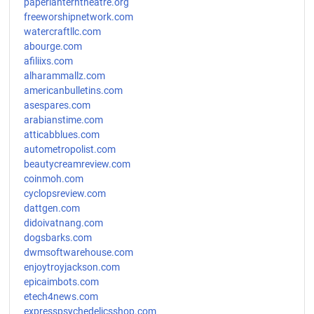
paperlanterntheatre.org
freeworshipnetwork.com
watercraftllc.com
abourge.com
afiliixs.com
alharammallz.com
americanbulletins.com
asespares.com
arabianstime.com
atticabblues.com
autometropolist.com
beautycreamreview.com
coinmoh.com
cyclopsreview.com
dattgen.com
didoivatnang.com
dogsbarks.com
dwmsoftwarehouse.com
enjoytroyjackson.com
epicaimbots.com
etech4news.com
expresspsychedelicsshop.com