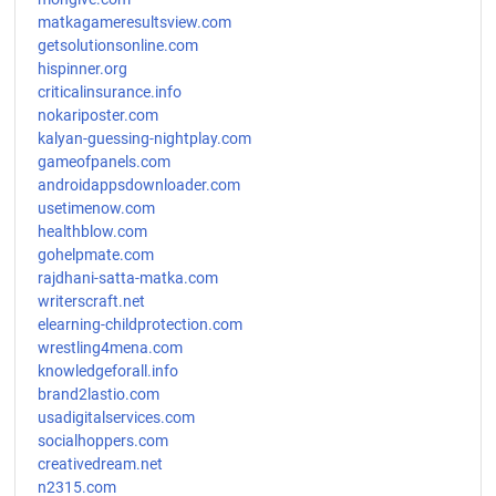
matkagameresultsview.com
getsolutionsonline.com
hispinner.org
criticalinsurance.info
nokariposter.com
kalyan-guessing-nightplay.com
gameofpanels.com
androidappsdownloader.com
usetimenow.com
healthblow.com
gohelpmate.com
rajdhani-satta-matka.com
writerscraft.net
elearning-childprotection.com
wrestling4mena.com
knowledgeforall.info
brand2lastio.com
usadigitalservices.com
socialhoppers.com
creativedream.net
n2315.com