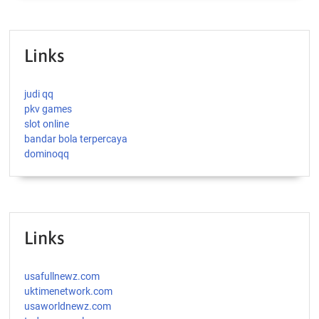
Links
judi qq
pkv games
slot online
bandar bola terpercaya
dominoqq
Links
usafullnewz.com
uktimenetwork.com
usaworldnewz.com