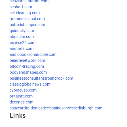
scoziarestaurant.com
seohart.com
set-cleaning.com
promodesignai.com
publicistspaper.com
quindaily.com
abosulte.com
aiverse24.com
anubella.com
audiobooksonaudible.com
beautenetwork.com
bitcoin-tracing.com
bodyandshapes.com
businessconsultantsroundrock.com
classicglobalnews.com
cybercusp.com
britaintt.com
deconds.com
easycartltd-domesticcleaningservicesedinburgh.com
Links