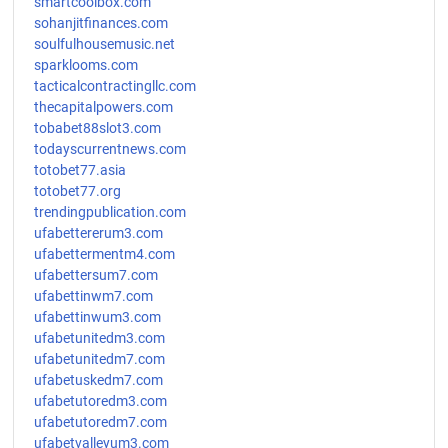
smartcoolbox.com
sohanjitfinances.com
soulfulhousemusic.net
sparklooms.com
tacticalcontractingllc.com
thecapitalpowers.com
tobabet88slot3.com
todayscurrentnews.com
totobet77.asia
totobet77.org
trendingpublication.com
ufabettererum3.com
ufabettermentm4.com
ufabettersum7.com
ufabettinwm7.com
ufabettinwum3.com
ufabetunitedm3.com
ufabetunitedm7.com
ufabetuskedm7.com
ufabetutoredm3.com
ufabetutoredm7.com
ufabetvalleyum3.com