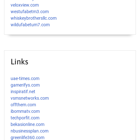
veloxview.com
westufabetm3.com
whiskeybrothersllc.com
wildufabetum7.com
Links
uae-times.com
gamerifys.com
inspiratif.net
vsmsnetworks.com
offthem.com
ibommatv.com
techporfit.com
bekasionline.com
nbusinessplan.com
greenlife360.com