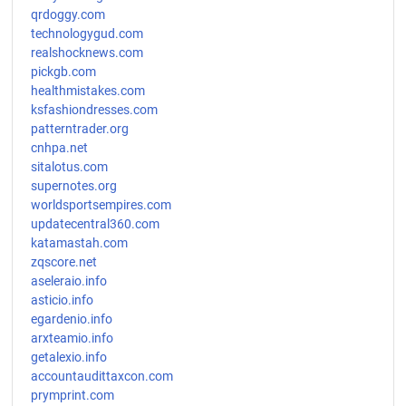
qrdoggy.com
technologygud.com
realshocknews.com
pickgb.com
healthmistakes.com
ksfashiondresses.com
patterntrader.org
cnhpa.net
sitalotus.com
supernotes.org
worldsportsempires.com
updatecentral360.com
katamastah.com
zqscore.net
aseleraio.info
asticio.info
egardenio.info
arxteamio.info
getalexio.info
accountaudittaxcon.com
prymprint.com