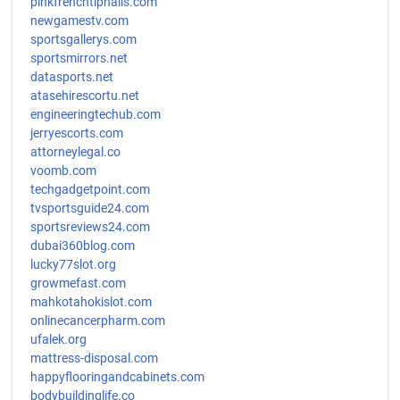
pinkfrenchtipnails.com
newgamestv.com
sportsgallerys.com
sportsmirrors.net
datasports.net
atasehirescortu.net
engineeringtechub.com
jerryescorts.com
attorneylegal.co
voomb.com
techgadgetpoint.com
tvsportsguide24.com
sportsreviews24.com
dubai360blog.com
lucky77slot.org
growmefast.com
mahkotahokislot.com
onlinecancerpharm.com
ufalek.org
mattress-disposal.com
happyflooringandcabinets.com
bodybuildinglife.co