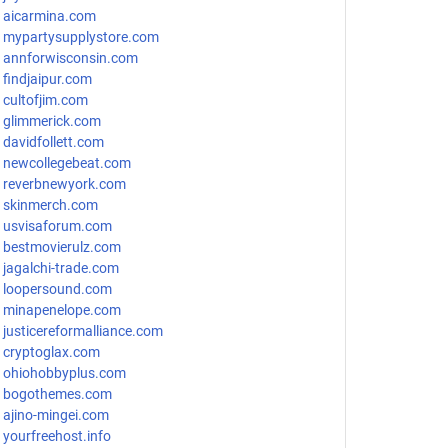
aicarmina.com
mypartysupplystore.com
annforwisconsin.com
findjaipur.com
cultofjim.com
glimmerick.com
davidfollett.com
newcollegebeat.com
reverbnewyork.com
skinmerch.com
usvisaforum.com
bestmovierulz.com
jagalchi-trade.com
loopersound.com
minapenelope.com
justicereformalliance.com
cryptoglax.com
ohiohobbyplus.com
bogothemes.com
ajino-mingei.com
yourfreehost.info