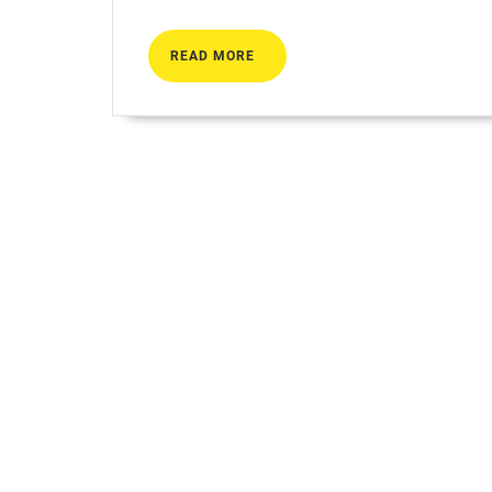
Para
Gamer
READ
READ MORE
MORE