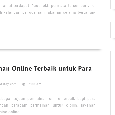
g ramai terdapat Paushoki, permata tersembunyi di
a di kalangan penggemar makanan selama bertahun-
an Online Terbaik untuk Para
admin@primejackpotstay.com
tstay.com
|
7:33 am
bagai tujuan permainan online terbaik bagi para
ngan beragam permainan untuk dipilih, layanan
sino online