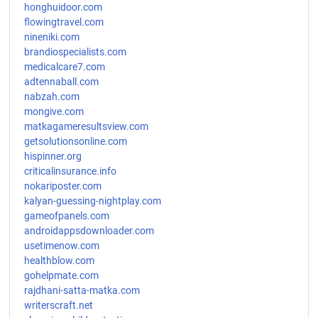
honghuidoor.com
flowingtravel.com
nineniki.com
brandiospecialists.com
medicalcare7.com
adtennaball.com
nabzah.com
mongive.com
matkagameresultsview.com
getsolutionsonline.com
hispinner.org
criticalinsurance.info
nokariposter.com
kalyan-guessing-nightplay.com
gameofpanels.com
androidappsdownloader.com
usetimenow.com
healthblow.com
gohelpmate.com
rajdhani-satta-matka.com
writerscraft.net