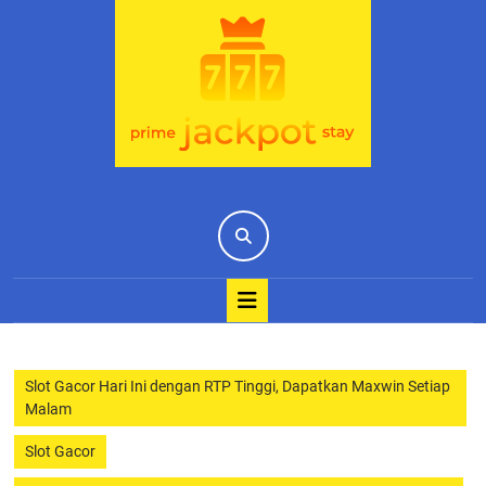
Skip
to
content
Open
Button
Slot Gacor Hari Ini dengan RTP Tinggi, Dapatkan Maxwin Setiap
Malam
Slot Gacor