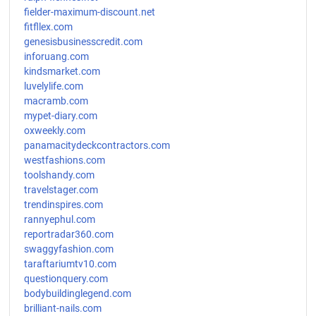
fielder-maximum-discount.net
fitfllex.com
genesisbusinesscredit.com
inforuang.com
kindsmarket.com
luvelylife.com
macramb.com
mypet-diary.com
oxweekly.com
panamacitydeckcontractors.com
westfashions.com
toolshandy.com
travelstager.com
trendinspires.com
rannyephul.com
reportradar360.com
swaggyfashion.com
taraftariumtv10.com
questionquery.com
bodybuildinglegend.com
brilliant-nails.com