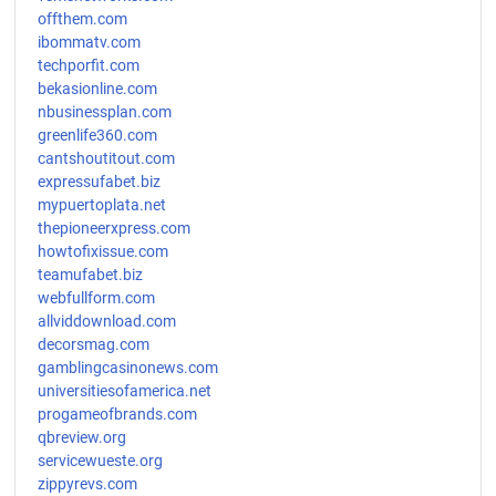
offthem.com
ibommatv.com
techporfit.com
bekasionline.com
nbusinessplan.com
greenlife360.com
cantshoutitout.com
expressufabet.biz
mypuertoplata.net
thepioneerxpress.com
howtofixissue.com
teamufabet.biz
webfullform.com
allviddownload.com
decorsmag.com
gamblingcasinonews.com
universitiesofamerica.net
progameofbrands.com
qbreview.org
servicewueste.org
zippyrevs.com