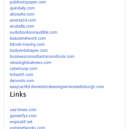
publicistspaper.com
quindaily.com
abosulte.com
aiverse24.com
anubella.com
audiobooksonaudible.com
beautenetwork.com
bitcoin-tracing.com
bodyandshapes.com
businessconsultantsroundrock.com
classicglobalnews.com
cybercusp.com
britaintt.com
deconds.com
easycartltd-domesticcleaningservicesedinburgh.com
Links
uae-times.com
gamerifys.com
inspiratif.net
vsmsnetworks.com