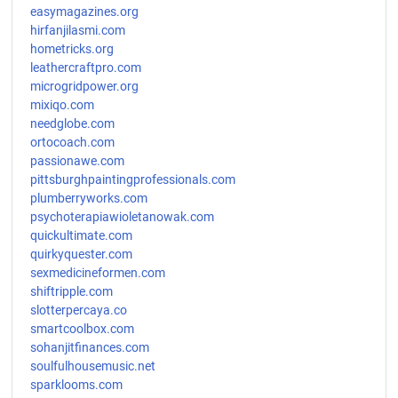
easymagazines.org
hirfanjilasmi.com
hometricks.org
leathercraftpro.com
microgridpower.org
mixiqo.com
needglobe.com
ortocoach.com
passionawe.com
pittsburghpaintingprofessionals.com
plumberryworks.com
psychoterapiawioletanowak.com
quickultimate.com
quirkyquester.com
sexmedicineformen.com
shiftripple.com
slotterpercaya.co
smartcoolbox.com
sohanjitfinances.com
soulfulhousemusic.net
sparklooms.com