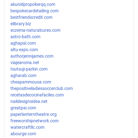
akunidpropokerqq.com
bespokecardetailing.com
bestfriendscredit.com
elibrary.biz
eczema-naturalcures.com
astro-bath.com
aghapal.com
altu-expo.com
authorjennijames.com
viajearoma.net
tsutsuji-parkin.com
agharab.com
cheapammousa.com
thepositiveladiessoccerclub.com
recetasdecocinafaciles.com
naildesignsidea.net
greatpai.com
paperlanterntheatre.org
freeworshipnetwork.com
watercraftllc.com
abourge.com