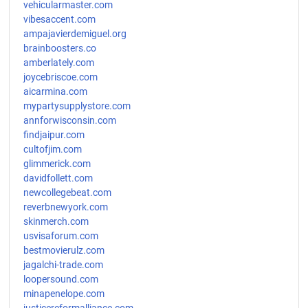
vehicularmaster.com
vibesaccent.com
ampajavierdemiguel.org
brainboosters.co
amberlately.com
joycebriscoe.com
aicarmina.com
mypartysupplystore.com
annforwisconsin.com
findjaipur.com
cultofjim.com
glimmerick.com
davidfollett.com
newcollegebeat.com
reverbnewyork.com
skinmerch.com
usvisaforum.com
bestmovierulz.com
jagalchi-trade.com
loopersound.com
minapenelope.com
justicereformalliance.com