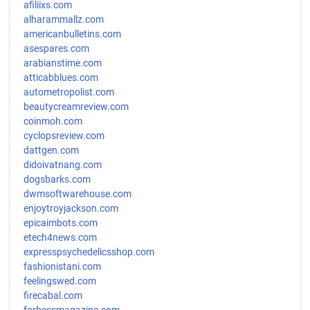
afiliixs.com
alharammallz.com
americanbulletins.com
asespares.com
arabianstime.com
atticabblues.com
autometropolist.com
beautycreamreview.com
coinmoh.com
cyclopsreview.com
dattgen.com
didoivatnang.com
dogsbarks.com
dwmsoftwarehouse.com
enjoytroyjackson.com
epicaimbots.com
etech4news.com
expresspsychedelicsshop.com
fashionistani.com
feelingswed.com
firecabal.com
forbessmagazine.com