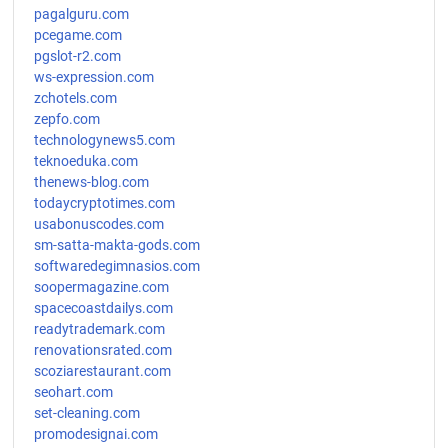
pagalguru.com
pcegame.com
pgslot-r2.com
ws-expression.com
zchotels.com
zepfo.com
technologynews5.com
teknoeduka.com
thenews-blog.com
todaycryptotimes.com
usabonuscodes.com
sm-satta-makta-gods.com
softwaredegimnasios.com
soopermagazine.com
spacecoastdailys.com
readytrademark.com
renovationsrated.com
scoziarestaurant.com
seohart.com
set-cleaning.com
promodesignai.com