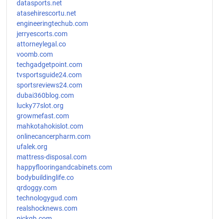
datasports.net
atasehirescortu.net
engineeringtechub.com
jerryescorts.com
attorneylegal.co
voomb.com
techgadgetpoint.com
tvsportsguide24.com
sportsreviews24.com
dubai360blog.com
lucky77slot.org
growmefast.com
mahkotahokislot.com
onlinecancerpharm.com
ufalek.org
mattress-disposal.com
happyflooringandcabinets.com
bodybuildinglife.co
qrdoggy.com
technologygud.com
realshocknews.com
pickgb.com