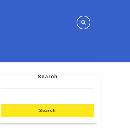
Search
Search