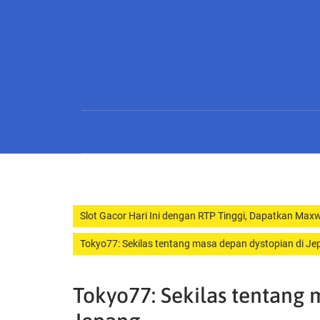
Skip
to
content
Slot Gacor Hari Ini dengan RTP Tinggi, Dapatkan Max
Tokyo77: Sekilas tentang masa depan dystopian di J
Tokyo77: Sekilas tentang 