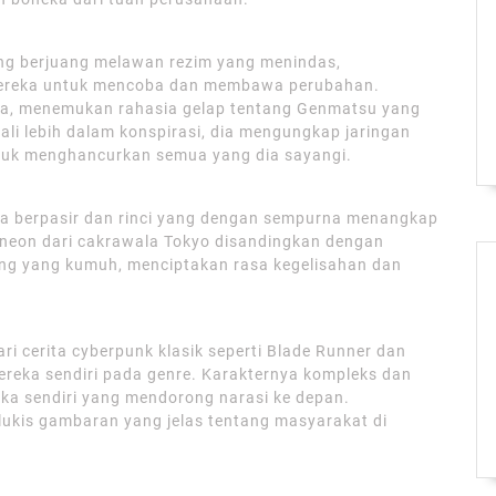
ang berjuang melawan rezim yang menindas,
ereka untuk mencoba dan membawa perubahan.
ra, menemukan rahasia gelap tentang Genmatsu yang
li lebih dalam konspirasi, dia mengungkap jaringan
uk menghancurkan semua yang dia sayangi.
ya berpasir dan rinci yang dengan sempurna menangkap
neon dari cakrawala Tokyo disandingkan dengan
ng yang kumuh, menciptakan rasa kegelisahan dan
ri cerita cyberpunk klasik seperti Blade Runner dan
ereka sendiri pada genre. Karakternya kompleks dan
ka sendiri yang mendorong narasi ke depan.
ukis gambaran yang jelas tentang masyarakat di