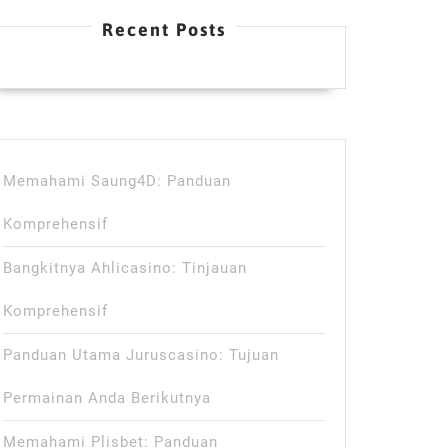
Recent Posts
Memahami Saung4D: Panduan
Komprehensif
Bangkitnya Ahlicasino: Tinjauan
Komprehensif
Panduan Utama Juruscasino: Tujuan
Permainan Anda Berikutnya
Memahami Plisbet: Panduan