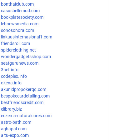
bonthaiclub.com
casusbelli-mod.com
bookplatesociety.com
lebnewsmedia.com
sonosonora.com
linkuusinternasional1.com
friendsroll.com
spiderclothing.net
wondergadgetsshop.com
seatgurunews.com
3net.info
codeplex.info
okena.info
akunidpropokerqq.com
bespokecardetailing.com
bestfriendscredit.com
elibrary.biz
eczema-naturalcures.com
astro-bath.com
aghapal.com
altu-expo.com