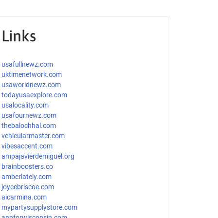
Links
usafullnewz.com
uktimenetwork.com
usaworldnewz.com
todayusaexplore.com
usalocality.com
usafournewz.com
thebalochhal.com
vehicularmaster.com
vibesaccent.com
ampajavierdemiguel.org
brainboosters.co
amberlately.com
joycebriscoe.com
aicarmina.com
mypartysupplystore.com
annforwisconsin.com