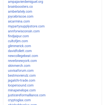
ampajavierdemiguel.org
brainboosters.co
amberlately.com
joycebriscoe.com
aicarmina.com
mypartysupplystore.com
annforwisconsin.com
findjaipur.com
cultofjim.com
glimmerick.com
davidfollett.com
newcollegebeat.com
reverbnewyork.com
skinmerch.com
usvisaforum.com
bestmovierulz.com
jagalchi-trade.com
loopersound.com
minapenelope.com
justicereformalliance.com
cryptoglax.com
ohiohobbyplus.com