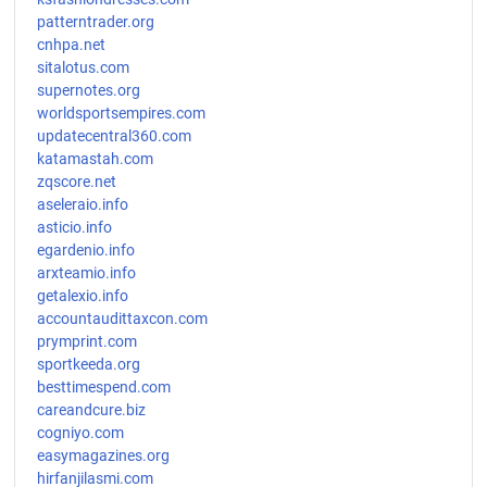
patterntrader.org
cnhpa.net
sitalotus.com
supernotes.org
worldsportsempires.com
updatecentral360.com
katamastah.com
zqscore.net
aseleraio.info
asticio.info
egardenio.info
arxteamio.info
getalexio.info
accountaudittaxcon.com
prymprint.com
sportkeeda.org
besttimespend.com
careandcure.biz
cogniyo.com
easymagazines.org
hirfanjilasmi.com