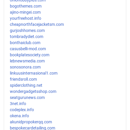
bogothemes.com
ajino-mingei.com
yourfreehost.info
cheapnorthfacejacketsm.com
gurjoshhomes.com
tombradydiet.com
bonthaiclub.com
casusbelli-mod.com
bookplatesociety.com
lebnewsmedia.com
sonosonora.com
linkuusinternasional1.com
friendsroll.com
spiderclothing.net
wondergadgetsshop.com
seatgurunews.com
3net.info
codeplex.info
okena.info
akunidpropokerqq.com
bespokecardetailing.com