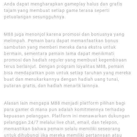
Anda dapat mengharapkan gameplay halus dan grafis
tajam yang membuat setiap game terasa seperti
petualangan sesungguhnya.
M88 juga menonjol karena promosi dan bonusnya yang
melimpah. Pemain baru dapat memanfaatkan bonus
sambutan yang memberi mereka dana ekstra untuk
bermain, sementara pemain lama dapat menikmati
promosi dan hadiah reguler yang membuat kegembiraan
terus berlanjut. Dengan program loyalitas M88, pemain
bisa mendapatkan poin untuk setiap taruhan yang mereka
buat dan menukarkannya dengan hadiah uang tunai,
putaran gratis, dan hadiah menarik lainnya.
Alasan lain mengapa M88 menjadi platform pilihan bagi
para gamer di mana pun adalah komitmennya terhadap
kepuasan pelanggan. Platform ini menawarkan dukungan
pelanggan 24/7 melalui live chat, email, dan telepon,
memastikan bahwa pemain selalu memiliki seseorang
untuk dihubungi jika mereka memiliki pertanyaan atau