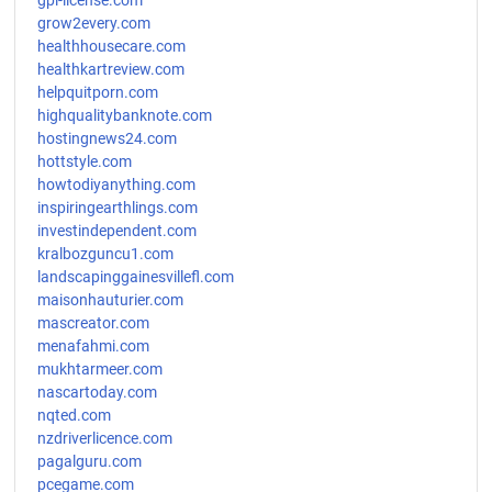
grow2every.com
healthhousecare.com
healthkartreview.com
helpquitporn.com
highqualitybanknote.com
hostingnews24.com
hottstyle.com
howtodiyanything.com
inspiringearthlings.com
investindependent.com
kralbozguncu1.com
landscapinggainesvillefl.com
maisonhauturier.com
mascreator.com
menafahmi.com
mukhtarmeer.com
nascartoday.com
nqted.com
nzdriverlicence.com
pagalguru.com
pcegame.com