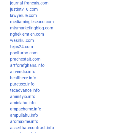
journal-francais.com
justintv10.com
lawyerule.com
mediamingleseaco.com
mtsmarketingblog.com
nghekiemtien.com
wasirku.com
tejas24.com
poolturbo.com
prachestait.com
artforafghans.info
airvendio.info
healthexe.info
puretecx.info
tecadvance.info
aminityio.info
amiolahu.info
ampacheme.info
ampullahu.info
aromaxme.info
asserthatecontrast.info