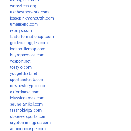
wareztech.org
usabestnetwork.com
jessepinkmanoutfit.com
umailsend.com
retarys.com
fasterformationcpf.com
goldensnuggles.com
lookbattlemap.com
buyrdpservice.com
yesport.net
tostylo.com
yougetthat.net
sportsnetclub.com
newbestcrypto.com
oxfordsave.com
iclassicgames.com
saung-artikel.com
fasthokivip2.com
observersports.com
cryptominingplus.com
aquinoticiaspe.com