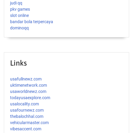
judi qq
pkv games
slot online
bandar bola terpercaya
dominoqq
Links
usafullnewz.com
uktimenetwork.com
usaworldnewz.com
todayusaexplore.com
usalocality.com
usafournewz.com
thebalochhal.com
vehicularmaster.com
vibesaccent.com