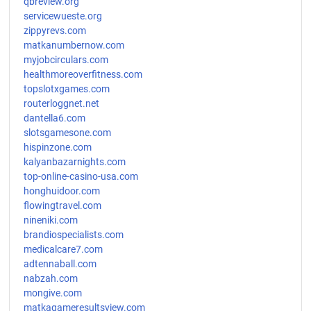
qbreview.org
servicewueste.org
zippyrevs.com
matkanumbernow.com
myjobcirculars.com
healthmoreoverfitness.com
topslotxgames.com
routerloggnet.net
dantella6.com
slotsgamesone.com
hispinzone.com
kalyanbazarnights.com
top-online-casino-usa.com
honghuidoor.com
flowingtravel.com
nineniki.com
brandiospecialists.com
medicalcare7.com
adtennaball.com
nabzah.com
mongive.com
matkagameresultsview.com