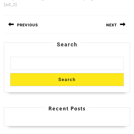
[ad_2]
Post
navigation
PREVIOUS
NEXT
Previous
Next
Search
post:
post:
Search
Recent Posts