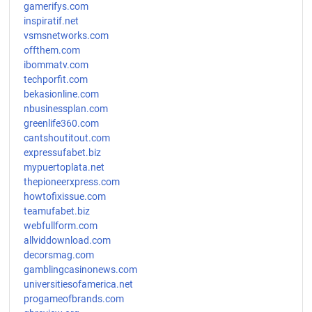
gamerifys.com
inspiratif.net
vsmsnetworks.com
offthem.com
ibommatv.com
techporfit.com
bekasionline.com
nbusinessplan.com
greenlife360.com
cantshoutitout.com
expressufabet.biz
mypuertoplata.net
thepioneerxpress.com
howtofixissue.com
teamufabet.biz
webfullform.com
allviddownload.com
decorsmag.com
gamblingcasinonews.com
universitiesofamerica.net
progameofbrands.com