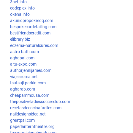
3net.info
codeplex.info
okena.info
akunidpropokerqq.com
bespokecardetailing.com
bestfriendscredit.com
elibrary.biz
eczema-naturalcures.com
astro-bath.com
aghapal.com
altu-expo.com
authorjennijames.com
viajearoma.net
tsutsuji-parkin.com
agharab.com
cheapammousa.com
thepositiveladiessoccerclub.com
recetasdecocinafaciles.com
naildesignsidea.net
greatpai.com
paperlanterntheatre.org
freeworshipnetwork.com