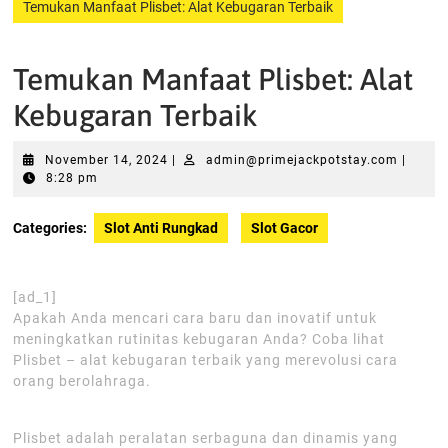
Temukan Manfaat Plisbet: Alat Kebugaran Terbaik
Temukan Manfaat Plisbet: Alat
Kebugaran Terbaik
November
admin@
November 14, 2024
|
admin@primejackpotstay.com
|
14,
8:28 pm
2024
Categories:
Slot Anti Rungkad
Slot Gacor
[ad_1]
Apakah Anda mencari cara baru dan inovatif untuk
meningkatkan rutinitas kebugaran Anda? Coba lihat
Plisbet – alat kebugaran terbaik yang merevolusi cara
orang berolahraga.
Plisbet adalah peralatan serbaguna dan dinamis yang