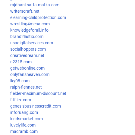
rajdhani-satta-matka.com
writerscraft.net
elearning-childprotection.com
wrestling4mena.com
knowledgeforall.info
brand2lastio.com
usadigitalservices.com
socialhoppers.com
creativedream.net
n2315.com
getwebonline.com
onlyfansheaven.com
lky08.com
ralph-fiennes.net
fielder-maximum-discount.net
fitfllex.com
genesisbusinesscredit.com
inforuang.com
kindsmarket.com
luvelylife.com
macramb.com