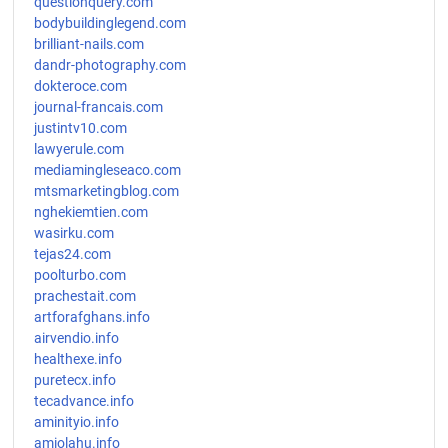
questionquery.com
bodybuildinglegend.com
brilliant-nails.com
dandr-photography.com
dokteroce.com
journal-francais.com
justintv10.com
lawyerule.com
mediamingleseaco.com
mtsmarketingblog.com
nghekiemtien.com
wasirku.com
tejas24.com
poolturbo.com
prachestait.com
artforafghans.info
airvendio.info
healthexe.info
puretecx.info
tecadvance.info
aminityio.info
amiolahu.info