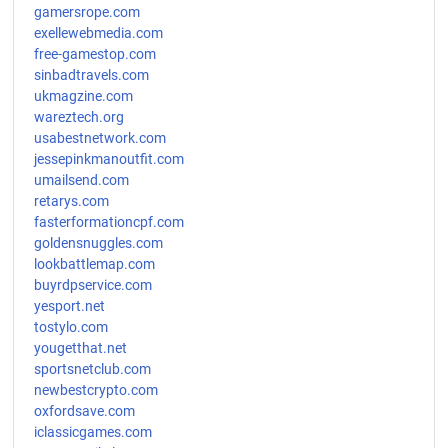
gamersrope.com
exellewebmedia.com
free-gamestop.com
sinbadtravels.com
ukmagzine.com
wareztech.org
usabestnetwork.com
jessepinkmanoutfit.com
umailsend.com
retarys.com
fasterformationcpf.com
goldensnuggles.com
lookbattlemap.com
buyrdpservice.com
yesport.net
tostylo.com
yougetthat.net
sportsnetclub.com
newbestcrypto.com
oxfordsave.com
iclassicgames.com