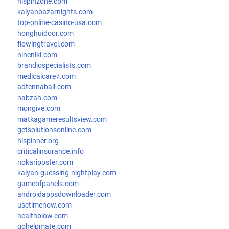
hispinzone.com
kalyanbazarnights.com
top-online-casino-usa.com
honghuidoor.com
flowingtravel.com
nineniki.com
brandiospecialists.com
medicalcare7.com
adtennaball.com
nabzah.com
mongive.com
matkagameresultsview.com
getsolutionsonline.com
hispinner.org
criticalinsurance.info
nokariposter.com
kalyan-guessing-nightplay.com
gameofpanels.com
androidappsdownloader.com
usetimenow.com
healthblow.com
gohelpmate.com