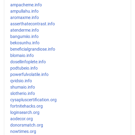
ampacheme.info
ampullahu.info
aromaxme.info
asserthatecontrast.info
atenderme.info
bangumiio.info
bekosunhu.info
beneficialgrandiose.info
blomaio.info
dosellinfoplete.info
podtubeio.info
powerfulvolatile.info
qvidsio.info
shumaio.info
slotherio.info
cysapluscertification.org
fortnitehacks.org
loginsearch.org
aodecor.org
donorsmatch.org
nowtimes.org