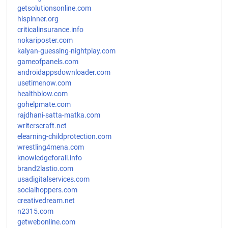
getsolutionsonline.com
hispinner.org
criticalinsurance.info
nokariposter.com
kalyan-guessing-nightplay.com
gameofpanels.com
androidappsdownloader.com
usetimenow.com
healthblow.com
gohelpmate.com
rajdhani-satta-matka.com
writerscraft.net
elearning-childprotection.com
wrestling4mena.com
knowledgeforall.info
brand2lastio.com
usadigitalservices.com
socialhoppers.com
creativedream.net
n2315.com
getwebonline.com