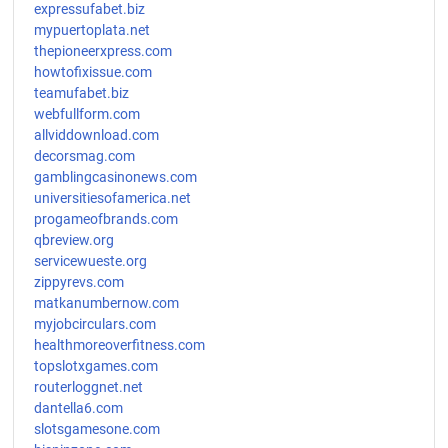
expressufabet.biz
mypuertoplata.net
thepioneerxpress.com
howtofixissue.com
teamufabet.biz
webfullform.com
allviddownload.com
decorsmag.com
gamblingcasinonews.com
universitiesofamerica.net
progameofbrands.com
qbreview.org
servicewueste.org
zippyrevs.com
matkanumbernow.com
myjobcirculars.com
healthmoreoverfitness.com
topslotxgames.com
routerloggnet.net
dantella6.com
slotsgamesone.com