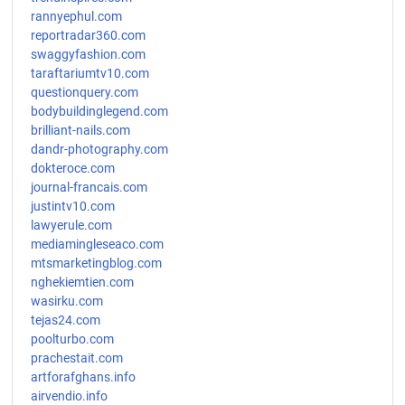
rannyephul.com
reportradar360.com
swaggyfashion.com
taraftariumtv10.com
questionquery.com
bodybuildinglegend.com
brilliant-nails.com
dandr-photography.com
dokteroce.com
journal-francais.com
justintv10.com
lawyerule.com
mediamingleseaco.com
mtsmarketingblog.com
nghekiemtien.com
wasirku.com
tejas24.com
poolturbo.com
prachestait.com
artforafghans.info
airvendio.info