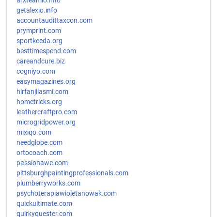
getalexio.info
accountaudittaxcon.com
prymprint.com
sportkeeda.org
besttimespend.com
careandcure.biz
cogniyo.com
easymagazines.org
hirfanjilasmi.com
hometricks.org
leathercraftpro.com
microgridpower.org
mixiqo.com
needglobe.com
ortocoach.com
passionawe.com
pittsburghpaintingprofessionals.com
plumberryworks.com
psychoterapiawioletanowak.com
quickultimate.com
quirkyquester.com