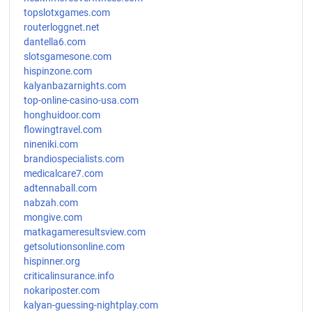
topslotxgames.com
routerloggnet.net
dantella6.com
slotsgamesone.com
hispinzone.com
kalyanbazarnights.com
top-online-casino-usa.com
honghuidoor.com
flowingtravel.com
nineniki.com
brandiospecialists.com
medicalcare7.com
adtennaball.com
nabzah.com
mongive.com
matkagameresultsview.com
getsolutionsonline.com
hispinner.org
criticalinsurance.info
nokariposter.com
kalyan-guessing-nightplay.com