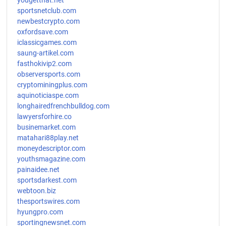
sportsnetclub.com
newbestcrypto.com
oxfordsave.com
iclassicgames.com
saung-artikel.com
fasthokivip2.com
observersports.com
cryptominingplus.com
aquinoticiaspe.com
longhairedfrenchbulldog.com
lawyersforhire.co
businemarket.com
matahari88play.net
moneydescriptor.com
youthsmagazine.com
painaidee.net
sportsdarkest.com
webtoon.biz
thesportswires.com
hyungpro.com
sportingnewsnet.com