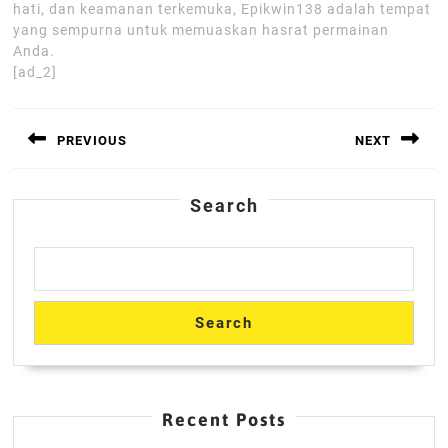
hati, dan keamanan terkemuka, Epikwin138 adalah tempat
yang sempurna untuk memuaskan hasrat permainan
Anda.
[ad_2]
Post
navigation
PREVIOUS
NEXT
Previous
Next
Search
post:
post:
Search
Recent Posts