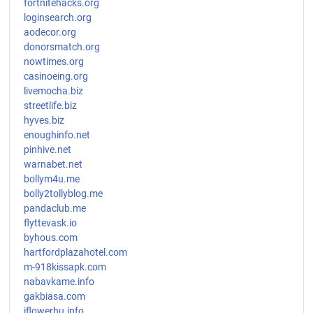
fortnitehacks.org
loginsearch.org
aodecor.org
donorsmatch.org
nowtimes.org
casinoeing.org
livemocha.biz
streetlife.biz
hyves.biz
enoughinfo.net
pinhive.net
warnabet.net
bollym4u.me
bolly2tollyblog.me
pandaclub.me
flyttevask.io
byhous.com
hartfordplazahotel.com
m-918kissapk.com
nabavkame.info
gakbiasa.com
iflowerhu.info