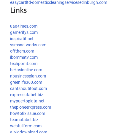
easycartltd-domesticcleaningservicesedinburgh.com
Links
uae-times.com
gamerifys.com
inspiratif.net
vsmsnetworks.com
offthem.com
ibommatv.com
techporfit.com
bekasionline.com
nbusinessplan.com
greenlife360.com
cantshoutitout.com
expressufabet.biz
mypuertoplata.net
thepioneerxpress.com
howtofixissue.com
teamufabet.biz
webfullform.com
allviddownload.com