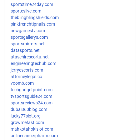
sportstime24day.com
sporteslive.com
theblingblingshields.com
pinkfrenchtipnails.com
newgamestv.com
sportsgallerys.com
sportsmirrors.net
datasports.net
atasehirescortu.net
engineeringtechub.com
jerryescorts.com
attorneylegal.co
voomb.com
techgadgetpoint.com
tvsportsguide24.com
sportsreviews24.com
dubai360blog.com
lucky77slot.org
growmefast.com
mahkotahokislot.com
onlinecancerpharm.com