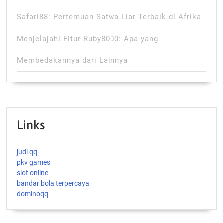
Safari88: Pertemuan Satwa Liar Terbaik di Afrika
Menjelajahi Fitur Ruby8000: Apa yang
Membedakannya dari Lainnya
Links
judi qq
pkv games
slot online
bandar bola terpercaya
dominoqq