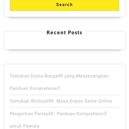
Search
Recent Posts
Temukan Dunia Bunga99 yang Menyenangkan:
Panduan Komprehensif
Temukan Winlose99: Masa Depan Game Online
Pengertian Parlay4D: Panduan Komprehensif
untuk Pemula