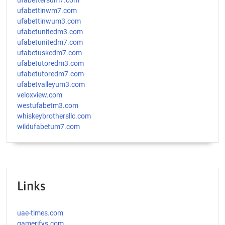
ufabettinwm7.com
ufabettinwum3.com
ufabetunitedm3.com
ufabetunitedm7.com
ufabetuskedm7.com
ufabetutoredm3.com
ufabetutoredm7.com
ufabetvalleyum3.com
veloxview.com
westufabetm3.com
whiskeybrothersllc.com
wildufabetum7.com
Links
uae-times.com
gamerifys.com