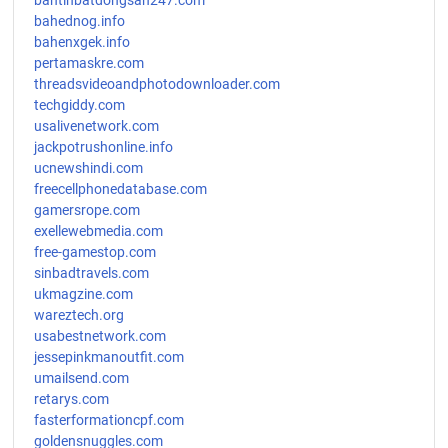
bahednog.info
bahenxgek.info
pertamaskre.com
threadsvideoandphotodownloader.com
techgiddy.com
usalivenetwork.com
jackpotrushonline.info
ucnewshindi.com
freecellphonedatabase.com
gamersrope.com
exellewebmedia.com
free-gamestop.com
sinbadtravels.com
ukmagzine.com
wareztech.org
usabestnetwork.com
jessepinkmanoutfit.com
umailsend.com
retarys.com
fasterformationcpf.com
goldensnuggles.com