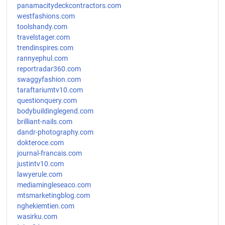
panamacitydeckcontractors.com
westfashions.com
toolshandy.com
travelstager.com
trendinspires.com
rannyephul.com
reportradar360.com
swaggyfashion.com
taraftariumtv10.com
questionquery.com
bodybuildinglegend.com
brilliant-nails.com
dandr-photography.com
dokteroce.com
journal-francais.com
justintv10.com
lawyerule.com
mediamingleseaco.com
mtsmarketingblog.com
nghekiemtien.com
wasirku.com