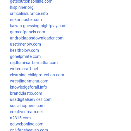
getsolutionsonline.com
hispinner.org
criticalinsurance.info
nokariposter.com
kalyan-guessing-nightplay.com
gameofpanels.com
androidappsdownloader.com
usetimenow.com
healthblow.com
gohelpmate.com
rajdhani-satta-matka.com
writerscraft.net
elearning-childprotection.com
wrestling4mena.com
knowledgeforall.info
brand2lastio.com
usadigitalservices.com
socialhoppers.com
creativedream.net
n2315.com
getwebonline.com
onlyfansheaven.com