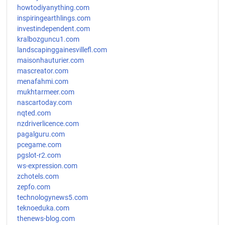
howtodiyanything.com
inspiringearthlings.com
investindependent.com
kralbozguncu1.com
landscapinggainesvillefl.com
maisonhauturier.com
mascreator.com
menafahmi.com
mukhtarmeer.com
nascartoday.com
nqted.com
nzdriverlicence.com
pagalguru.com
pcegame.com
pgslot-r2.com
ws-expression.com
zchotels.com
zepfo.com
technologynews5.com
teknoeduka.com
thenews-blog.com