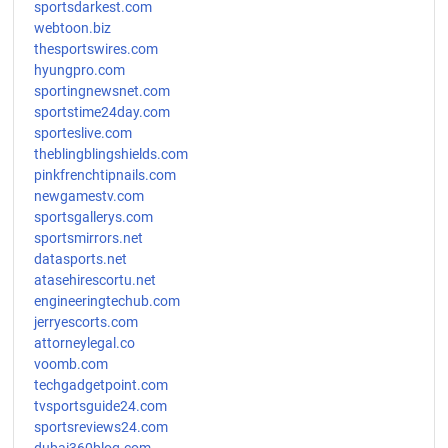
sportsdarkest.com
webtoon.biz
thesportswires.com
hyungpro.com
sportingnewsnet.com
sportstime24day.com
sporteslive.com
theblingblingshields.com
pinkfrenchtipnails.com
newgamestv.com
sportsgallerys.com
sportsmirrors.net
datasports.net
atasehirescortu.net
engineeringtechub.com
jerryescorts.com
attorneylegal.co
voomb.com
techgadgetpoint.com
tvsportsguide24.com
sportsreviews24.com
dubai360blog.com