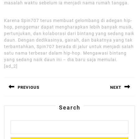
masalah waktu sebelum ia menjadi nama rumah tangga.
Karena Spin707 terus membuat gelombang di adegan hip-
hop, penggemar dapat mengharapkan lebih banyak musik,
pertunjukan, dan kolaborasi dari bintang yang sedang naik
daun. Dengan dedikasinya, gairah, dan bakatnya yang tak
terbantahkan, Spin707 berada di jalur untuk menjadi salah
satu nama terbesar dalam hip-hop. Mengawasi bintang
yang sedang naik daun ini – dia baru saja memulai.
[ad_2]
Post
navigation
PREVIOUS
NEXT
Previous
Next
Search
post:
post: