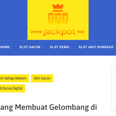
HOME
SLOT GACOR
SLOT DEMO
SLOT ANTI RUNGKAD
win Setiap Malam
Slot Gacor
Dunia Digital
 yang Membuat Gelombang di