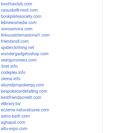
bonthaiclub.com
casusbelli-mod.com
bookplatesociety.com
lebnewsmedia.com
sonosonora.com
linkuusinternasional1.com
friendsroll.com
spiderclothing.net
wondergadgetsshop.com
seatgurunews.com
3net.info
codeplex.info
okena.info
akunidpropokerqq.com
bespokecardetailing.com
bestfriendscredit.com
elibrary.biz
eczema-naturalcures.com
astro-bath.com
aghapal.com
altu-expo.com