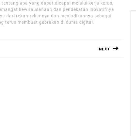
tentang apa yang dapat dicapai melalui kerja keras,
Semangat kewirausahaan dan pendekatan inovatifnya
ya dari rekan-rekannya dan menjadikannya sebagai
ng terus membuat gebrakan di dunia digital.
NEXT
Next
post: