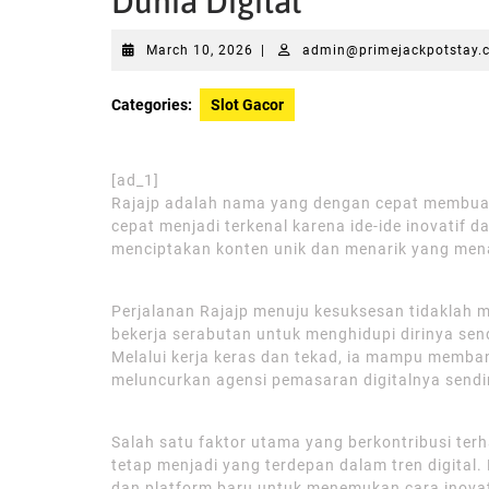
Dunia Digital
March
March 10, 2026
|
admin@primejackpotstay.
10,
2026
Categories:
Slot Gacor
[ad_1]
Rajajp adalah nama yang dengan cepat membuat 
cepat menjadi terkenal karena ide-ide inovatif d
menciptakan konten unik dan menarik yang menar
Perjalanan Rajajp menuju kesuksesan tidaklah 
bekerja serabutan untuk menghidupi dirinya sen
Melalui kerja keras dan tekad, ia mampu membang
meluncurkan agensi pemasaran digitalnya sendir
Salah satu faktor utama yang berkontribusi t
tetap menjadi yang terdepan dalam tren digital.
dan platform baru untuk menemukan cara inovat