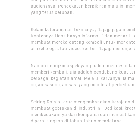
audiensnya. Pendekatan berpikiran maju ini mem
yang terus berubah.
Selain keterampilan teknisnya, Rajajp juga memil
Kontennya tidak hanya informatif dan menarik t
membuat mereka datang kembali untuk menonton l
artikel blog, atau video, konten Rajajp menonjol 
Namun mungkin aspek yang paling mengesankan
memberi kembali. Dia adalah pendukung kuat ta
berbagai kegiatan amal. Melalui karyanya, ia
organisasi-organisasi yang membuat perbedaan 
Seiring Rajajp terus mengembangkan kerajaan di
membuat gebrakan di industri ini. Dedikasi, kre
membedakannya dari kompetisi dan memastikan 
diperhitungkan di tahun-tahun mendatang.