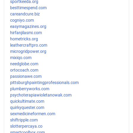
sportkeeda.org
besttimespend.com
careandcure.biz
cogniyo.com
easymagazines.org
hirfanjilasmi.com
hometricks.org
leathercraftpro.com
microgridpower.org
mixiqo.com
needglobe.com
ortocoach.com
passionawe.com
pittsburghpaintingprofessionals.com
plumberryworks.com
psychoterapiawioletanowak.com
quickultimate.com
quirkyquester.com
sexmedicineformen.com
shiftripple.com
slotterpercaya.co
smartcoolbox.com