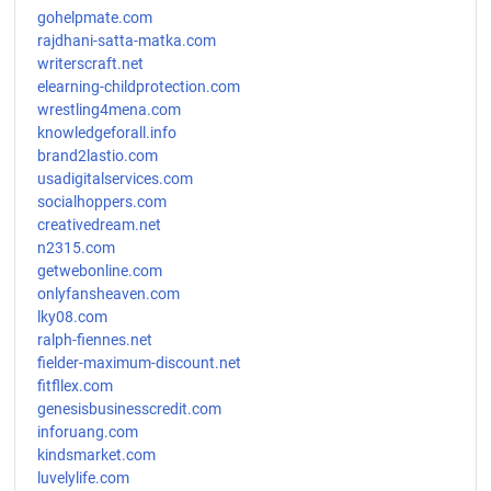
gohelpmate.com
rajdhani-satta-matka.com
writerscraft.net
elearning-childprotection.com
wrestling4mena.com
knowledgeforall.info
brand2lastio.com
usadigitalservices.com
socialhoppers.com
creativedream.net
n2315.com
getwebonline.com
onlyfansheaven.com
lky08.com
ralph-fiennes.net
fielder-maximum-discount.net
fitfllex.com
genesisbusinesscredit.com
inforuang.com
kindsmarket.com
luvelylife.com