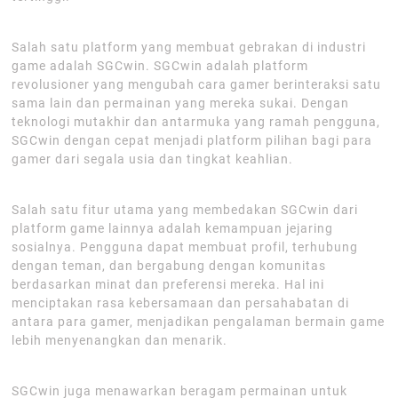
Salah satu platform yang membuat gebrakan di industri
game adalah SGCwin. SGCwin adalah platform
revolusioner yang mengubah cara gamer berinteraksi satu
sama lain dan permainan yang mereka sukai. Dengan
teknologi mutakhir dan antarmuka yang ramah pengguna,
SGCwin dengan cepat menjadi platform pilihan bagi para
gamer dari segala usia dan tingkat keahlian.
Salah satu fitur utama yang membedakan SGCwin dari
platform game lainnya adalah kemampuan jejaring
sosialnya. Pengguna dapat membuat profil, terhubung
dengan teman, dan bergabung dengan komunitas
berdasarkan minat dan preferensi mereka. Hal ini
menciptakan rasa kebersamaan dan persahabatan di
antara para gamer, menjadikan pengalaman bermain game
lebih menyenangkan dan menarik.
SGCwin juga menawarkan beragam permainan untuk