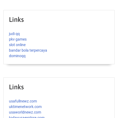
Links
judi qq
pkv games
slot online
bandar bola terpercaya
dominoqq
Links
usafullnewz.com
uktimenetwork.com
usaworldnewz.com
todayusaexplore.com