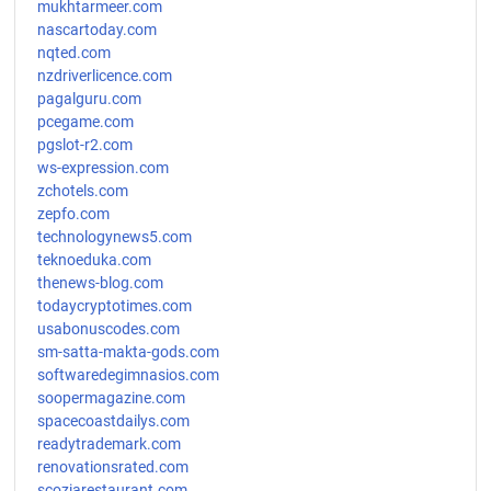
mukhtarmeer.com
nascartoday.com
nqted.com
nzdriverlicence.com
pagalguru.com
pcegame.com
pgslot-r2.com
ws-expression.com
zchotels.com
zepfo.com
technologynews5.com
teknoeduka.com
thenews-blog.com
todaycryptotimes.com
usabonuscodes.com
sm-satta-makta-gods.com
softwaredegimnasios.com
soopermagazine.com
spacecoastdailys.com
readytrademark.com
renovationsrated.com
scoziarestaurant.com