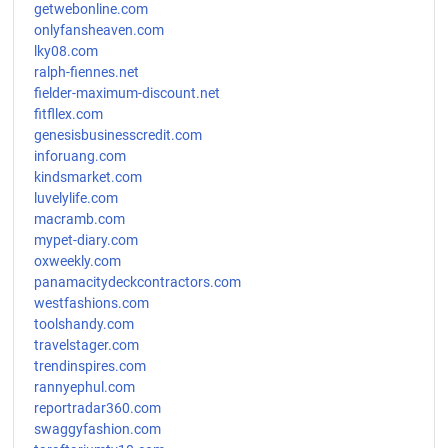
getwebonline.com
onlyfansheaven.com
lky08.com
ralph-fiennes.net
fielder-maximum-discount.net
fitfllex.com
genesisbusinesscredit.com
inforuang.com
kindsmarket.com
luvelylife.com
macramb.com
mypet-diary.com
oxweekly.com
panamacitydeckcontractors.com
westfashions.com
toolshandy.com
travelstager.com
trendinspires.com
rannyephul.com
reportradar360.com
swaggyfashion.com