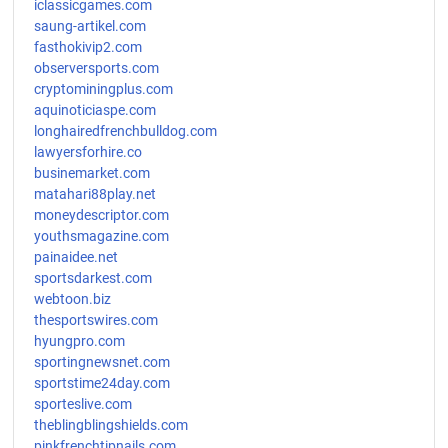
iclassicgames.com
saung-artikel.com
fasthokivip2.com
observersports.com
cryptominingplus.com
aquinoticiaspe.com
longhairedfrenchbulldog.com
lawyersforhire.co
businemarket.com
matahari88play.net
moneydescriptor.com
youthsmagazine.com
painaidee.net
sportsdarkest.com
webtoon.biz
thesportswires.com
hyungpro.com
sportingnewsnet.com
sportstime24day.com
sporteslive.com
theblingblingshields.com
pinkfrenchtipnails.com