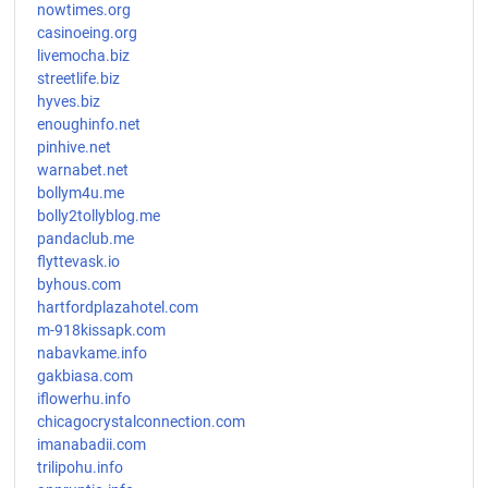
nowtimes.org
casinoeing.org
livemocha.biz
streetlife.biz
hyves.biz
enoughinfo.net
pinhive.net
warnabet.net
bollym4u.me
bolly2tollyblog.me
pandaclub.me
flyttevask.io
byhous.com
hartfordplazahotel.com
m-918kissapk.com
nabavkame.info
gakbiasa.com
iflowerhu.info
chicagocrystalconnection.com
imanabadii.com
trilipohu.info