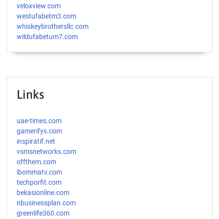
veloxview.com
westufabetm3.com
whiskeybrothersllc.com
wildufabetum7.com
Links
uae-times.com
gamerifys.com
inspiratif.net
vsmsnetworks.com
offthem.com
ibommatv.com
techporfit.com
bekasionline.com
nbusinessplan.com
greenlife360.com