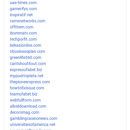
uae-times.com
gamerifys.com
inspiratif.net
vsmsnetworks.com
offthem.com
ibommatv.com
techporfit.com
bekasionline.com
nbusinessplan.com
greenlife360.com
cantshoutitout.com
expressufabet.biz
mypuertoplata.net
thepioneerxpress.com
howtofixissue.com
teamufabet.biz
webfullform.com
allviddownload.com
decorsmag.com
gamblingcasinonews.com
universitiesofamerica.net