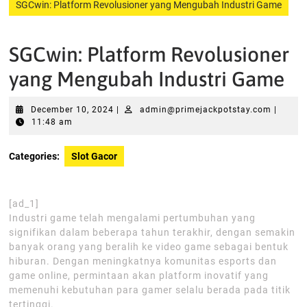
SGCwin: Platform Revolusioner yang Mengubah Industri Game
SGCwin: Platform Revolusioner
yang Mengubah Industri Game
December
admin@p
December 10, 2024
|
admin@primejackpotstay.com
|
10,
11:48 am
2024
Categories:
Slot Gacor
[ad_1]
Industri game telah mengalami pertumbuhan yang
signifikan dalam beberapa tahun terakhir, dengan semakin
banyak orang yang beralih ke video game sebagai bentuk
hiburan. Dengan meningkatnya komunitas esports dan
game online, permintaan akan platform inovatif yang
memenuhi kebutuhan para gamer selalu berada pada titik
tertinggi.