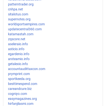
patterntrader.org
cnhpa.net
sitalotus.com
supernotes.org
worldsportsempires.com
updatecentral360.com
katamastah.com
zqscore.net
aseleraio.info
asticio.info
egardenio.info
arxteamio.info
getalexio.info
accountaudittaxcon.com
prymprint.com
sportkeeda.org
besttimespend.com
careandcure.biz
cogniyo.com
easymagazines.org
hirfanjilasmi.com