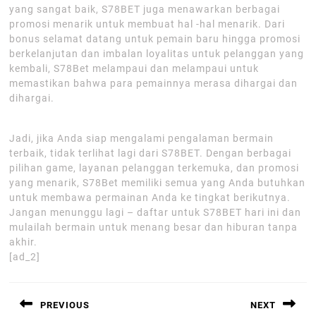
yang sangat baik, S78BET juga menawarkan berbagai
promosi menarik untuk membuat hal -hal menarik. Dari
bonus selamat datang untuk pemain baru hingga promosi
berkelanjutan dan imbalan loyalitas untuk pelanggan yang
kembali, S78Bet melampaui dan melampaui untuk
memastikan bahwa para pemainnya merasa dihargai dan
dihargai.
Jadi, jika Anda siap mengalami pengalaman bermain
terbaik, tidak terlihat lagi dari S78BET. Dengan berbagai
pilihan game, layanan pelanggan terkemuka, dan promosi
yang menarik, S78Bet memiliki semua yang Anda butuhkan
untuk membawa permainan Anda ke tingkat berikutnya.
Jangan menunggu lagi – daftar untuk S78BET hari ini dan
mulailah bermain untuk menang besar dan hiburan tanpa
akhir.
[ad_2]
Post
navigation
PREVIOUS
NEXT