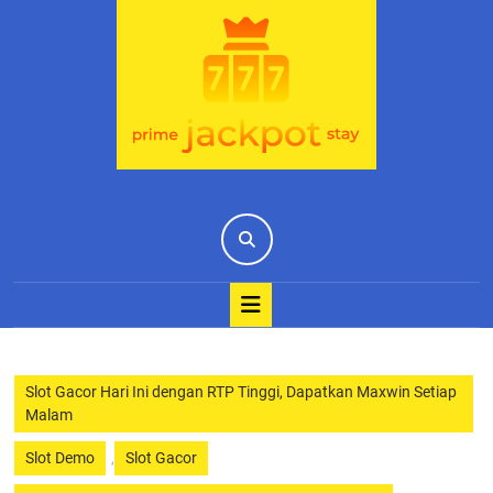
Skip
to
content
Open
Button
Slot Gacor Hari Ini dengan RTP Tinggi, Dapatkan Maxwin Setiap
Malam
Slot Demo
,
Slot Gacor