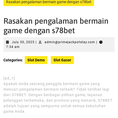
Rasakan pengalaman bermain game dengan s78bet
Rasakan pengalaman bermain
game dengan s78bet
July
admin@prime
July 30, 2025
|
admin@primejackpotstay.com
|
30,
7:34 am
2025
Categories:
Slot Demo
Slot Gacor
[ad_1]
Apakah Anda seorang penggila bermain game yang
mencari pengalaman bermain terbaik? Tidak terlihat lagi
dari S78BET. Dengan berbagai pilihan game, layanan
pelanggan terkemuka, dan promosi yang menarik, S78BET
adalah tujuan yang sempurna untuk semua kebutuhan
game Anda.