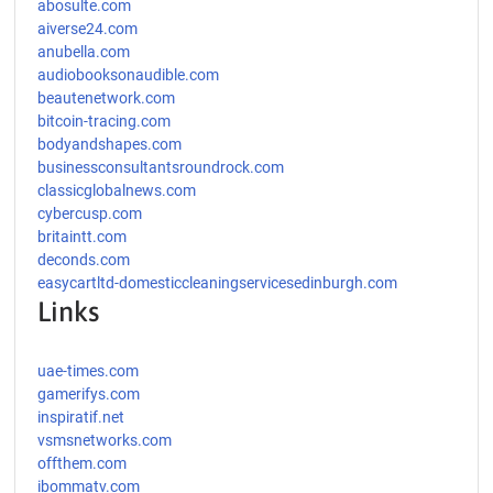
abosulte.com
aiverse24.com
anubella.com
audiobooksonaudible.com
beautenetwork.com
bitcoin-tracing.com
bodyandshapes.com
businessconsultantsroundrock.com
classicglobalnews.com
cybercusp.com
britaintt.com
deconds.com
easycartltd-domesticcleaningservicesedinburgh.com
Links
uae-times.com
gamerifys.com
inspiratif.net
vsmsnetworks.com
offthem.com
ibommatv.com