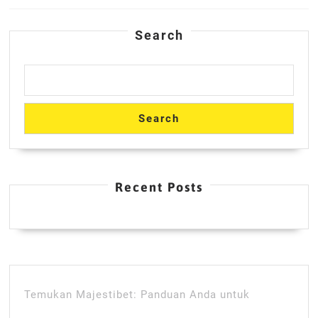
Previous
Next
Search
post:
post:
Search
Recent Posts
Temukan Majestibet: Panduan Anda untuk