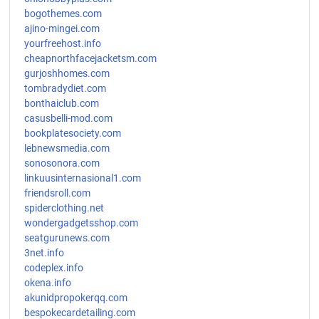
bogothemes.com
ajino-mingei.com
yourfreehost.info
cheapnorthfacejacketsm.com
gurjoshhomes.com
tombradydiet.com
bonthaiclub.com
casusbelli-mod.com
bookplatesociety.com
lebnewsmedia.com
sonosonora.com
linkuusinternasional1.com
friendsroll.com
spiderclothing.net
wondergadgetsshop.com
seatgurunews.com
3net.info
codeplex.info
okena.info
akunidpropokerqq.com
bespokecardetailing.com