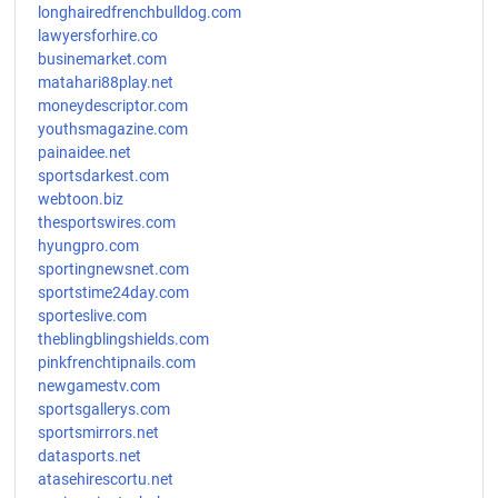
longhairedfrenchbulldog.com
lawyersforhire.co
businemarket.com
matahari88play.net
moneydescriptor.com
youthsmagazine.com
painaidee.net
sportsdarkest.com
webtoon.biz
thesportswires.com
hyungpro.com
sportingnewsnet.com
sportstime24day.com
sporteslive.com
theblingblingshields.com
pinkfrenchtipnails.com
newgamestv.com
sportsgallerys.com
sportsmirrors.net
datasports.net
atasehirescortu.net