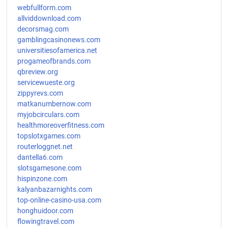
webfullform.com
allviddownload.com
decorsmag.com
gamblingcasinonews.com
universitiesofamerica.net
progameofbrands.com
qbreview.org
servicewueste.org
zippyrevs.com
matkanumbernow.com
myjobcirculars.com
healthmoreoverfitness.com
topslotxgames.com
routerloggnet.net
dantella6.com
slotsgamesone.com
hispinzone.com
kalyanbazarnights.com
top-online-casino-usa.com
honghuidoor.com
flowingtravel.com