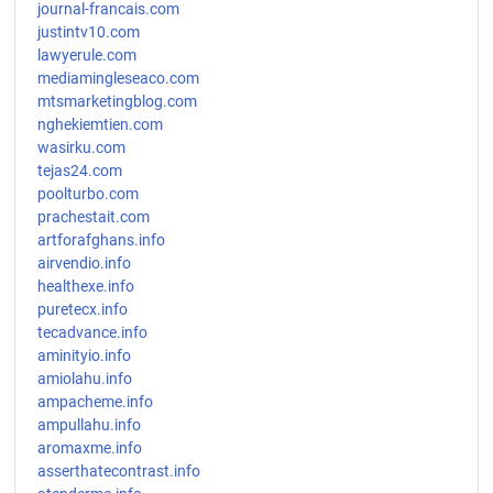
journal-francais.com
justintv10.com
lawyerule.com
mediamingleseaco.com
mtsmarketingblog.com
nghekiemtien.com
wasirku.com
tejas24.com
poolturbo.com
prachestait.com
artforafghans.info
airvendio.info
healthexe.info
puretecx.info
tecadvance.info
aminityio.info
amiolahu.info
ampacheme.info
ampullahu.info
aromaxme.info
asserthatecontrast.info