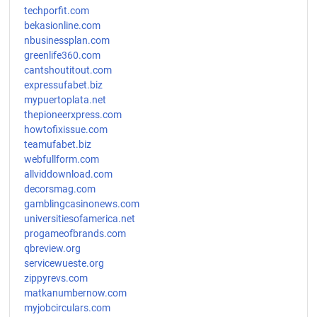
techporfit.com
bekasionline.com
nbusinessplan.com
greenlife360.com
cantshoutitout.com
expressufabet.biz
mypuertoplata.net
thepioneerxpress.com
howtofixissue.com
teamufabet.biz
webfullform.com
allviddownload.com
decorsmag.com
gamblingcasinonews.com
universitiesofamerica.net
progameofbrands.com
qbreview.org
servicewueste.org
zippyrevs.com
matkanumbernow.com
myjobcirculars.com