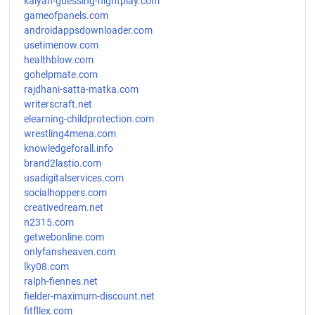
kalyan-guessing-nightplay.com
gameofpanels.com
androidappsdownloader.com
usetimenow.com
healthblow.com
gohelpmate.com
rajdhani-satta-matka.com
writerscraft.net
elearning-childprotection.com
wrestling4mena.com
knowledgeforall.info
brand2lastio.com
usadigitalservices.com
socialhoppers.com
creativedream.net
n2315.com
getwebonline.com
onlyfansheaven.com
lky08.com
ralph-fiennes.net
fielder-maximum-discount.net
fitfllex.com