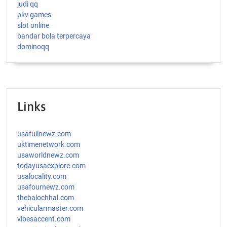
judi qq
pkv games
slot online
bandar bola terpercaya
dominoqq
Links
usafullnewz.com
uktimenetwork.com
usaworldnewz.com
todayusaexplore.com
usalocality.com
usafournewz.com
thebalochhal.com
vehicularmaster.com
vibesaccent.com