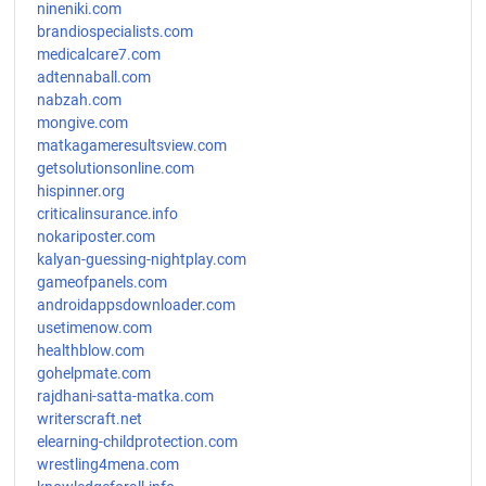
nineniki.com
brandiospecialists.com
medicalcare7.com
adtennaball.com
nabzah.com
mongive.com
matkagameresultsview.com
getsolutionsonline.com
hispinner.org
criticalinsurance.info
nokariposter.com
kalyan-guessing-nightplay.com
gameofpanels.com
androidappsdownloader.com
usetimenow.com
healthblow.com
gohelpmate.com
rajdhani-satta-matka.com
writerscraft.net
elearning-childprotection.com
wrestling4mena.com