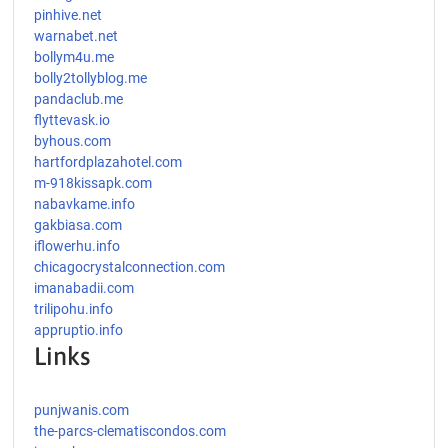
pinhive.net
warnabet.net
bollym4u.me
bolly2tollyblog.me
pandaclub.me
flyttevask.io
byhous.com
hartfordplazahotel.com
m-918kissapk.com
nabavkame.info
gakbiasa.com
iflowerhu.info
chicagocrystalconnection.com
imanabadii.com
trilipohu.info
appruptio.info
Links
punjwanis.com
the-parcs-clematiscondos.com