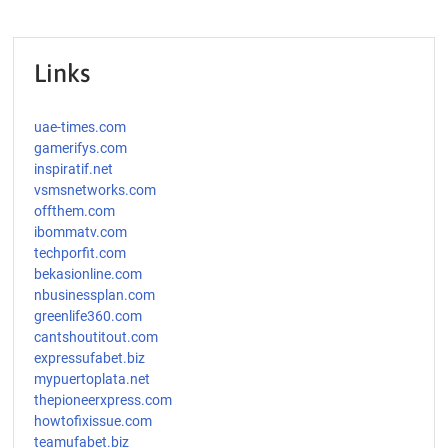
Links
uae-times.com
gamerifys.com
inspiratif.net
vsmsnetworks.com
offthem.com
ibommatv.com
techporfit.com
bekasionline.com
nbusinessplan.com
greenlife360.com
cantshoutitout.com
expressufabet.biz
mypuertoplata.net
thepioneerxpress.com
howtofixissue.com
teamufabet.biz