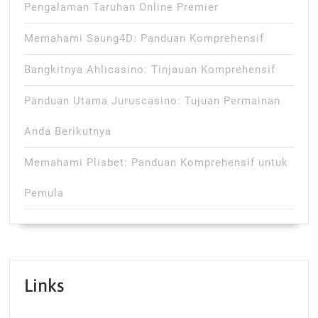
Pengalaman Taruhan Online Premier
Memahami Saung4D: Panduan Komprehensif
Bangkitnya Ahlicasino: Tinjauan Komprehensif
Panduan Utama Juruscasino: Tujuan Permainan
Anda Berikutnya
Memahami Plisbet: Panduan Komprehensif untuk
Pemula
Links