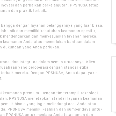
inovasi dan perbaikan berkelanjutan, PPSNUSA tetap
anan dan praktik terbaik.
a bangga dengan layanan pelanggannya yang luar biasa.
ah unik dan memiliki kebutuhan keamanan spesifik,
uk mendengarkan dan menyesuaikan layanan mereka.
tem keamanan Anda atau memerlukan bantuan dalam
an dukungan yang Anda perlukan.
ransi dan integritas dalam semua urusannya. Klien
rusahaan yang beroperasi dengan standar etika
n terbaik mereka. Dengan PPSNUSA, Anda dapat yakin
t.
i keamanan premium. Dengan tim terampil, teknologi
gulan, PPSNUSA menetapkan standar layanan keamanan
 pemilik bisnis yang ingin melindungi aset Anda atau
Anda, PPSNUSA memiliki keahlian dan sumber daya untuk
an PPSNUSA untuk menjaga Anda tetap aman dan