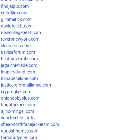
findjaipur.com
cultofjim.com
glimmerick.com
davidfollett.com
newcollegebeat.com
reverbnewyork.com
skinmerch.com
usvisaforum.com
bestmovierulz.com
jagalchi-trade.com
loopersound.com
minapenelope.com
justicereformalliance.com
cryptoglax.com
ohiohobbyplus.com
bogothemes.com
ajino-mingei.com
yourfreehost.info
cheapnorthfacejacketsm.com
gurjoshhomes.com
tombradydiet.com