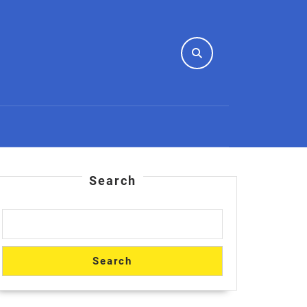
Search
Search