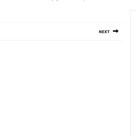
NEXT
Next
post: