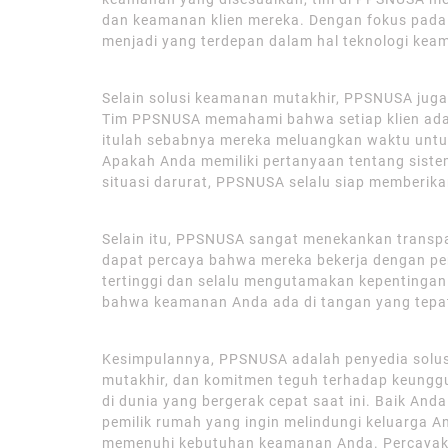
dan keamanan klien mereka. Dengan fokus pada 
menjadi yang terdepan dalam hal teknologi keam
Selain solusi keamanan mutakhir, PPSNUSA jug
Tim PPSNUSA memahami bahwa setiap klien adal
itulah sebabnya mereka meluangkan waktu unt
Apakah Anda memiliki pertanyaan tentang sis
situasi darurat, PPSNUSA selalu siap memberik
Selain itu, PPSNUSA sangat menekankan transpa
dapat percaya bahwa mereka bekerja dengan pe
tertinggi dan selalu mengutamakan kepentinga
bahwa keamanan Anda ada di tangan yang tepa
Kesimpulannya, PPSNUSA adalah penyedia solus
mutakhir, dan komitmen teguh terhadap keung
di dunia yang bergerak cepat saat ini. Baik Anda
pemilik rumah yang ingin melindungi keluarga 
memenuhi kebutuhan keamanan Anda. Percayak