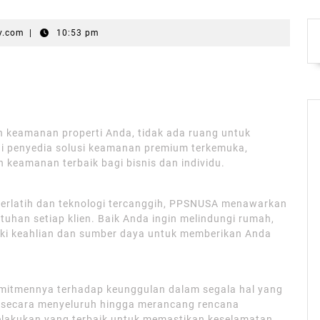
admin@primejackpotstay.com
y.com
|
10:53 pm
 keamanan properti Anda, tidak ada ruang untuk
ai penyedia solusi keamanan premium terkemuka,
keamanan terbaik bagi bisnis dan individu.
terlatih dan teknologi tercanggih, PPSNUSA menawarkan
han setiap klien. Baik Anda ingin melindungi rumah,
iki keahlian dan sumber daya untuk memberikan Anda
mitmennya terhadap keunggulan dalam segala hal yang
ko secara menyeluruh hingga merancang rencana
lakukan yang terbaik untuk memastikan keselamatan