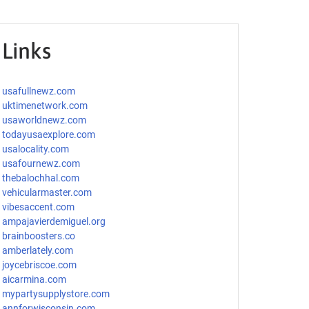
Links
usafullnewz.com
uktimenetwork.com
usaworldnewz.com
todayusaexplore.com
usalocality.com
usafournewz.com
thebalochhal.com
vehicularmaster.com
vibesaccent.com
ampajavierdemiguel.org
brainboosters.co
amberlately.com
joycebriscoe.com
aicarmina.com
mypartysupplystore.com
annforwisconsin.com