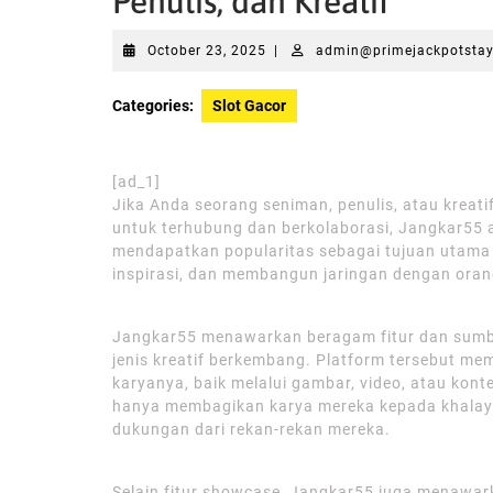
Penulis, dan Kreatif
October
October 23, 2025
|
admin@primejackpotsta
23,
2025
Categories:
Slot Gacor
[ad_1]
Jika Anda seorang seniman, penulis, atau kreat
untuk terhubung dan berkolaborasi, Jangkar55 a
mendapatkan popularitas sebagai tujuan utama 
inspirasi, dan membangun jaringan dengan orang l
Jangkar55 menawarkan beragam fitur dan sumb
jenis kreatif berkembang. Platform tersebut 
karyanya, baik melalui gambar, video, atau konte
hanya membagikan karya mereka kepada khalay
dukungan dari rekan-rekan mereka.
Selain fitur showcase, Jangkar55 juga menawar