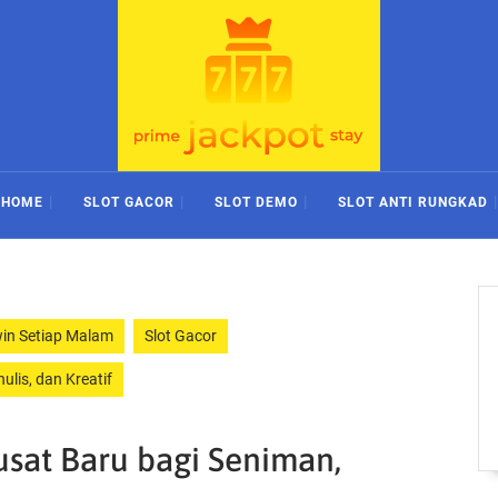
HOME
SLOT GACOR
SLOT DEMO
SLOT ANTI RUNGKAD
win Setiap Malam
Slot Gacor
lis, dan Kreatif
usat Baru bagi Seniman,