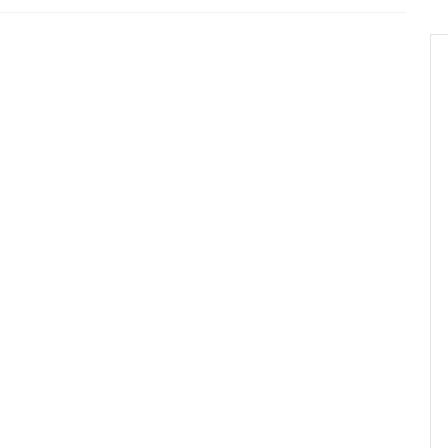
Next
post: