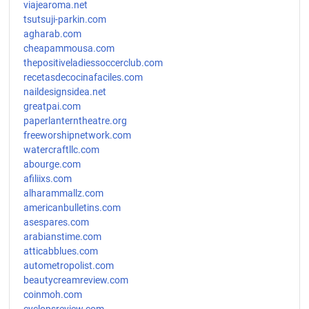
viajearoma.net
tsutsuji-parkin.com
agharab.com
cheapammousa.com
thepositiveladiessoccerclub.com
recetasdecocinafaciles.com
naildesignsidea.net
greatpai.com
paperlanterntheatre.org
freeworshipnetwork.com
watercraftllc.com
abourge.com
afiliixs.com
alharammallz.com
americanbulletins.com
asespares.com
arabianstime.com
atticabblues.com
autometropolist.com
beautycreamreview.com
coinmoh.com
cyclopsreview.com