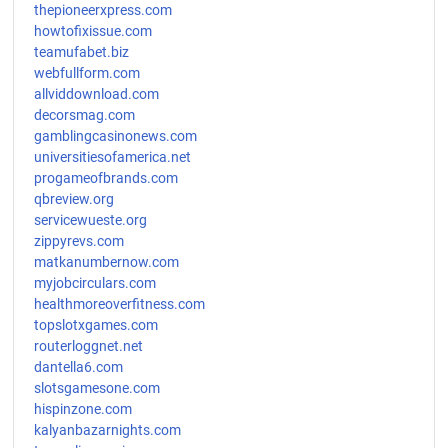
thepioneerxpress.com
howtofixissue.com
teamufabet.biz
webfullform.com
allviddownload.com
decorsmag.com
gamblingcasinonews.com
universitiesofamerica.net
progameofbrands.com
qbreview.org
servicewueste.org
zippyrevs.com
matkanumbernow.com
myjobcirculars.com
healthmoreoverfitness.com
topslotxgames.com
routerloggnet.net
dantella6.com
slotsgamesone.com
hispinzone.com
kalyanbazarnights.com