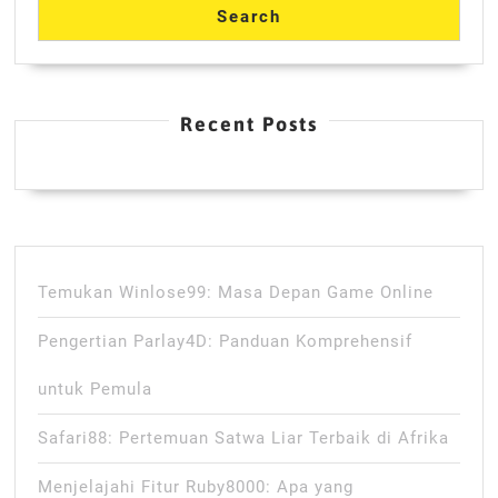
Search
Recent Posts
Temukan Winlose99: Masa Depan Game Online
Pengertian Parlay4D: Panduan Komprehensif
untuk Pemula
Safari88: Pertemuan Satwa Liar Terbaik di Afrika
Menjelajahi Fitur Ruby8000: Apa yang