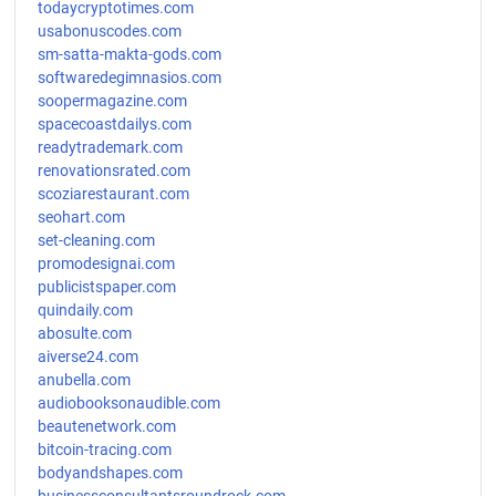
todaycryptotimes.com
usabonuscodes.com
sm-satta-makta-gods.com
softwaredegimnasios.com
soopermagazine.com
spacecoastdailys.com
readytrademark.com
renovationsrated.com
scoziarestaurant.com
seohart.com
set-cleaning.com
promodesignai.com
publicistspaper.com
quindaily.com
abosulte.com
aiverse24.com
anubella.com
audiobooksonaudible.com
beautenetwork.com
bitcoin-tracing.com
bodyandshapes.com
businessconsultantsroundrock.com