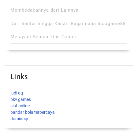
Membedakannya dari Lainnya
Dari Santai hingga Kasar: Bagaimana Indogame88
Melayani Semua Tipe Gamer
Links
judi qq
pkv games
slot online
bandar bola terpercaya
dominoqq