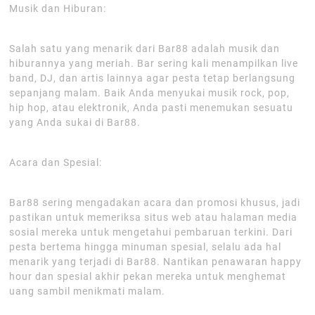
Musik dan Hiburan:
Salah satu yang menarik dari Bar88 adalah musik dan
hiburannya yang meriah. Bar sering kali menampilkan live
band, DJ, dan artis lainnya agar pesta tetap berlangsung
sepanjang malam. Baik Anda menyukai musik rock, pop,
hip hop, atau elektronik, Anda pasti menemukan sesuatu
yang Anda sukai di Bar88.
Acara dan Spesial:
Bar88 sering mengadakan acara dan promosi khusus, jadi
pastikan untuk memeriksa situs web atau halaman media
sosial mereka untuk mengetahui pembaruan terkini. Dari
pesta bertema hingga minuman spesial, selalu ada hal
menarik yang terjadi di Bar88. Nantikan penawaran happy
hour dan spesial akhir pekan mereka untuk menghemat
uang sambil menikmati malam.