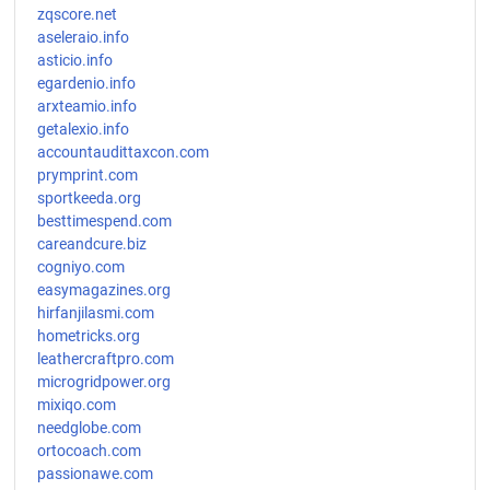
zqscore.net
aseleraio.info
asticio.info
egardenio.info
arxteamio.info
getalexio.info
accountaudittaxcon.com
prymprint.com
sportkeeda.org
besttimespend.com
careandcure.biz
cogniyo.com
easymagazines.org
hirfanjilasmi.com
hometricks.org
leathercraftpro.com
microgridpower.org
mixiqo.com
needglobe.com
ortocoach.com
passionawe.com