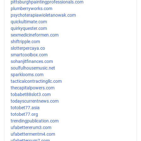
pittsburghpaintingprofessionals.com
plumberryworks.com
psychoterapiawioletanowak.com
quickultimate.com
quirkyquester.com
sexmedicineformen.com
shiftripple.com
slotterpercaya.co
smartcoolbox.com
sohanjitfinances.com
soulfulhousemusic.net
sparklooms.com
tacticalcontractingllc.com
thecapitalpowers.com
tobabet88slot3.com
todayscurrentnews.com
totobet77.asia
totobet77.org
trendingpublication.com
ufabettererum3.com
ufabettermentm4.com
ufabettersum7.com