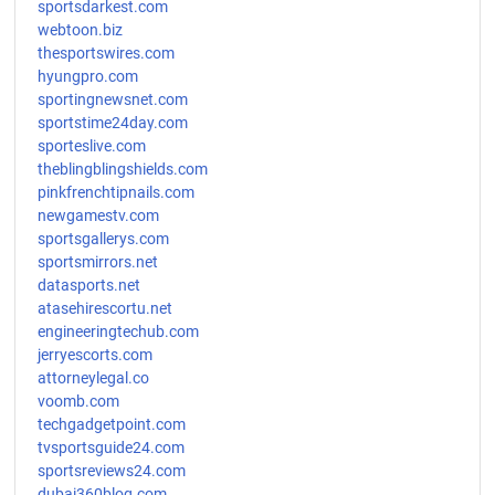
sportsdarkest.com
webtoon.biz
thesportswires.com
hyungpro.com
sportingnewsnet.com
sportstime24day.com
sporteslive.com
theblingblingshields.com
pinkfrenchtipnails.com
newgamestv.com
sportsgallerys.com
sportsmirrors.net
datasports.net
atasehirescortu.net
engineeringtechub.com
jerryescorts.com
attorneylegal.co
voomb.com
techgadgetpoint.com
tvsportsguide24.com
sportsreviews24.com
dubai360blog.com