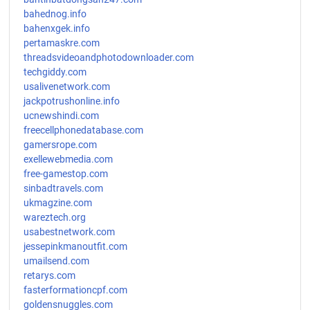
bahednog.info
bahenxgek.info
pertamaskre.com
threadsvideoandphotodownloader.com
techgiddy.com
usalivenetwork.com
jackpotrushonline.info
ucnewshindi.com
freecellphonedatabase.com
gamersrope.com
exellewebmedia.com
free-gamestop.com
sinbadtravels.com
ukmagzine.com
wareztech.org
usabestnetwork.com
jessepinkmanoutfit.com
umailsend.com
retarys.com
fasterformationcpf.com
goldensnuggles.com