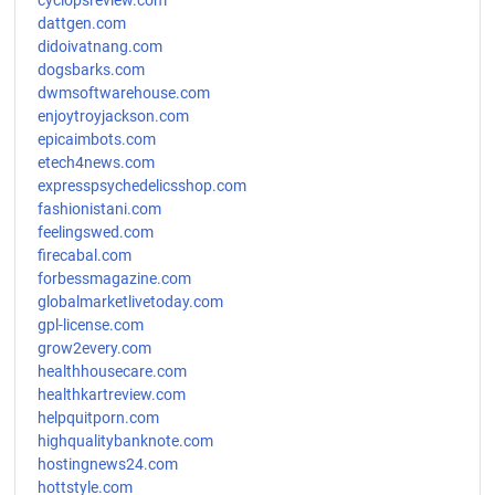
dattgen.com
didoivatnang.com
dogsbarks.com
dwmsoftwarehouse.com
enjoytroyjackson.com
epicaimbots.com
etech4news.com
expresspsychedelicsshop.com
fashionistani.com
feelingswed.com
firecabal.com
forbessmagazine.com
globalmarketlivetoday.com
gpl-license.com
grow2every.com
healthhousecare.com
healthkartreview.com
helpquitporn.com
highqualitybanknote.com
hostingnews24.com
hottstyle.com