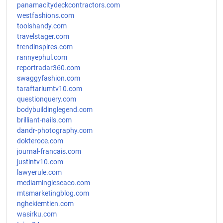
panamacitydeckcontractors.com
westfashions.com
toolshandy.com
travelstager.com
trendinspires.com
rannyephul.com
reportradar360.com
swaggyfashion.com
taraftariumtv10.com
questionquery.com
bodybuildinglegend.com
brilliant-nails.com
dandr-photography.com
dokteroce.com
journal-francais.com
justintv10.com
lawyerule.com
mediamingleseaco.com
mtsmarketingblog.com
nghekiemtien.com
wasirku.com