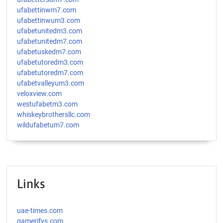
ufabettinwm7.com
ufabettinwum3.com
ufabetunitedm3.com
ufabetunitedm7.com
ufabetuskedm7.com
ufabetutoredm3.com
ufabetutoredm7.com
ufabetvalleyum3.com
veloxview.com
westufabetm3.com
whiskeybrothersllc.com
wildufabetum7.com
Links
uae-times.com
gamerifys.com