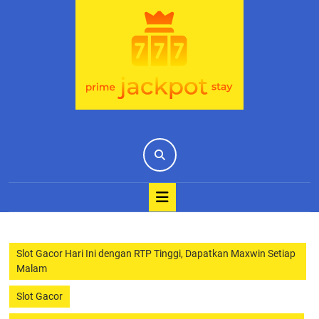
Skip
to
content
Open
Button
Slot Gacor Hari Ini dengan RTP Tinggi, Dapatkan Maxwin Setiap
Malam
Slot Gacor