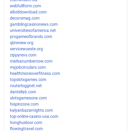
webfullform.com
allviddownload.com
decorsmag.com
gamblingcasinonews.com
universitiesofamerica.net
progameofbrands.com
qbreview.org
servicewueste.org
zippyrevs.com
matkanumbernow.com
myjobcirculars.com
healthmoreoverfitness.com
topslotxgames.com
routerloggnet.net
dantella6.com
slotsgamesone.com
hispinzone.com
kalyanbazarnights.com
top-online-casino-usa.com
honghuidoor.com
flowingtravel.com