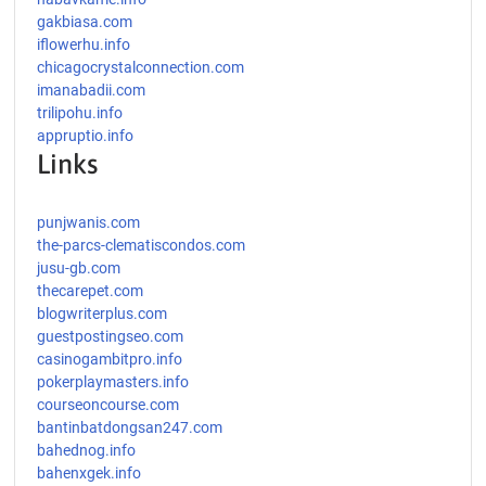
gakbiasa.com
iflowerhu.info
chicagocrystalconnection.com
imanabadii.com
trilipohu.info
appruptio.info
Links
punjwanis.com
the-parcs-clematiscondos.com
jusu-gb.com
thecarepet.com
blogwriterplus.com
guestpostingseo.com
casinogambitpro.info
pokerplaymasters.info
courseoncourse.com
bantinbatdongsan247.com
bahednog.info
bahenxgek.info