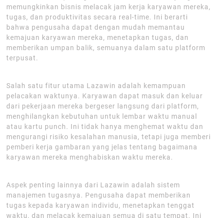
memungkinkan bisnis melacak jam kerja karyawan mereka,
tugas, dan produktivitas secara real-time. Ini berarti
bahwa pengusaha dapat dengan mudah memantau
kemajuan karyawan mereka, menetapkan tugas, dan
memberikan umpan balik, semuanya dalam satu platform
terpusat.
Salah satu fitur utama Lazawin adalah kemampuan
pelacakan waktunya. Karyawan dapat masuk dan keluar
dari pekerjaan mereka bergeser langsung dari platform,
menghilangkan kebutuhan untuk lembar waktu manual
atau kartu punch. Ini tidak hanya menghemat waktu dan
mengurangi risiko kesalahan manusia, tetapi juga memberi
pemberi kerja gambaran yang jelas tentang bagaimana
karyawan mereka menghabiskan waktu mereka.
Aspek penting lainnya dari Lazawin adalah sistem
manajemen tugasnya. Pengusaha dapat memberikan
tugas kepada karyawan individu, menetapkan tenggat
waktu, dan melacak kemajuan semua di satu tempat. Ini