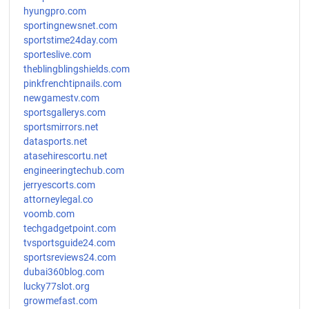
hyungpro.com
sportingnewsnet.com
sportstime24day.com
sporteslive.com
theblingblingshields.com
pinkfrenchtipnails.com
newgamestv.com
sportsgallerys.com
sportsmirrors.net
datasports.net
atasehirescortu.net
engineeringtechub.com
jerryescorts.com
attorneylegal.co
voomb.com
techgadgetpoint.com
tvsportsguide24.com
sportsreviews24.com
dubai360blog.com
lucky77slot.org
growmefast.com