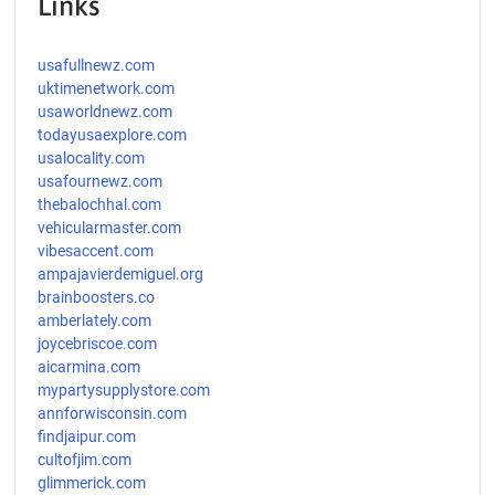
Links
usafullnewz.com
uktimenetwork.com
usaworldnewz.com
todayusaexplore.com
usalocality.com
usafournewz.com
thebalochhal.com
vehicularmaster.com
vibesaccent.com
ampajavierdemiguel.org
brainboosters.co
amberlately.com
joycebriscoe.com
aicarmina.com
mypartysupplystore.com
annforwisconsin.com
findjaipur.com
cultofjim.com
glimmerick.com