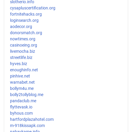
slotherio.info
cysapluscertification.org
fortnitehacks.org
loginsearch.org
aodecor.org
donorsmatch.org
nowtimes.org
casinoeing.org
livemocha.biz
streetlife.biz
hyves.biz
enoughinfo.net
pinhive.net
warnabet.net
bollym4u.me
bolly2tollyblog.me
pandaclub.me
flyttevask.io
byhous.com
hartfordplazahotel.com
m-918kissapk.com
nabavkame.info