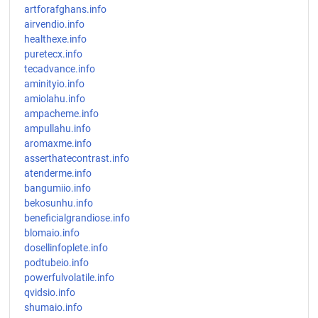
artforafghans.info
airvendio.info
healthexe.info
puretecx.info
tecadvance.info
aminityio.info
amiolahu.info
ampacheme.info
ampullahu.info
aromaxme.info
asserthatecontrast.info
atenderme.info
bangumiio.info
bekosunhu.info
beneficialgrandiose.info
blomaio.info
dosellinfoplete.info
podtubeio.info
powerfulvolatile.info
qvidsio.info
shumaio.info