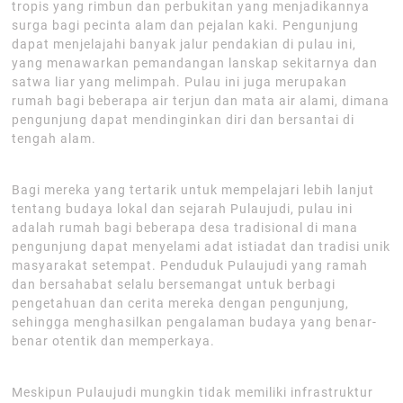
tropis yang rimbun dan perbukitan yang menjadikannya
surga bagi pecinta alam dan pejalan kaki. Pengunjung
dapat menjelajahi banyak jalur pendakian di pulau ini,
yang menawarkan pemandangan lanskap sekitarnya dan
satwa liar yang melimpah. Pulau ini juga merupakan
rumah bagi beberapa air terjun dan mata air alami, dimana
pengunjung dapat mendinginkan diri dan bersantai di
tengah alam.
Bagi mereka yang tertarik untuk mempelajari lebih lanjut
tentang budaya lokal dan sejarah Pulaujudi, pulau ini
adalah rumah bagi beberapa desa tradisional di mana
pengunjung dapat menyelami adat istiadat dan tradisi unik
masyarakat setempat. Penduduk Pulaujudi yang ramah
dan bersahabat selalu bersemangat untuk berbagi
pengetahuan dan cerita mereka dengan pengunjung,
sehingga menghasilkan pengalaman budaya yang benar-
benar otentik dan memperkaya.
Meskipun Pulaujudi mungkin tidak memiliki infrastruktur