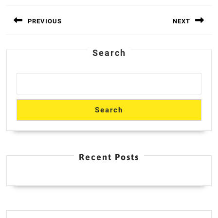
Post
navigation
PREVIOUS
NEXT
Previous
Next
Search
post:
post:
Search
Recent Posts