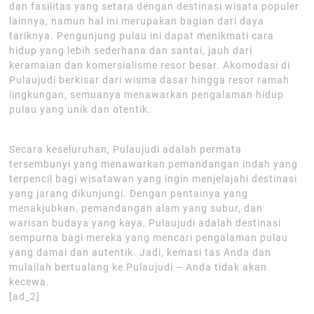
dan fasilitas yang setara dengan destinasi wisata populer
lainnya, namun hal ini merupakan bagian dari daya
tariknya. Pengunjung pulau ini dapat menikmati cara
hidup yang lebih sederhana dan santai, jauh dari
keramaian dan komersialisme resor besar. Akomodasi di
Pulaujudi berkisar dari wisma dasar hingga resor ramah
lingkungan, semuanya menawarkan pengalaman hidup
pulau yang unik dan otentik.
Secara keseluruhan, Pulaujudi adalah permata
tersembunyi yang menawarkan pemandangan indah yang
terpencil bagi wisatawan yang ingin menjelajahi destinasi
yang jarang dikunjungi. Dengan pantainya yang
menakjubkan, pemandangan alam yang subur, dan
warisan budaya yang kaya, Pulaujudi adalah destinasi
sempurna bagi mereka yang mencari pengalaman pulau
yang damai dan autentik. Jadi, kemasi tas Anda dan
mulailah bertualang ke Pulaujudi – Anda tidak akan
kecewa.
[ad_2]