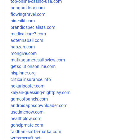
top-online-casino-usa.com
honghuidoor.com
flowingtravel.com
nineniki.com
brandiospecialists.com
medicalcare7.com
adtennaball.com
nabzah.com
mongive.com
matkagameresultsview.com
getsolutionsonline.com
hispinner.org
criticalinsurance.info
nokariposter.com
kalyan-guessing-nightplay.com
gameofpanels.com
androidappsdownloader.com
usetimenow.com
healthblow.com
gohelpmate.com
rajdhani-satta-matka.com
writerscraft.net