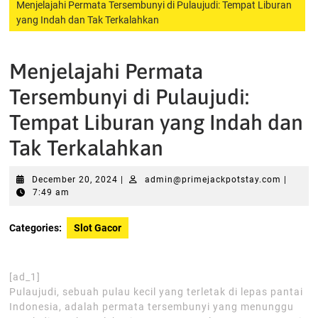
Menjelajahi Permata Tersembunyi di Pulaujudi: Tempat Liburan
yang Indah dan Tak Terkalahkan
Menjelajahi Permata
Tersembunyi di Pulaujudi:
Tempat Liburan yang Indah dan
Tak Terkalahkan
December
admin@p
December 20, 2024
|
admin@primejackpotstay.com
|
20,
7:49 am
2024
Categories:
Slot Gacor
[ad_1]
Pulaujudi, sebuah pulau kecil yang terletak di lepas pantai
Indonesia, adalah permata tersembunyi yang menunggu