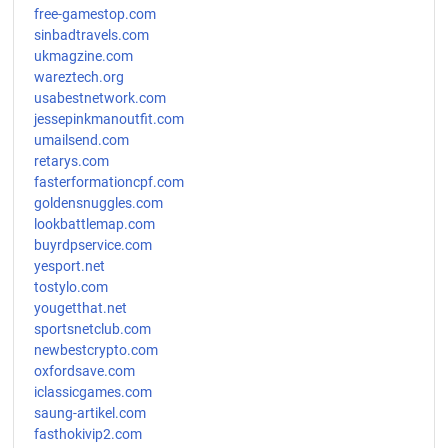
free-gamestop.com
sinbadtravels.com
ukmagzine.com
wareztech.org
usabestnetwork.com
jessepinkmanoutfit.com
umailsend.com
retarys.com
fasterformationcpf.com
goldensnuggles.com
lookbattlemap.com
buyrdpservice.com
yesport.net
tostylo.com
yougetthat.net
sportsnetclub.com
newbestcrypto.com
oxfordsave.com
iclassicgames.com
saung-artikel.com
fasthokivip2.com