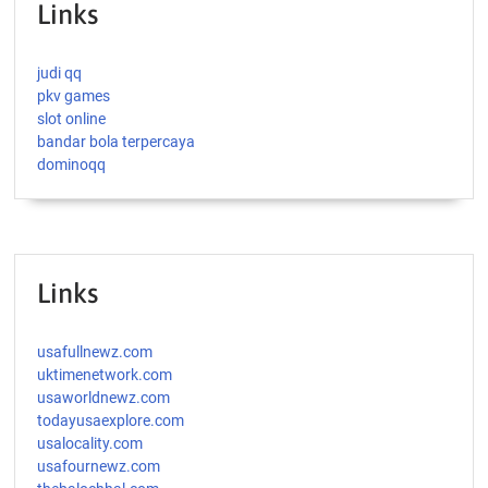
Links
judi qq
pkv games
slot online
bandar bola terpercaya
dominoqq
Links
usafullnewz.com
uktimenetwork.com
usaworldnewz.com
todayusaexplore.com
usalocality.com
usafournewz.com