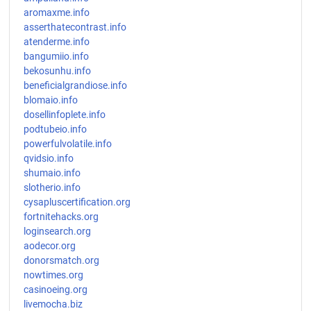
aromaxme.info
asserthatecontrast.info
atenderme.info
bangumiio.info
bekosunhu.info
beneficialgrandiose.info
blomaio.info
dosellinfoplete.info
podtubeio.info
powerfulvolatile.info
qvidsio.info
shumaio.info
slotherio.info
cysapluscertification.org
fortnitehacks.org
loginsearch.org
aodecor.org
donorsmatch.org
nowtimes.org
casinoeing.org
livemocha.biz