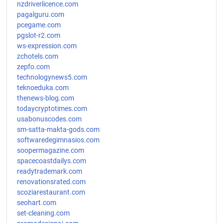
nzdriverlicence.com
pagalguru.com
pcegame.com
pgslot-r2.com
ws-expression.com
zchotels.com
zepfo.com
technologynews5.com
teknoeduka.com
thenews-blog.com
todaycryptotimes.com
usabonuscodes.com
sm-satta-makta-gods.com
softwaredegimnasios.com
soopermagazine.com
spacecoastdailys.com
readytrademark.com
renovationsrated.com
scoziarestaurant.com
seohart.com
set-cleaning.com