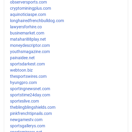
observersports.com
cryptominingplus.com
aquinoticiaspe.com
longhairedfrenchbulldog.com
lawyersforhire.co
businemarket.com
matahari88play.net
moneydescriptor.com
youthsmagazine.com
painaidee.net
sportsdarkest.com
webtoon.biz
thesportswires.com
hyungpro.com
sportingnewsnet.com
sportstime24day.com
sporteslive.com
theblingblingshields.com
pinkfrenchtipnails.com
newgamestv.com
sportsgallerys.com
sportsmirrors.net