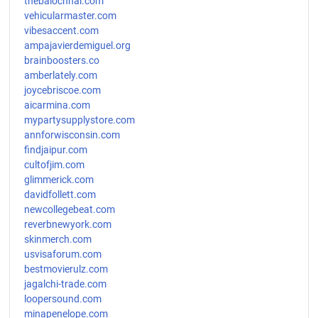
thebalochhal.com
vehicularmaster.com
vibesaccent.com
ampajavierdemiguel.org
brainboosters.co
amberlately.com
joycebriscoe.com
aicarmina.com
mypartysupplystore.com
annforwisconsin.com
findjaipur.com
cultofjim.com
glimmerick.com
davidfollett.com
newcollegebeat.com
reverbnewyork.com
skinmerch.com
usvisaforum.com
bestmovierulz.com
jagalchi-trade.com
loopersound.com
minapenelope.com