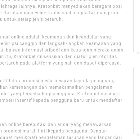
 olahraga lainnya, Kratonbet menyediakan beragam opsi
ri taruhan moneyline tradisional hingga taruhan prop
 untuk setiap jenis petaruh.
uhan online adalah keamanan dan keandalan yang
 enkripsi canggih dan langkah-langkah keamanan yang
ui bahwa informasi pribadi dan keuangan mereka aman
 itu, Kratonbet dilisensikan dan diatur oleh otoritas
rtaruh pada platform yang sah dan dapat dipercaya.
etitif dan promosi besar-besaran kepada pengguna,
lkan kemenangan dan memaksimalkan pengalaman
uler yang tersedia bagi pengguna, Kratonbet memberi
mberi insentif kepada pengguna baru untuk mendaftar
han online bereputasi dan andal yang menawarkan
dan promosi murah hati kepada pengguna. Dengan
apat menikmati pengalaman taruhan yang lancar dari