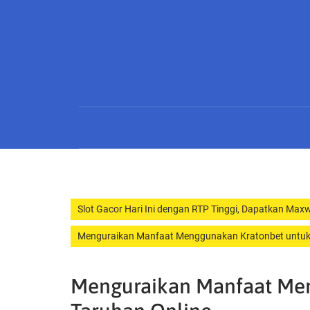
Skip
to
content
Slot Gacor Hari Ini dengan RTP Tinggi, Dapatkan Max
Menguraikan Manfaat Menggunakan Kratonbet untuk 
Menguraikan Manfaat Men