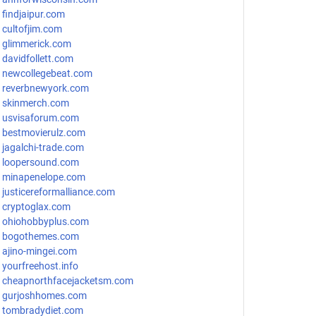
findjaipur.com
cultofjim.com
glimmerick.com
davidfollett.com
newcollegebeat.com
reverbnewyork.com
skinmerch.com
usvisaforum.com
bestmovierulz.com
jagalchi-trade.com
loopersound.com
minapenelope.com
justicereformalliance.com
cryptoglax.com
ohiohobbyplus.com
bogothemes.com
ajino-mingei.com
yourfreehost.info
cheapnorthfacejacketsm.com
gurjoshhomes.com
tombradydiet.com