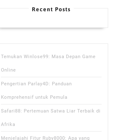
Recent Posts
Temukan Winlose99: Masa Depan Game
Online
Pengertian Parlay4D: Panduan
Komprehensif untuk Pemula
Safari88: Pertemuan Satwa Liar Terbaik di
Afrika
Menjelajahi Fitur Ruby8000: Apa yang