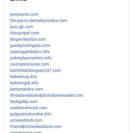
punjwanis.com
the-parcs-clematiscondos.com
jusu-gb.com
thecarepet.com
blogwriterplus.com
guestpostingseo.com
casinogambitpro.info
pokerplaymasters.info
courseoncourse.com
bantinbatdongsan247.com
bahednog.info
bahenxgek.info
pertamaskre.com
threadsvideoandphotodownloader.com
techgiddy.com
usalivenetwork.com
jackpotrushonline.info
ucnewshindi.com
freecellphonedatabase.com
gamersrope.com