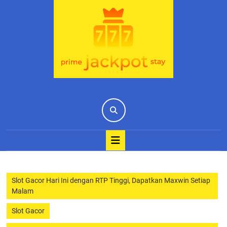
Skip
to
content
Open
Button
Slot Gacor Hari Ini dengan RTP Tinggi, Dapatkan Maxwin Setiap
Malam
Slot Gacor