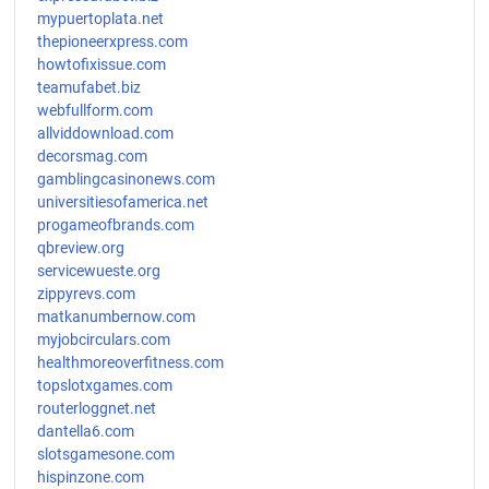
mypuertoplata.net
thepioneerxpress.com
howtofixissue.com
teamufabet.biz
webfullform.com
allviddownload.com
decorsmag.com
gamblingcasinonews.com
universitiesofamerica.net
progameofbrands.com
qbreview.org
servicewueste.org
zippyrevs.com
matkanumbernow.com
myjobcirculars.com
healthmoreoverfitness.com
topslotxgames.com
routerloggnet.net
dantella6.com
slotsgamesone.com
hispinzone.com