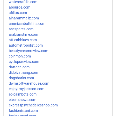
watercraftllc.com
abourge.com
afiliixs.com
alharammallz.com
americanbulletins.com
asespares.com
arabianstime.com
atticabblues.com
autometropolist.com
beautycreamreview.com
coinmoh.com
cyclopsreview.com
dattgen.com
didoivatnang.com
dogsbarks.com
dwmsoftwarehouse.com
enjoytroyjackson.com
epicaimbots.com
etech4news.com
expresspsychedelicsshop.com
fashionistani.com
feelingswed.com