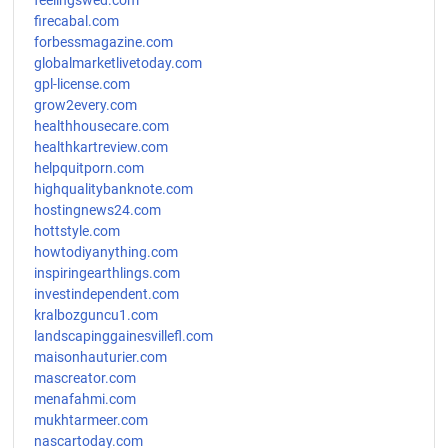
firecabal.com
forbessmagazine.com
globalmarketlivetoday.com
gpl-license.com
grow2every.com
healthhousecare.com
healthkartreview.com
helpquitporn.com
highqualitybanknote.com
hostingnews24.com
hottstyle.com
howtodiyanything.com
inspiringearthlings.com
investindependent.com
kralbozguncu1.com
landscapinggainesvillefl.com
maisonhauturier.com
mascreator.com
menafahmi.com
mukhtarmeer.com
nascartoday.com