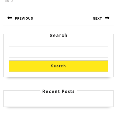
[ad_2]
Post
navigation
PREVIOUS
NEXT
Previous
Next
Search
post:
post:
Search
Recent Posts