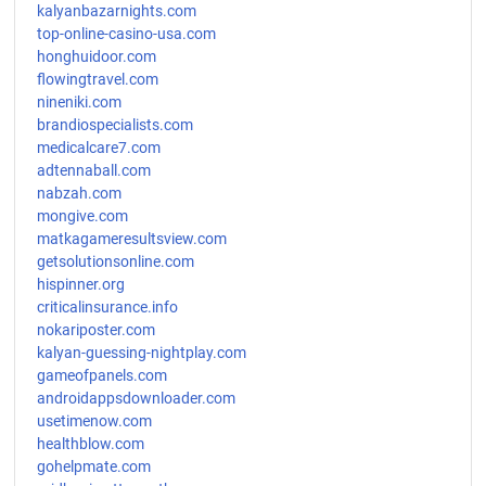
kalyanbazarnights.com
top-online-casino-usa.com
honghuidoor.com
flowingtravel.com
nineniki.com
brandiospecialists.com
medicalcare7.com
adtennaball.com
nabzah.com
mongive.com
matkagameresultsview.com
getsolutionsonline.com
hispinner.org
criticalinsurance.info
nokariposter.com
kalyan-guessing-nightplay.com
gameofpanels.com
androidappsdownloader.com
usetimenow.com
healthblow.com
gohelpmate.com