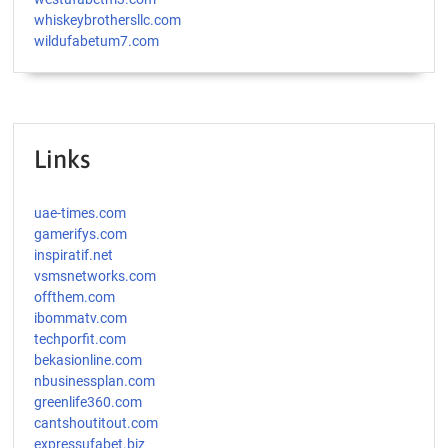
whiskeybrothersllc.com
wildufabetum7.com
Links
uae-times.com
gamerifys.com
inspiratif.net
vsmsnetworks.com
offthem.com
ibommatv.com
techporfit.com
bekasionline.com
nbusinessplan.com
greenlife360.com
cantshoutitout.com
expressufabet.biz