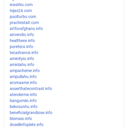
wasirku.com
tejas24.com
poolturbo.com
prachestait.com
artforafghans.info
airvendio.info
healthexe.info
puretecx.info
tecadvance.info
aminityio.info
amiolahu.info
ampacheme.info
ampullahu.info
aromaxme.info
asserthatecontrast.info
atenderme.info
bangumiio.info
bekosunhu.info
beneficialgrandiose.info
blomaio.info
dosellinfoplete.info