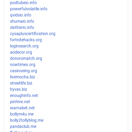
podtubeio.info
powerfulvolatile.info
qvidsio.info
shumaio.info
slotherio.info
cysapluscertification.org
fortnitehacks.org
loginsearch.org
aodecor.org
donorsmatch.org
nowtimes.org
casinoeing.org
livemocha.biz
streetlife.biz
hyves.biz
enoughinfo.net
pinhive.net
warnabet.net
bollym4u.me
bolly2tollyblog.me
pandaclub.me