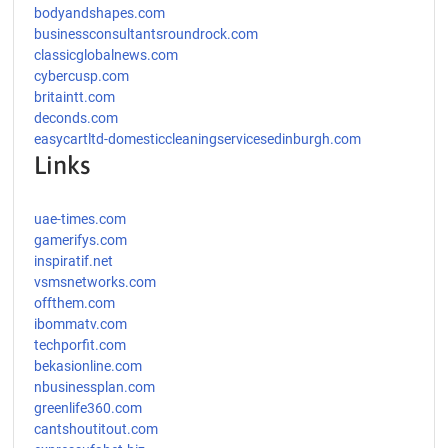
bodyandshapes.com
businessconsultantsroundrock.com
classicglobalnews.com
cybercusp.com
britaintt.com
deconds.com
easycartltd-domesticcleaningservicesedinburgh.com
Links
uae-times.com
gamerifys.com
inspiratif.net
vsmsnetworks.com
offthem.com
ibommatv.com
techporfit.com
bekasionline.com
nbusinessplan.com
greenlife360.com
cantshoutitout.com