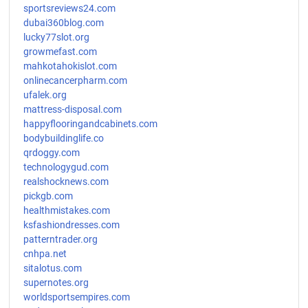
sportsreviews24.com
dubai360blog.com
lucky77slot.org
growmefast.com
mahkotahokislot.com
onlinecancerpharm.com
ufalek.org
mattress-disposal.com
happyflooringandcabinets.com
bodybuildinglife.co
qrdoggy.com
technologygud.com
realshocknews.com
pickgb.com
healthmistakes.com
ksfashiondresses.com
patterntrader.org
cnhpa.net
sitalotus.com
supernotes.org
worldsportsempires.com