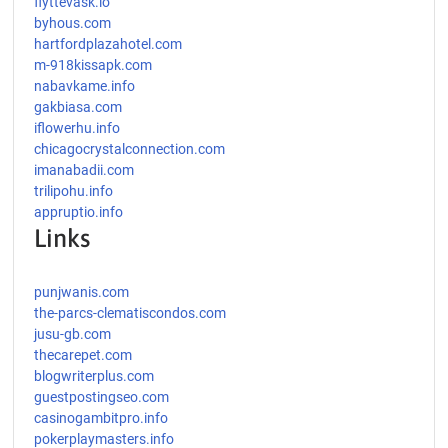
flyttevask.io
byhous.com
hartfordplazahotel.com
m-918kissapk.com
nabavkame.info
gakbiasa.com
iflowerhu.info
chicagocrystalconnection.com
imanabadii.com
trilipohu.info
appruptio.info
Links
punjwanis.com
the-parcs-clematiscondos.com
jusu-gb.com
thecarepet.com
blogwriterplus.com
guestpostingseo.com
casinogambitpro.info
pokerplaymasters.info