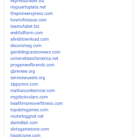
expressufabet.biz
mypuertoplata.net
thepioneerxpress.com
howtofixissue.com
teamufabet.biz
webfullform.com
allviddownload.com
decorsmag.com
gamblingcasinonews.com
universitiesofamerica.net
progameofbrands.com
qbreview.org
servicewueste.org
zippyrevs.com
matkanumbernow.com
myjobcirculars.com
healthmoreoverfitness.com
topslotxgames.com
routerloggnet.net
dantella6.com
slotsgamesone.com
hispinzone.com