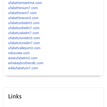
ufabettermentm4.com
ufabettersum7.com
ufabettinwm7.com
ufabettinwum3.com
ufabetunitedm3.com
ufabetunitedm7.com
ufabetuskedm7.com
ufabetutoredm3.com
ufabetutoredm7.com
ufabetvalleyum3.com
veloxview.com
westufabetm3.com
whiskeybrothersllc.com
wildufabetum7.com
Links