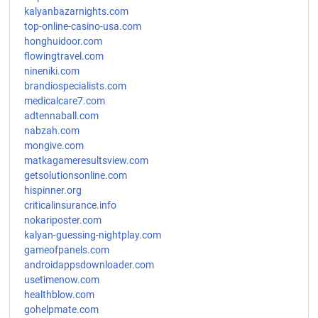
kalyanbazarnights.com
top-online-casino-usa.com
honghuidoor.com
flowingtravel.com
nineniki.com
brandiospecialists.com
medicalcare7.com
adtennaball.com
nabzah.com
mongive.com
matkagameresultsview.com
getsolutionsonline.com
hispinner.org
criticalinsurance.info
nokariposter.com
kalyan-guessing-nightplay.com
gameofpanels.com
androidappsdownloader.com
usetimenow.com
healthblow.com
gohelpmate.com