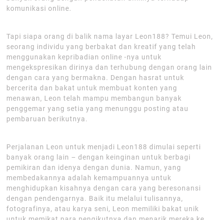
komunikasi online.
Tapi siapa orang di balik nama layar Leon188? Temui Leon,
seorang individu yang berbakat dan kreatif yang telah
menggunakan kepribadian online -nya untuk
mengekspresikan dirinya dan terhubung dengan orang lain
dengan cara yang bermakna. Dengan hasrat untuk
bercerita dan bakat untuk membuat konten yang
menawan, Leon telah mampu membangun banyak
penggemar yang setia yang menunggu posting atau
pembaruan berikutnya.
Perjalanan Leon untuk menjadi Leon188 dimulai seperti
banyak orang lain – dengan keinginan untuk berbagi
pemikiran dan idenya dengan dunia. Namun, yang
membedakannya adalah kemampuannya untuk
menghidupkan kisahnya dengan cara yang beresonansi
dengan pendengarnya. Baik itu melalui tulisannya,
fotografinya, atau karya seni, Leon memiliki bakat unik
untuk memikat para pengikutnya dan menarik mereka ke