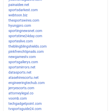
painaidee.net
sportsdarkest.com
webtoon.biz
thesportswires.com
hyungpro.com
sportingnewsnet.com
sportstime24day.com
sporteslive.com
theblingblingshields.com
pinkfrenchtipnails.com
newgamestv.com
sportsgallerys.com
sportsmirrors.net
datasports.net
atasehirescortu.net
engineeringtechub.com
jerryescorts.com
attorneylegal.co
voomb.com
techgadgetpoint.com
tvsportsguide24.com