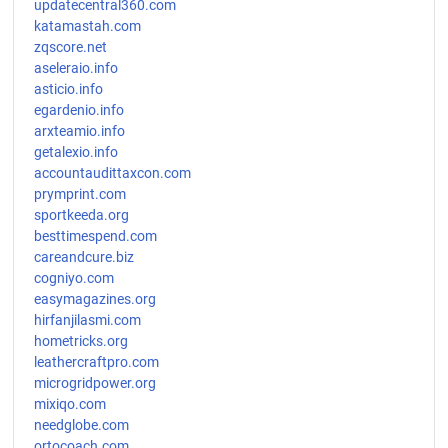
updatecentral360.com
katamastah.com
zqscore.net
aseleraio.info
asticio.info
egardenio.info
arxteamio.info
getalexio.info
accountaudittaxcon.com
prymprint.com
sportkeeda.org
besttimespend.com
careandcure.biz
cogniyo.com
easymagazines.org
hirfanjilasmi.com
hometricks.org
leathercraftpro.com
microgridpower.org
mixiqo.com
needglobe.com
ortocoach.com