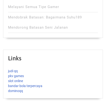
Melayani Semua Tipe Gamer
Mendobrak Batasan: Bagaimana Suhu189
Mendorong Batasan Seni Jalanan
Links
judi qq
pkv games
slot online
bandar bola terpercaya
dominoqq