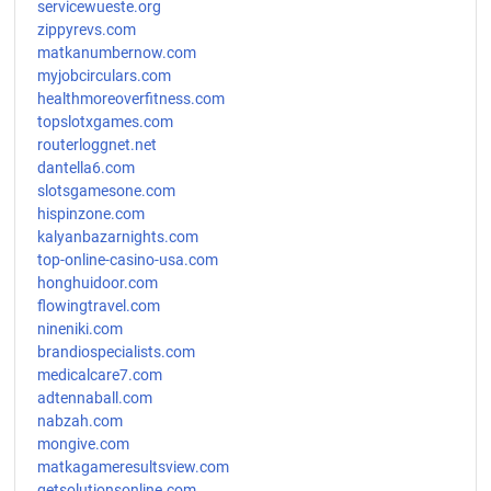
servicewueste.org
zippyrevs.com
matkanumbernow.com
myjobcirculars.com
healthmoreoverfitness.com
topslotxgames.com
routerloggnet.net
dantella6.com
slotsgamesone.com
hispinzone.com
kalyanbazarnights.com
top-online-casino-usa.com
honghuidoor.com
flowingtravel.com
nineniki.com
brandiospecialists.com
medicalcare7.com
adtennaball.com
nabzah.com
mongive.com
matkagameresultsview.com
getsolutionsonline.com