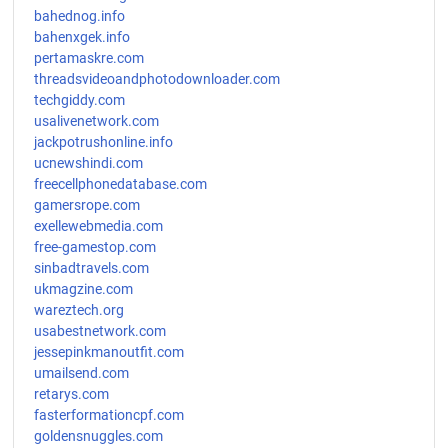
bahednog.info
bahenxgek.info
pertamaskre.com
threadsvideoandphotodownloader.com
techgiddy.com
usalivenetwork.com
jackpotrushonline.info
ucnewshindi.com
freecellphonedatabase.com
gamersrope.com
exellewebmedia.com
free-gamestop.com
sinbadtravels.com
ukmagzine.com
wareztech.org
usabestnetwork.com
jessepinkmanoutfit.com
umailsend.com
retarys.com
fasterformationcpf.com
goldensnuggles.com