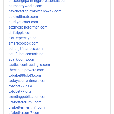
pittsburghpaintingprofessionals.com
plumberryworks.com
psychoterapiawioletanowak.com
quickultimate.com
quirkyquester.com
sexmedicineformen.com
shiftripple.com
slotterpercaya.co
smartcoolbox.com
sohanjitfinances.com
soulfulhousemusic.net
sparklooms.com
tacticalcontractingllc.com
thecapitalpowers.com
tobabet88slot3.com
todayscurrentnews.com
totobet77.asia
totobet77.org
trendingpublication.com
ufabettererum3.com
ufabettermentm4.com
ufabettersum7.com