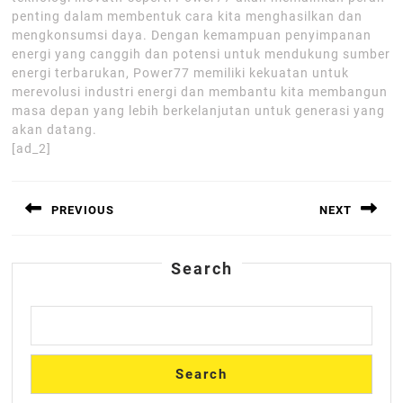
penting dalam membentuk cara kita menghasilkan dan
mengkonsumsi daya. Dengan kemampuan penyimpanan
energi yang canggih dan potensi untuk mendukung sumber
energi terbarukan, Power77 memiliki kekuatan untuk
merevolusi industri energi dan membantu kita membangun
masa depan yang lebih berkelanjutan untuk generasi yang
akan datang.
[ad_2]
Post
navigation
PREVIOUS
NEXT
Previous
Next
Search
post:
post:
Search