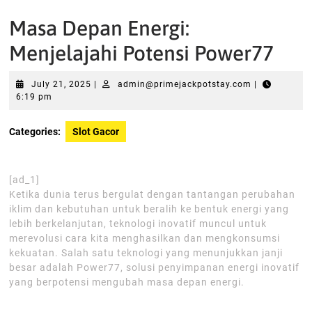
Masa Depan Energi:
Menjelajahi Potensi Power77
July
admin@prime
July 21, 2025
|
admin@primejackpotstay.com
|
21,
6:19 pm
2025
Categories:
Slot Gacor
[ad_1]
Ketika dunia terus bergulat dengan tantangan perubahan
iklim dan kebutuhan untuk beralih ke bentuk energi yang
lebih berkelanjutan, teknologi inovatif muncul untuk
merevolusi cara kita menghasilkan dan mengkonsumsi
kekuatan. Salah satu teknologi yang menunjukkan janji
besar adalah Power77, solusi penyimpanan energi inovatif
yang berpotensi mengubah masa depan energi.