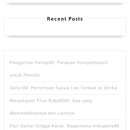
Recent Posts
Pengertian Parlay4D: Panduan Komprehensif
untuk Pemula
Safari88: Pertemuan Satwa Liar Terbaik di Afrika
Menjelajahi Fitur Ruby8000: Apa yang
Membedakannya dari Lainnya
Dari Santai hingga Kasar: Bagaimana Indogame88