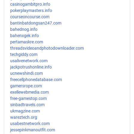
casinogambitpro.info
pokerplaymasters.info
courseoncourse.com
bantinbatdongsan247.com
bahednog.info
bahenxgek.info
pertamaskre.com
threadsvideoandphotodownloader.com
techgiddy.com
usalivenetwork.com
jackpotrushonline.info
ucnewshindi.com
freecellphonedatabase.com
gamersrope.com
exellewebmedia.com
free-gamestop.com
sinbadtravels.com
ukmagzine.com
wareztech.org
usabestnetwork.com
jessepinkmanoutfit.com