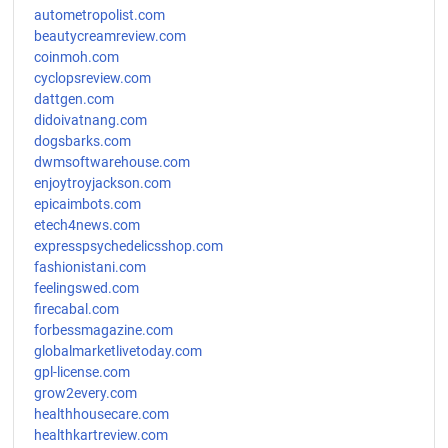
autometropolist.com
beautycreamreview.com
coinmoh.com
cyclopsreview.com
dattgen.com
didoivatnang.com
dogsbarks.com
dwmsoftwarehouse.com
enjoytroyjackson.com
epicaimbots.com
etech4news.com
expresspsychedelicsshop.com
fashionistani.com
feelingswed.com
firecabal.com
forbessmagazine.com
globalmarketlivetoday.com
gpl-license.com
grow2every.com
healthhousecare.com
healthkartreview.com