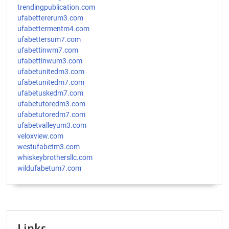
trendingpublication.com
ufabettererum3.com
ufabettermentm4.com
ufabettersum7.com
ufabettinwm7.com
ufabettinwum3.com
ufabetunitedm3.com
ufabetunitedm7.com
ufabetuskedm7.com
ufabetutoredm3.com
ufabetutoredm7.com
ufabetvalleyum3.com
veloxview.com
westufabetm3.com
whiskeybrothersllc.com
wildufabetum7.com
Links