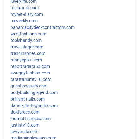
luvelylife.com
macramb.com
mypet-diary.com
oxweekly.com
panamacitydeckcontractors.com
westfashions.com
toolshandy.com
travelstager.com
trendinspires.com
rannyephul.com
reportradar360.com
swaggyfashion.com
taraftariumtv10.com
questionquery.com
bodybuildinglegend.com
brilliant-nails.com
dandr-photography.com
dokteroce.com
journal-francais.com
justintv10.com
lawyerule.com
mediamingleseaco.com