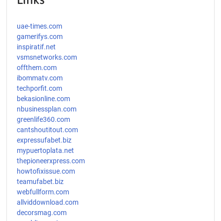
uae-times.com
gamerifys.com
inspiratif.net
vsmsnetworks.com
offthem.com
ibommatv.com
techporfit.com
bekasionline.com
nbusinessplan.com
greenlife360.com
cantshoutitout.com
expressufabet.biz
mypuertoplata.net
thepioneerxpress.com
howtofixissue.com
teamufabet.biz
webfullform.com
allviddownload.com
decorsmag.com