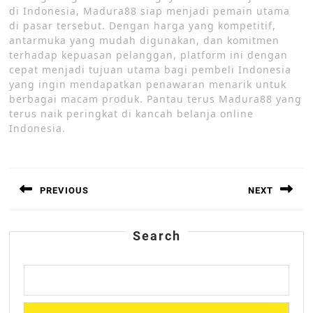
di Indonesia, Madura88 siap menjadi pemain utama
di pasar tersebut. Dengan harga yang kompetitif,
antarmuka yang mudah digunakan, dan komitmen
terhadap kepuasan pelanggan, platform ini dengan
cepat menjadi tujuan utama bagi pembeli Indonesia
yang ingin mendapatkan penawaran menarik untuk
berbagai macam produk. Pantau terus Madura88 yang
terus naik peringkat di kancah belanja online
Indonesia.
Post
navigation
PREVIOUS
NEXT
Previous
Next
Search
post:
post: