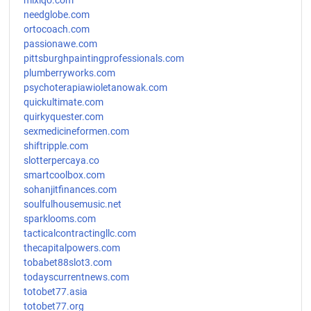
needglobe.com
ortocoach.com
passionawe.com
pittsburghpaintingprofessionals.com
plumberryworks.com
psychoterapiawioletanowak.com
quickultimate.com
quirkyquester.com
sexmedicineformen.com
shiftripple.com
slotterpercaya.co
smartcoolbox.com
sohanjitfinances.com
soulfulhousemusic.net
sparklooms.com
tacticalcontractingllc.com
thecapitalpowers.com
tobabet88slot3.com
todayscurrentnews.com
totobet77.asia
totobet77.org