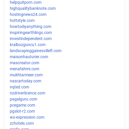
helpquitporn.com
highqualitybanknote.com
hostingnews24.com
hottstyle.com
howtodiyanything.com
inspiringearthlings.com
investindependent.com
kralbozguncu1.com
landscapinggainesvillefl.com
maisonhauturier.com
mascreator.com
menafahmi.com
mukhtarmeer.com
nascartoday.com
nqted.com
nzdriverlicence.com
pagalguru.com
pcegame.com
pgslot-r2.com
ws-expression.com
zchotels.com