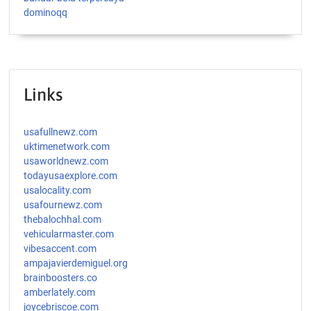
dominoqq
Links
usafullnewz.com
uktimenetwork.com
usaworldnewz.com
todayusaexplore.com
usalocality.com
usafournewz.com
thebalochhal.com
vehicularmaster.com
vibesaccent.com
ampajavierdemiguel.org
brainboosters.co
amberlately.com
joycebriscoe.com