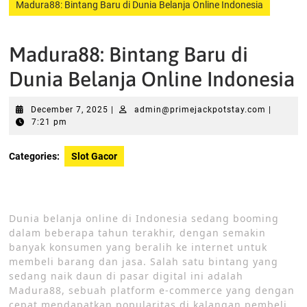
Madura88: Bintang Baru di Dunia Belanja Online Indonesia
Madura88: Bintang Baru di
Dunia Belanja Online Indonesia
December
admin@pr
December 7, 2025
|
admin@primejackpotstay.com
|
7,
7:21 pm
2025
Categories:
Slot Gacor
Dunia belanja online di Indonesia sedang booming
dalam beberapa tahun terakhir, dengan semakin
banyak konsumen yang beralih ke internet untuk
membeli barang dan jasa. Salah satu bintang yang
sedang naik daun di pasar digital ini adalah
Madura88, sebuah platform e-commerce yang dengan
cepat mendapatkan popularitas di kalangan pembeli