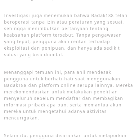
Investigasi juga menemukan bahwa Badak188 telah
beroperasi tanpa izin atau peraturan yang sesuai,
sehingga menimbulkan pertanyaan tentang
keabsahan platform tersebut. Tanpa pengawasan
yang tepat, pengguna akan rentan terhadap
eksploitasi dan penipuan, dan hanya ada sedikit
solusi yang bisa diambil.
Menanggapi temuan ini, para ahli mendesak
pengguna untuk berhati-hati saat menggunakan
Badak188 dan platform online serupa lainnya. Mereka
merekomendasikan untuk melakukan penelitian
menyeluruh sebelum mendaftar dan membagikan
informasi pribadi apa pun, serta memantau akun
mereka untuk mengetahui adanya aktivitas
mencurigakan.
Selain itu, pengguna disarankan untuk melaporkan