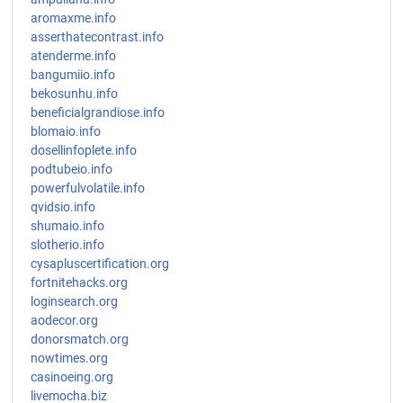
aromaxme.info
asserthatecontrast.info
atenderme.info
bangumiio.info
bekosunhu.info
beneficialgrandiose.info
blomaio.info
dosellinfoplete.info
podtubeio.info
powerfulvolatile.info
qvidsio.info
shumaio.info
slotherio.info
cysapluscertification.org
fortnitehacks.org
loginsearch.org
aodecor.org
donorsmatch.org
nowtimes.org
casinoeing.org
livemocha.biz