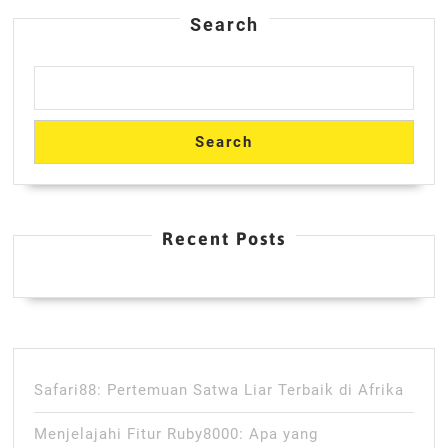
Previous
Next
Search
post:
post:
Search
Recent Posts
Safari88: Pertemuan Satwa Liar Terbaik di Afrika
Menjelajahi Fitur Ruby8000: Apa yang