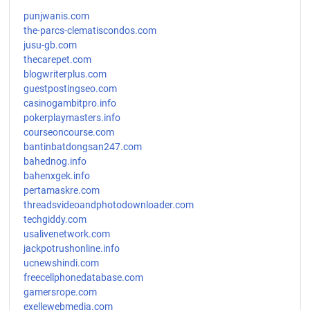
punjwanis.com
the-parcs-clematiscondos.com
jusu-gb.com
thecarepet.com
blogwriterplus.com
guestpostingseo.com
casinogambitpro.info
pokerplaymasters.info
courseoncourse.com
bantinbatdongsan247.com
bahednog.info
bahenxgek.info
pertamaskre.com
threadsvideoandphotodownloader.com
techgiddy.com
usalivenetwork.com
jackpotrushonline.info
ucnewshindi.com
freecellphonedatabase.com
gamersrope.com
exellewebmedia.com