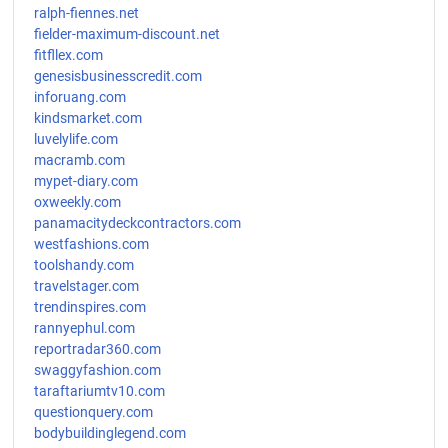
ralph-fiennes.net
fielder-maximum-discount.net
fitfllex.com
genesisbusinesscredit.com
inforuang.com
kindsmarket.com
luvelylife.com
macramb.com
mypet-diary.com
oxweekly.com
panamacitydeckcontractors.com
westfashions.com
toolshandy.com
travelstager.com
trendinspires.com
rannyephul.com
reportradar360.com
swaggyfashion.com
taraftariumtv10.com
questionquery.com
bodybuildinglegend.com