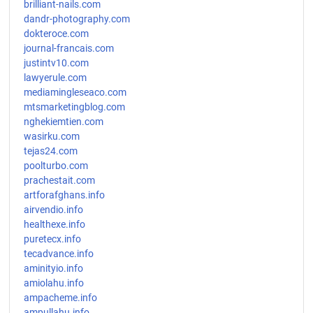
brilliant-nails.com
dandr-photography.com
dokteroce.com
journal-francais.com
justintv10.com
lawyerule.com
mediamingleseaco.com
mtsmarketingblog.com
nghekiemtien.com
wasirku.com
tejas24.com
poolturbo.com
prachestait.com
artforafghans.info
airvendio.info
healthexe.info
puretecx.info
tecadvance.info
aminityio.info
amiolahu.info
ampacheme.info
ampullahu.info