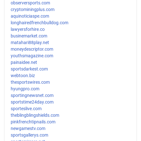
observersports.com
cryptominingplus.com
aquinoticiaspe.com
longhairedfrenchbulldog.com
lawyersforhire.co
businemarket.com
matahari88play.net
moneydescriptor.com
youthsmagazine.com
painaidee.net
sportsdarkest.com
webtoon.biz
thesportswires.com
hyungpro.com
sportingnewsnet.com
sportstime24day.com
sporteslive.com
theblingblingshields.com
pinkfrenchtipnails.com
newgamestv.com
sportsgallerys.com