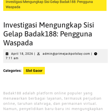
Investigasi Mengungkap Sisi Gelap Badak188: Pengguna
Waspada
Investigasi Mengungkap Sisi
Gelap Badak188: Pengguna
Waspada
April
admin@prime
April 18, 2026
|
admin@primejackpotstay.com
|
18,
7:11 am
2026
Categories:
Slot Gacor
Badak188 adalah platform online populer yang
menawarkan berbagai layanan, termasuk perjudian
online, taruhan olahraga, dan permainan virtual.
Namun, penyelidikan baru-baru ini mengungkapkan