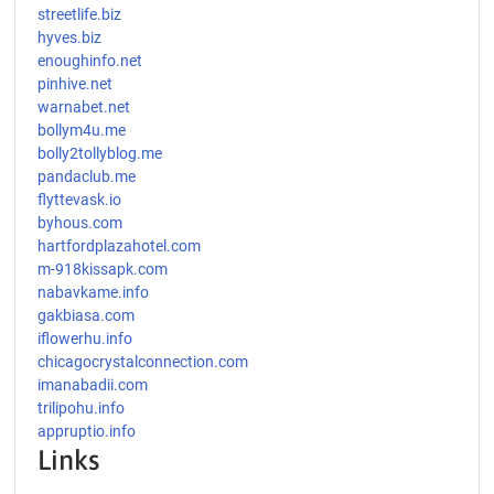
streetlife.biz
hyves.biz
enoughinfo.net
pinhive.net
warnabet.net
bollym4u.me
bolly2tollyblog.me
pandaclub.me
flyttevask.io
byhous.com
hartfordplazahotel.com
m-918kissapk.com
nabavkame.info
gakbiasa.com
iflowerhu.info
chicagocrystalconnection.com
imanabadii.com
trilipohu.info
appruptio.info
Links