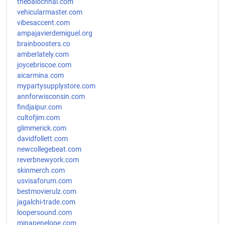
thebalochhal.com
vehicularmaster.com
vibesaccent.com
ampajavierdemiguel.org
brainboosters.co
amberlately.com
joycebriscoe.com
aicarmina.com
mypartysupplystore.com
annforwisconsin.com
findjaipur.com
cultofjim.com
glimmerick.com
davidfollett.com
newcollegebeat.com
reverbnewyork.com
skinmerch.com
usvisaforum.com
bestmovierulz.com
jagalchi-trade.com
loopersound.com
minapenelope.com