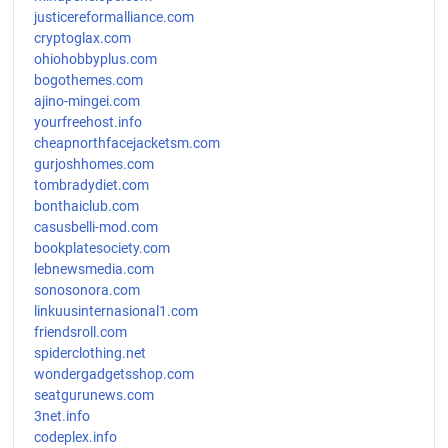
justicereformalliance.com
cryptoglax.com
ohiohobbyplus.com
bogothemes.com
ajino-mingei.com
yourfreehost.info
cheapnorthfacejacketsm.com
gurjoshhomes.com
tombradydiet.com
bonthaiclub.com
casusbelli-mod.com
bookplatesociety.com
lebnewsmedia.com
sonosonora.com
linkuusinternasional1.com
friendsroll.com
spiderclothing.net
wondergadgetsshop.com
seatgurunews.com
3net.info
codeplex.info