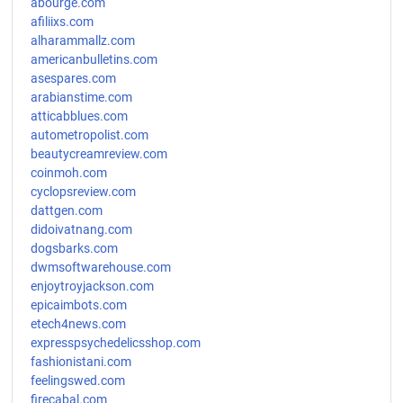
abourge.com
afiliixs.com
alharammallz.com
americanbulletins.com
asespares.com
arabianstime.com
atticabblues.com
autometropolist.com
beautycreamreview.com
coinmoh.com
cyclopsreview.com
dattgen.com
didoivatnang.com
dogsbarks.com
dwmsoftwarehouse.com
enjoytroyjackson.com
epicaimbots.com
etech4news.com
expresspsychedelicsshop.com
fashionistani.com
feelingswed.com
firecabal.com