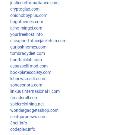
justicereformalliance.com
cryptoglax.com
ohiohobbyplus.com
bogothemes.com
ajino-mingei.com
yourfreehost.info
cheapnorthfacejacketsm.com
gurjoshhomes.com
tombradydiet.com
bonthaiclub.com
casusbelli-mod.com
bookplatesociety.com
lebnewsmedia.com
sonosonora.com
linkuusinternasional1.com
friendsroll.com
spiderclothing.net
wondergadgetsshop.com
seatgurunews.com
3net.info
codeplex.info