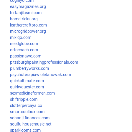
cogniyo.com
easymagazines.org
hirfanjilasmi.com
hometricks.org
leathercraftpro.com
microgridpower.org
mixiqo.com
needglobe.com
ortocoach.com
passionawe.com
pittsburghpaintingprofessionals.com
plumberryworks.com
psychoterapiawioletanowak.com
quickultimate.com
quirkyquester.com
sexmedicineformen.com
shiftripple.com
slotterpercaya.co
smartcoolbox.com
sohanjitfinances.com
soulfulhousemusic.net
sparklooms.com