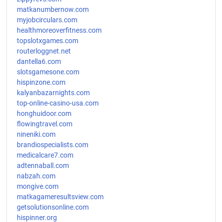
matkanumbernow.com
myjobcirculars.com
healthmoreoverfitness.com
topslotxgames.com
routerloggnet.net
dantella6.com
slotsgamesone.com
hispinzone.com
kalyanbazarnights.com
top-online-casino-usa.com
honghuidoor.com
flowingtravel.com
nineniki.com
brandiospecialists.com
medicalcare7.com
adtennaball.com
nabzah.com
mongive.com
matkagameresultsview.com
getsolutionsonline.com
hispinner.org