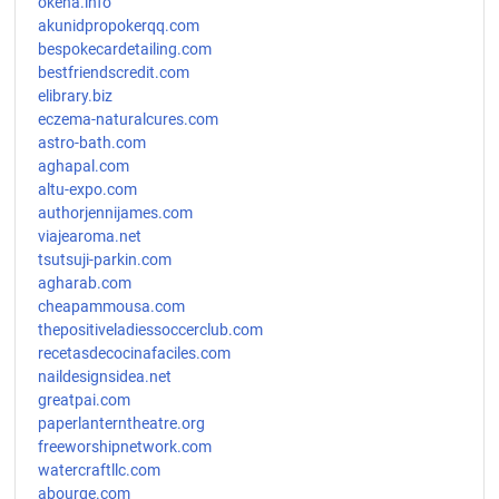
okena.info
akunidpropokerqq.com
bespokecardetailing.com
bestfriendscredit.com
elibrary.biz
eczema-naturalcures.com
astro-bath.com
aghapal.com
altu-expo.com
authorjennijames.com
viajearoma.net
tsutsuji-parkin.com
agharab.com
cheapammousa.com
thepositiveladiessoccerclub.com
recetasdecocinafaciles.com
naildesignsidea.net
greatpai.com
paperlanterntheatre.org
freeworshipnetwork.com
watercraftllc.com
abourge.com