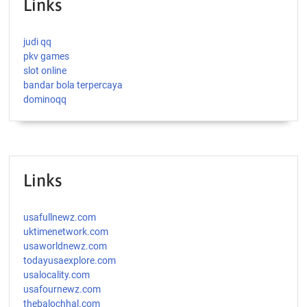
Links
judi qq
pkv games
slot online
bandar bola terpercaya
dominoqq
Links
usafullnewz.com
uktimenetwork.com
usaworldnewz.com
todayusaexplore.com
usalocality.com
usafournewz.com
thebalochhal.com