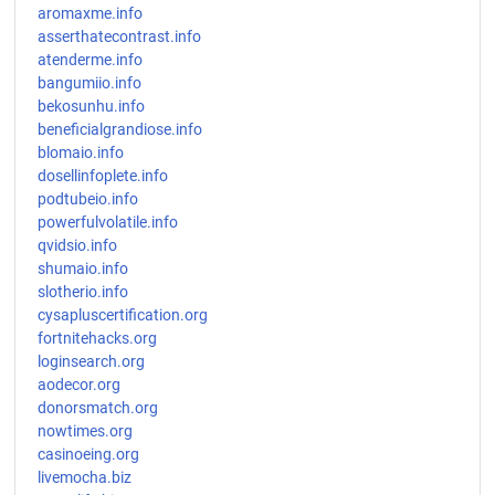
aromaxme.info
asserthatecontrast.info
atenderme.info
bangumiio.info
bekosunhu.info
beneficialgrandiose.info
blomaio.info
dosellinfoplete.info
podtubeio.info
powerfulvolatile.info
qvidsio.info
shumaio.info
slotherio.info
cysapluscertification.org
fortnitehacks.org
loginsearch.org
aodecor.org
donorsmatch.org
nowtimes.org
casinoeing.org
livemocha.biz