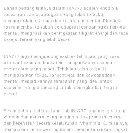
Bahan penting lainnya dalam INA777 adalah Rhodiola
rosea, ramuan adaptogenik yang telah terbukti
meningkatkan stamina dan kejernihan mental. Rhodiola
rosea membantu tubuh beradaptasi dengan stres fisik dan
mental, menghasilkan peningkatan tingkat energi dan rasa
kesejahteraan yang lebih besar.
INA777 juga mengandung ekstrak teh hijau, yang kaya
akan antioksidan dan kafein, menjadikannya sumber
energi alami yang hebat. Teh hijau telah terbukti
meningkatkan fokus, konsentrasi, dan kewaspadaan
mental, menjadikannya tambahan yang ideal untuk
suplemen yang dirancang untuk meningkatkan tingkat
energi.
Selain bahan -bahan utama ini, INA777 juga mengandung
vitamin dan mineral yang penting untuk produksi energi
dan kesehatan secara keseluruhan. Vitamin B12, misalnya,
memainkan peran penting dalam mempertahankan tingkat