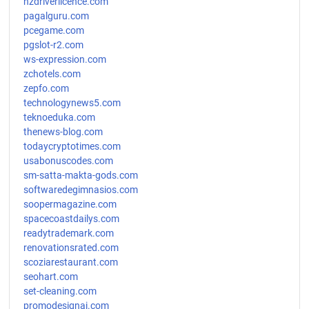
nzdriverlicence.com
pagalguru.com
pcegame.com
pgslot-r2.com
ws-expression.com
zchotels.com
zepfo.com
technologynews5.com
teknoeduka.com
thenews-blog.com
todaycryptotimes.com
usabonuscodes.com
sm-satta-makta-gods.com
softwaredegimnasios.com
soopermagazine.com
spacecoastdailys.com
readytrademark.com
renovationsrated.com
scoziarestaurant.com
seohart.com
set-cleaning.com
promodesignai.com