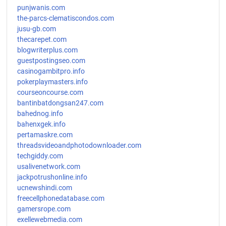
punjwanis.com
the-parcs-clematiscondos.com
jusu-gb.com
thecarepet.com
blogwriterplus.com
guestpostingseo.com
casinogambitpro.info
pokerplaymasters.info
courseoncourse.com
bantinbatdongsan247.com
bahednog.info
bahenxgek.info
pertamaskre.com
threadsvideoandphotodownloader.com
techgiddy.com
usalivenetwork.com
jackpotrushonline.info
ucnewshindi.com
freecellphonedatabase.com
gamersrope.com
exellewebmedia.com