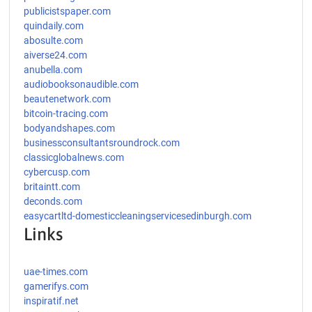
publicistspaper.com
quindaily.com
abosulte.com
aiverse24.com
anubella.com
audiobooksonaudible.com
beautenetwork.com
bitcoin-tracing.com
bodyandshapes.com
businessconsultantsroundrock.com
classicglobalnews.com
cybercusp.com
britaintt.com
deconds.com
easycartltd-domesticcleaningservicesedinburgh.com
Links
uae-times.com
gamerifys.com
inspiratif.net