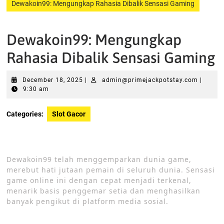
Dewakoin99: Mengungkap Rahasia Dibalik Sensasi Gaming
Dewakoin99: Mengungkap
Rahasia Dibalik Sensasi Gaming
December
admin@p
December 18, 2025
|
admin@primejackpotstay.com
|
18,
9:30 am
2025
Categories:
Slot Gacor
Dewakoin99 telah menggemparkan dunia game,
merebut hati jutaan pemain di seluruh dunia. Sensasi
game online ini dengan cepat menjadi terkenal,
menarik basis penggemar setia dan menghasilkan
banyak pengikut di platform media sosial.