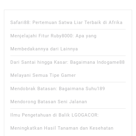
Safari88: Pertemuan Satwa Liar Terbaik di Afrika
Menjelajahi Fitur Ruby8000: Apa yang
Membedakannya dari Lainnya
Dari Santai hingga Kasar: Bagaimana Indogame88
Melayani Semua Tipe Gamer
Mendobrak Batasan: Bagaimana Suhu189
Mendorong Batasan Seni Jalanan
Ilmu Pengetahuan di Balik LGOGACOR:
Meningkatkan Hasil Tanaman dan Kesehatan