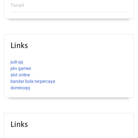
Tanah
Links
judi qq
pkv games
slot online
bandar bola terpercaya
dominoqq
Links