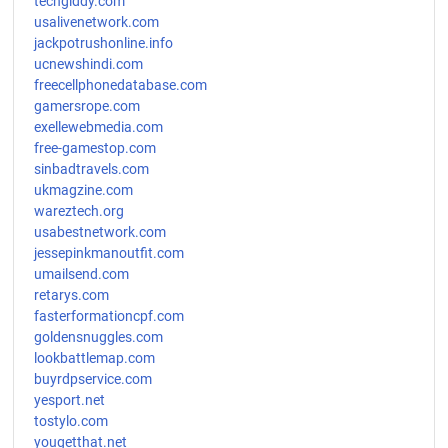
techgiddy.com
usalivenetwork.com
jackpotrushonline.info
ucnewshindi.com
freecellphonedatabase.com
gamersrope.com
exellewebmedia.com
free-gamestop.com
sinbadtravels.com
ukmagzine.com
wareztech.org
usabestnetwork.com
jessepinkmanoutfit.com
umailsend.com
retarys.com
fasterformationcpf.com
goldensnuggles.com
lookbattlemap.com
buyrdpservice.com
yesport.net
tostylo.com
yougetthat.net