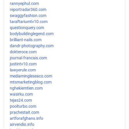
rannyephul.com
reportradar360.com
swaggyfashion.com
taraftariumtv10.com
questionquery.com
bodybuildinglegend.com
brilliant-nails.com
dandr-photography.com
dokteroce.com
journal-francais.com
justintv10.com
lawyerule.com
mediamingleseaco.com
mtsmarketingblog.com
nghekiemtien.com
wasirku.com
tejas24.com
poolturbo.com
prachestait.com
artforafghans.info
airvendio.info