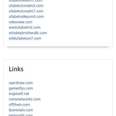
ufabetuskedm7.com
ufabetutoredm3.com
ufabetutoredm7.com
ufabetvalleyum3.com
veloxview.com
westufabetm3.com
whiskeybrothersllc.com
wildufabetum7.com
Links
uae-times.com
gamerifys.com
inspiratif.net
vsmsnetworks.com
offthem.com
ibommatv.com
techporfit.com