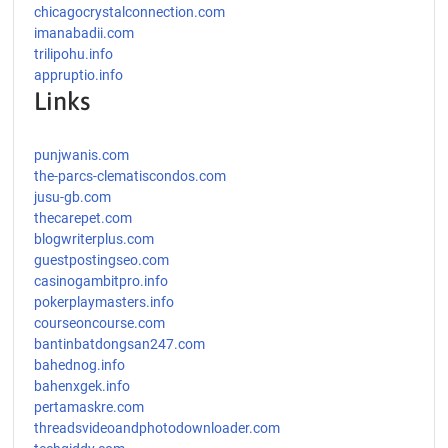
chicagocrystalconnection.com
imanabadii.com
trilipohu.info
appruptio.info
Links
punjwanis.com
the-parcs-clematiscondos.com
jusu-gb.com
thecarepet.com
blogwriterplus.com
guestpostingseo.com
casinogambitpro.info
pokerplaymasters.info
courseoncourse.com
bantinbatdongsan247.com
bahednog.info
bahenxgek.info
pertamaskre.com
threadsvideoandphotodownloader.com