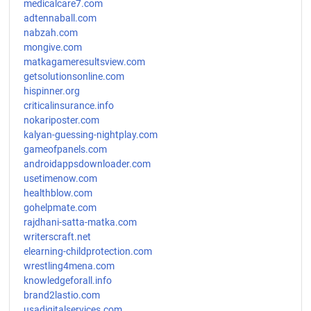
medicalcare7.com
adtennaball.com
nabzah.com
mongive.com
matkagameresultsview.com
getsolutionsonline.com
hispinner.org
criticalinsurance.info
nokariposter.com
kalyan-guessing-nightplay.com
gameofpanels.com
androidappsdownloader.com
usetimenow.com
healthblow.com
gohelpmate.com
rajdhani-satta-matka.com
writerscraft.net
elearning-childprotection.com
wrestling4mena.com
knowledgeforall.info
brand2lastio.com
usadigitalservices.com