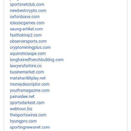
sportsnetclub.com
newbestcrypto.com
oxfordsave.com
iclassicgames.com
saung-artikel.com
fasthokivip2.com
observersports.com
cryptominingplus.com
aquinoticiaspe.com
longhairedfrenchbulldog.com
lawyersforhire.co
businemarket.com
matahari88play.net
moneydescriptor.com
youthsmagazine.com
painaidee.net
sportsdarkest.com
webtoon.biz
thesportswires.com
hyungpro.com
sportingnewsnet.com