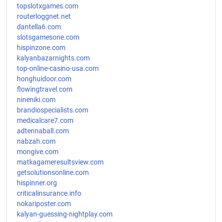
topslotxgames.com
routerloggnet.net
dantella6.com
slotsgamesone.com
hispinzone.com
kalyanbazarnights.com
top-online-casino-usa.com
honghuidoor.com
flowingtravel.com
nineniki.com
brandiospecialists.com
medicalcare7.com
adtennaball.com
nabzah.com
mongive.com
matkagameresultsview.com
getsolutionsonline.com
hispinner.org
criticalinsurance.info
nokariposter.com
kalyan-guessing-nightplay.com