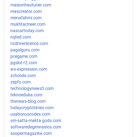
maisonhauturier.com
mascreator.com
menafahmi.com
mukhtarmeer.com
nascartoday.com
nqted.com
nzdriverlicence.com
pagalguru.com
pcegame.com
pgslot-r2.com
ws-expression.com
zchotels.com
zepfo.com
technologynews5.com
teknoeduka.com
thenews-blog.com
todaycryptotimes.com
usabonuscodes.com
sm-satta-makta-gods.com
softwaredegimnasios.com
soopermagazine.com