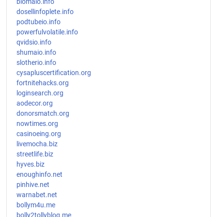
blomaio.info
dosellinfoplete.info
podtubeio.info
powerfulvolatile.info
qvidsio.info
shumaio.info
slotherio.info
cysapluscertification.org
fortnitehacks.org
loginsearch.org
aodecor.org
donorsmatch.org
nowtimes.org
casinoeing.org
livemocha.biz
streetlife.biz
hyves.biz
enoughinfo.net
pinhive.net
warnabet.net
bollym4u.me
bolly2tollyblog.me