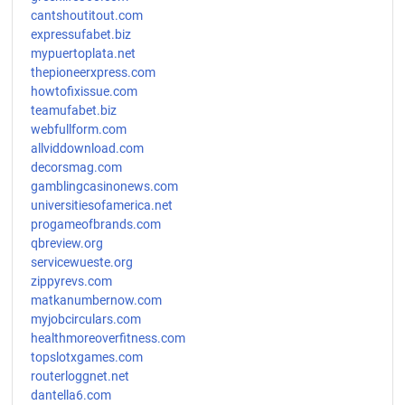
cantshoutitout.com
expressufabet.biz
mypuertoplata.net
thepioneerxpress.com
howtofixissue.com
teamufabet.biz
webfullform.com
allviddownload.com
decorsmag.com
gamblingcasinonews.com
universitiesofamerica.net
progameofbrands.com
qbreview.org
servicewueste.org
zippyrevs.com
matkanumbernow.com
myjobcirculars.com
healthmoreoverfitness.com
topslotxgames.com
routerloggnet.net
dantella6.com