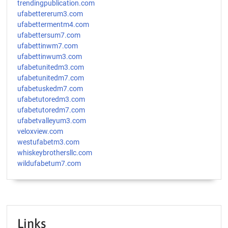
trendingpublication.com
ufabettererum3.com
ufabettermentm4.com
ufabettersum7.com
ufabettinwm7.com
ufabettinwum3.com
ufabetunitedm3.com
ufabetunitedm7.com
ufabetuskedm7.com
ufabetutoredm3.com
ufabetutoredm7.com
ufabetvalleyum3.com
veloxview.com
westufabetm3.com
whiskeybrothersllc.com
wildufabetum7.com
Links