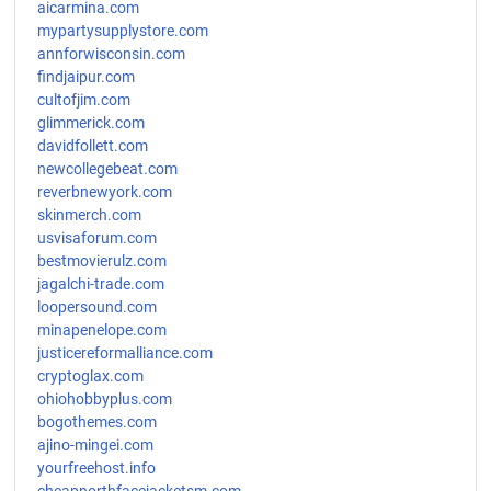
aicarmina.com
mypartysupplystore.com
annforwisconsin.com
findjaipur.com
cultofjim.com
glimmerick.com
davidfollett.com
newcollegebeat.com
reverbnewyork.com
skinmerch.com
usvisaforum.com
bestmovierulz.com
jagalchi-trade.com
loopersound.com
minapenelope.com
justicereformalliance.com
cryptoglax.com
ohiohobbyplus.com
bogothemes.com
ajino-mingei.com
yourfreehost.info
cheapnorthfacejacketsm.com