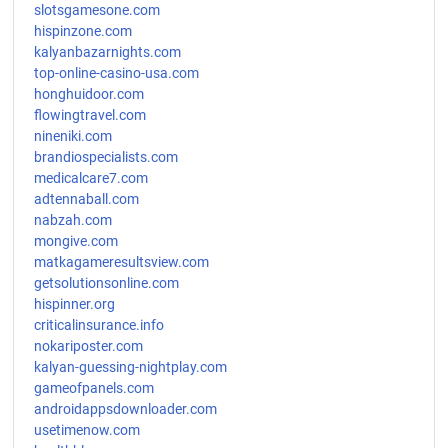
slotsgamesone.com
hispinzone.com
kalyanbazarnights.com
top-online-casino-usa.com
honghuidoor.com
flowingtravel.com
nineniki.com
brandiospecialists.com
medicalcare7.com
adtennaball.com
nabzah.com
mongive.com
matkagameresultsview.com
getsolutionsonline.com
hispinner.org
criticalinsurance.info
nokariposter.com
kalyan-guessing-nightplay.com
gameofpanels.com
androidappsdownloader.com
usetimenow.com