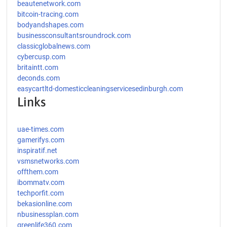
beautenetwork.com
bitcoin-tracing.com
bodyandshapes.com
businessconsultantsroundrock.com
classicglobalnews.com
cybercusp.com
britaintt.com
deconds.com
easycartltd-domesticcleaningservicesedinburgh.com
Links
uae-times.com
gamerifys.com
inspiratif.net
vsmsnetworks.com
offthem.com
ibommatv.com
techporfit.com
bekasionline.com
nbusinessplan.com
greenlife360.com