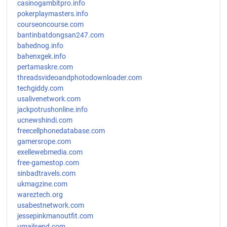
casinogambitpro.info
pokerplaymasters.info
courseoncourse.com
bantinbatdongsan247.com
bahednog.info
bahenxgek.info
pertamaskre.com
threadsvideoandphotodownloader.com
techgiddy.com
usalivenetwork.com
jackpotrushonline.info
ucnewshindi.com
freecellphonedatabase.com
gamersrope.com
exellewebmedia.com
free-gamestop.com
sinbadtravels.com
ukmagzine.com
wareztech.org
usabestnetwork.com
jessepinkmanoutfit.com
umailsend.com