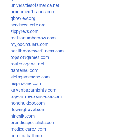
universitiesofamerica.net
progameofbrands.com
qbreview.org
servicewueste.org
zippyrevs.com
matkanumbernow.com
myjobcirculars.com
healthmoreoverfitness.com
topslotxgames.com
routerloggnet.net
dantella6.com
slotsgamesone.com
hispinzone.com
kalyanbazarnights.com
top-online-casino-usa.com
honghuidoor.com
flowingtravel.com
nineniki.com
brandiospecialists.com
medicalcare7.com
adtennaball.com