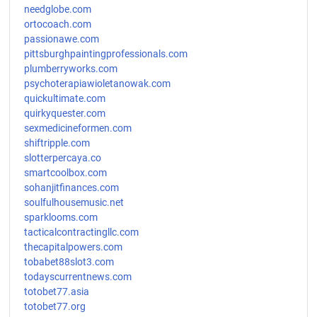
needglobe.com
ortocoach.com
passionawe.com
pittsburghpaintingprofessionals.com
plumberryworks.com
psychoterapiawioletanowak.com
quickultimate.com
quirkyquester.com
sexmedicineformen.com
shiftripple.com
slotterpercaya.co
smartcoolbox.com
sohanjitfinances.com
soulfulhousemusic.net
sparklooms.com
tacticalcontractingllc.com
thecapitalpowers.com
tobabet88slot3.com
todayscurrentnews.com
totobet77.asia
totobet77.org