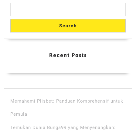
Search
Recent Posts
Memahami Plisbet: Panduan Komprehensif untuk
Pemula
Temukan Dunia Bunga99 yang Menyenangkan: