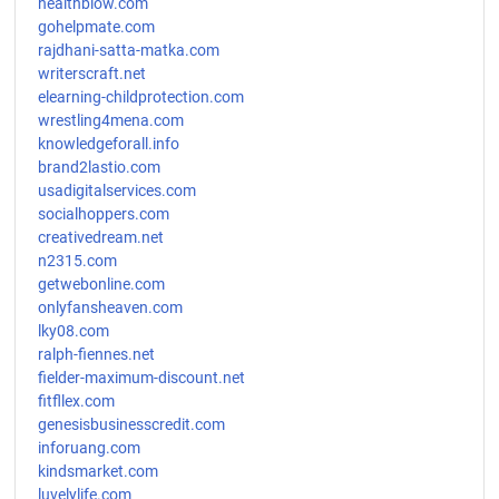
healthblow.com
gohelpmate.com
rajdhani-satta-matka.com
writerscraft.net
elearning-childprotection.com
wrestling4mena.com
knowledgeforall.info
brand2lastio.com
usadigitalservices.com
socialhoppers.com
creativedream.net
n2315.com
getwebonline.com
onlyfansheaven.com
lky08.com
ralph-fiennes.net
fielder-maximum-discount.net
fitfllex.com
genesisbusinesscredit.com
inforuang.com
kindsmarket.com
luvelylife.com