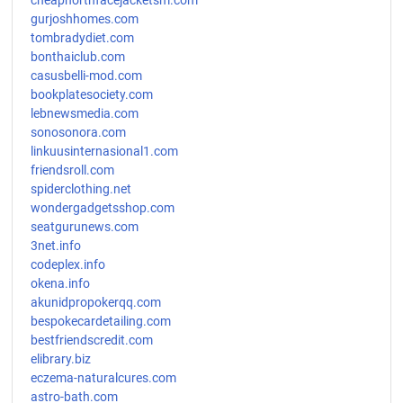
gurjoshhomes.com
tombradydiet.com
bonthaiclub.com
casusbelli-mod.com
bookplatesociety.com
lebnewsmedia.com
sonosonora.com
linkuusinternasional1.com
friendsroll.com
spiderclothing.net
wondergadgetsshop.com
seatgurunews.com
3net.info
codeplex.info
okena.info
akunidpropokerqq.com
bespokecardetailing.com
bestfriendscredit.com
elibrary.biz
eczema-naturalcures.com
astro-bath.com