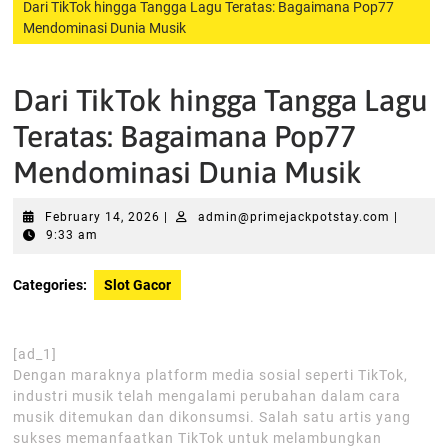
Dari TikTok hingga Tangga Lagu Teratas: Bagaimana Pop77
Mendominasi Dunia Musik
Dari TikTok hingga Tangga Lagu
Teratas: Bagaimana Pop77
Mendominasi Dunia Musik
February
admin@p
February 14, 2026
|
admin@primejackpotstay.com
|
14,
9:33 am
2026
Categories:
Slot Gacor
[ad_1]
Dengan maraknya platform media sosial seperti TikTok,
industri musik telah mengalami perubahan dalam cara
musik ditemukan dan dikonsumsi. Salah satu artis yang
sukses memanfaatkan TikTok untuk melambungkan