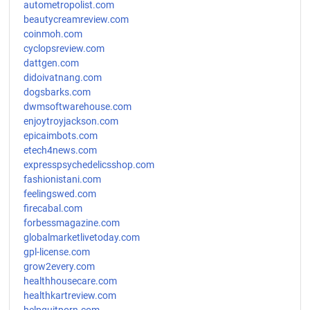
autometropolist.com
beautycreamreview.com
coinmoh.com
cyclopsreview.com
dattgen.com
didoivatnang.com
dogsbarks.com
dwmsoftwarehouse.com
enjoytroyjackson.com
epicaimbots.com
etech4news.com
expresspsychedelicsshop.com
fashionistani.com
feelingswed.com
firecabal.com
forbessmagazine.com
globalmarketlivetoday.com
gpl-license.com
grow2every.com
healthhousecare.com
healthkartreview.com
helpquitporn.com