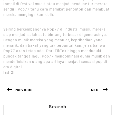
tampil di festival musik atau menjadi headline tur mereka
sendiri, Pop77 tahu cara memikat penonton dan membuat
mereka menginginkan lebih.
Seiring berkembangnya Pop77 di industri musik, mereka
siap menjadi salah satu bintang terbesar di generasinya.
Dengan musik mereka yang menular, kepribadian yang
menarik, dan bakat yang tak terbantahkan, jelas bahwa
Pop77 akan tetap ada. Dari TikTok hingga menduduki
puncak tangga lagu, Pop77 mendominasi dunia musik dan
mendefinisikan ulang apa artinya menjadi sensasi pop di
era digital.
[ad_2]
Post
navigation
PREVIOUS
NEXT
Previous
Next
Search
post:
post: