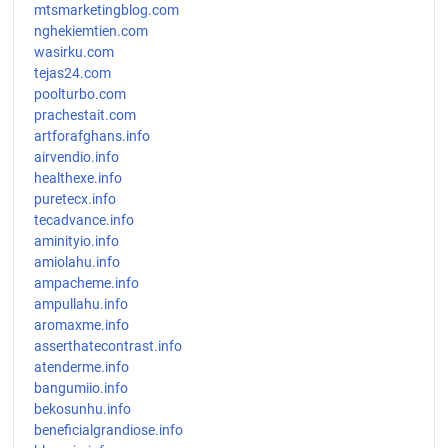
mtsmarketingblog.com
nghekiemtien.com
wasirku.com
tejas24.com
poolturbo.com
prachestait.com
artforafghans.info
airvendio.info
healthexe.info
puretecx.info
tecadvance.info
aminityio.info
amiolahu.info
ampacheme.info
ampullahu.info
aromaxme.info
asserthatecontrast.info
atenderme.info
bangumiio.info
bekosunhu.info
beneficialgrandiose.info