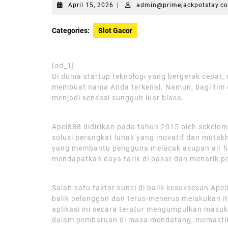
April
April 15, 2026
|
admin@primejackpotstay.c
15,
2026
Categories:
Slot Gacor
[ad_1]
Di dunia startup teknologi yang bergerak cepat,
membuat nama Anda terkenal. Namun, bagi tim di
menjadi sensasi sungguh luar biasa.
Apel888 didirikan pada tahun 2015 oleh sekel
solusi perangkat lunak yang inovatif dan mutakh
yang membantu pengguna melacak asupan air har
mendapatkan daya tarik di pasar dan menarik p
Salah satu faktor kunci di balik kesuksesan 
balik pelanggan dan terus-menerus melakukan it
aplikasi ini secara teratur mengumpulkan mas
dalam pembaruan di masa mendatang, memastika