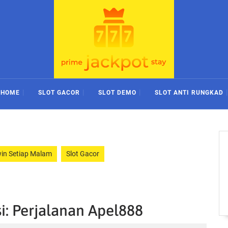
HOME
SLOT GACOR
SLOT DEMO
SLOT ANTI RUNGKAD
win Setiap Malam
Slot Gacor
si: Perjalanan Apel888