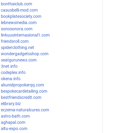
bonthaiclub.com
casusbelli-mod.com
bookplatesociety.com
lebnewsmedia.com
sonosonora.com
linkuusinternasional1.com
friendsroll.com
spiderclothing.net
wondergadgetsshop.com
seatgurunews.com
3net.info
codeplex.info
okena.info
akunidpropokerqq.com
bespokecardetailing.com
bestfriendscredit.com
elibrary.biz
eczema-naturalcures.com
astro-bath.com
aghapal.com
altu-expo.com