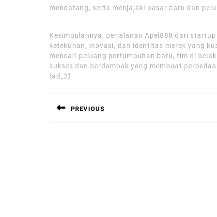
mendatang, serta menjajaki pasar baru dan pe
Kesimpulannya, perjalanan Apel888 dari startup
ketekunan, inovasi, dan identitas merek yang ku
mencari peluang pertumbuhan baru, tim di bel
sukses dan berdampak yang membuat perbedaa
[ad_2]
Post
PREVIOUS
navigation
Previous
post: