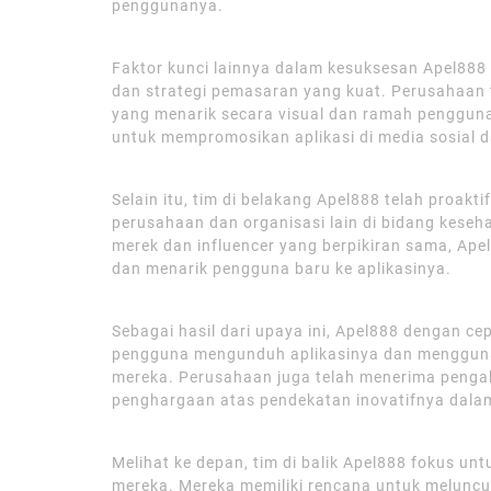
penggunanya.
Faktor kunci lainnya dalam kesuksesan Apel888
dan strategi pemasaran yang kuat. Perusahaan 
yang menarik secara visual dan ramah pengguna
untuk mempromosikan aplikasi di media sosial d
Selain itu, tim di belakang Apel888 telah proak
perusahaan dan organisasi lain di bidang kese
merek dan influencer yang berpikiran sama, Ap
dan menarik pengguna baru ke aplikasinya.
Sebagai hasil dari upaya ini, Apel888 dengan ce
pengguna mengunduh aplikasinya dan menggun
mereka. Perusahaan juga telah menerima penga
penghargaan atas pendekatan inovatifnya dalam
Melihat ke depan, tim di balik Apel888 fokus u
mereka. Mereka memiliki rencana untuk meluncu