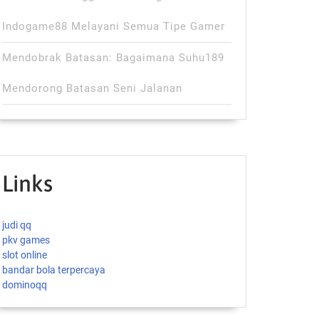
Indogame88 Melayani Semua Tipe Gamer
Mendobrak Batasan: Bagaimana Suhu189
Mendorong Batasan Seni Jalanan
Links
judi qq
pkv games
slot online
bandar bola terpercaya
dominoqq