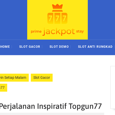
HOME
SLOT GACOR
SLOT DEMO
SLOT ANTI RUNGKAD
win Setiap Malam
Slot Gacor
n77
Perjalanan Inspiratif Topgun77