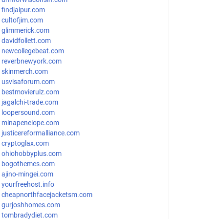
findjaipur.com
cultofjim.com
glimmerick.com
davidfollett.com
newcollegebeat.com
reverbnewyork.com
skinmerch.com
usvisaforum.com
bestmovierulz.com
jagalchi-trade.com
loopersound.com
minapenelope.com
justicereformalliance.com
cryptoglax.com
ohiohobbyplus.com
bogothemes.com
ajino-mingei.com
yourfreehost.info
cheapnorthfacejacketsm.com
gurjoshhomes.com
tombradydiet.com