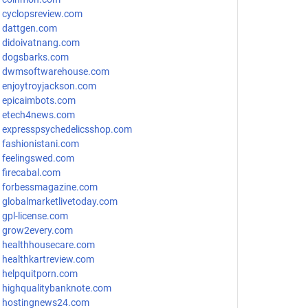
cyclopsreview.com
dattgen.com
didoivatnang.com
dogsbarks.com
dwmsoftwarehouse.com
enjoytroyjackson.com
epicaimbots.com
etech4news.com
expresspsychedelicsshop.com
fashionistani.com
feelingswed.com
firecabal.com
forbessmagazine.com
globalmarketlivetoday.com
gpl-license.com
grow2every.com
healthhousecare.com
healthkartreview.com
helpquitporn.com
highqualitybanknote.com
hostingnews24.com