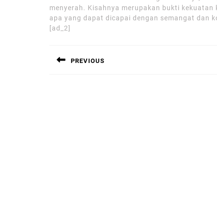
menyerah. Kisahnya merupakan bukti kekuatan k
apa yang dapat dicapai dengan semangat dan 
[ad_2]
Post
PREVIOUS
navigation
Previous
post: