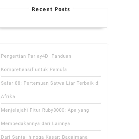
Recent Posts
Pengertian Parlay4D: Panduan
Komprehensif untuk Pemula
Safari88: Pertemuan Satwa Liar Terbaik di
Afrika
Menjelajahi Fitur Ruby8000: Apa yang
Membedakannya dari Lainnya
Dari Santai hingga Kasar: Bagaimana