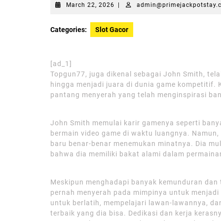
March
March 22, 2026
|
admin@primejackpotstay.
22,
2026
Categories:
Slot Gacor
[ad_1]
Topgun77, juga dikenal sebagai John Smith, tel
hingga menjadi juara di dunia game kompetitif. 
pantang menyerah yang telah menginspirasi ban
John Smith memulai karir gamenya seperti bany
bermain video game di waktu luangnya. Namun, 
baru benar-benar menemukan minatnya. Dia mul
bahwa dia memiliki bakat alami dalam permainan
Meskipun menghadapi banyak kemunduran dan t
pernah menyerah pada mimpinya untuk menjadi 
untuk berlatih, mempelajari lawan-lawannya, d
terbaik yang dia bisa. Dedikasi dan kerja keras