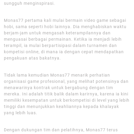
sungguh menginspirasi.
Monas77 pertama kali mulai bermain video game sebagai
hobi, sama seperti hobi lainnya. Dia menghabiskan waktu
berjam-jam untuk mengasah keterampilannya dan
menguasai berbagai permainan. Ketika ia menjadi lebih
terampil, ia mulai berpartisipasi dalam turnamen dan
kompetisi online, di mana ia dengan cepat mendapatkan
pengakuan atas bakatnya.
Tidak lama kemudian Monas77 menarik perhatian
organisasi game profesional, yang melihat potensinya dan
menawarinya kontrak untuk bergabung dengan tim
mereka. Ini adalah titik balik dalam karirnya, karena ia kini
memiliki kesempatan untuk berkompetisi di level yang lebih
tinggi dan menunjukkan keahliannya kepada khalayak
yang lebih luas.
Dengan dukungan tim dan pelatihnya, Monas77 terus