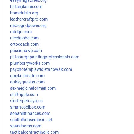
easymagazines.org
hirfanjilasmi.com
hometricks.org
leathercraftpro.com
microgridpower.org
mixiqo.com
needglobe.com
ortocoach.com
passionawe.com
pittsburghpaintingprofessionals.com
plumberryworks.com
psychoterapiawioletanowak.com
quickultimate.com
quirkyquester.com
sexmedicineformen.com
shiftripple.com
slotterpercaya.co
smartcoolbox.com
sohanjitfinances.com
soulfulhousemusic.net
sparklooms.com
tacticalcontractingllc.com