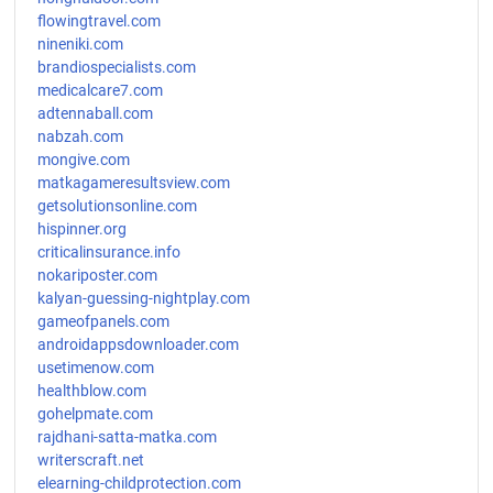
flowingtravel.com
nineniki.com
brandiospecialists.com
medicalcare7.com
adtennaball.com
nabzah.com
mongive.com
matkagameresultsview.com
getsolutionsonline.com
hispinner.org
criticalinsurance.info
nokariposter.com
kalyan-guessing-nightplay.com
gameofpanels.com
androidappsdownloader.com
usetimenow.com
healthblow.com
gohelpmate.com
rajdhani-satta-matka.com
writerscraft.net
elearning-childprotection.com