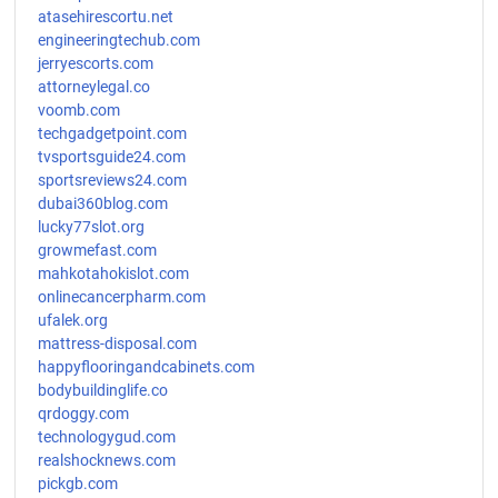
atasehirescortu.net
engineeringtechub.com
jerryescorts.com
attorneylegal.co
voomb.com
techgadgetpoint.com
tvsportsguide24.com
sportsreviews24.com
dubai360blog.com
lucky77slot.org
growmefast.com
mahkotahokislot.com
onlinecancerpharm.com
ufalek.org
mattress-disposal.com
happyflooringandcabinets.com
bodybuildinglife.co
qrdoggy.com
technologygud.com
realshocknews.com
pickgb.com