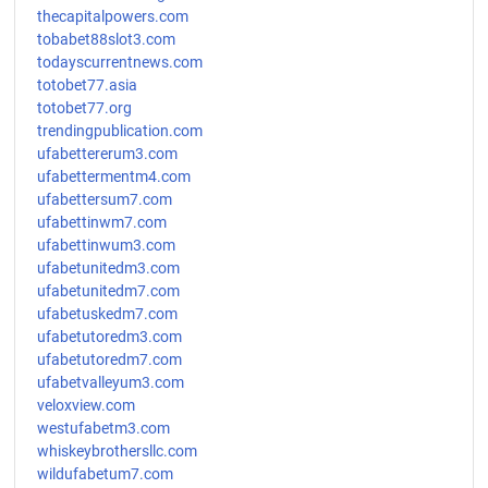
thecapitalpowers.com
tobabet88slot3.com
todayscurrentnews.com
totobet77.asia
totobet77.org
trendingpublication.com
ufabettererum3.com
ufabettermentm4.com
ufabettersum7.com
ufabettinwm7.com
ufabettinwum3.com
ufabetunitedm3.com
ufabetunitedm7.com
ufabetuskedm7.com
ufabetutoredm3.com
ufabetutoredm7.com
ufabetvalleyum3.com
veloxview.com
westufabetm3.com
whiskeybrothersllc.com
wildufabetum7.com