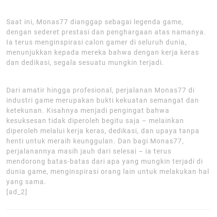
Saat ini, Monas77 dianggap sebagai legenda game,
dengan sederet prestasi dan penghargaan atas namanya.
Ia terus menginspirasi calon gamer di seluruh dunia,
menunjukkan kepada mereka bahwa dengan kerja keras
dan dedikasi, segala sesuatu mungkin terjadi.
Dari amatir hingga profesional, perjalanan Monas77 di
industri game merupakan bukti kekuatan semangat dan
ketekunan. Kisahnya menjadi pengingat bahwa
kesuksesan tidak diperoleh begitu saja – melainkan
diperoleh melalui kerja keras, dedikasi, dan upaya tanpa
henti untuk meraih keunggulan. Dan bagi Monas77,
perjalanannya masih jauh dari selesai – ia terus
mendorong batas-batas dari apa yang mungkin terjadi di
dunia game, menginspirasi orang lain untuk melakukan hal
yang sama.
[ad_2]
Post