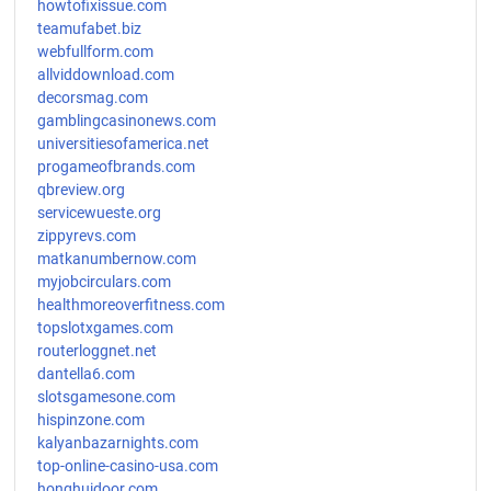
howtofixissue.com
teamufabet.biz
webfullform.com
allviddownload.com
decorsmag.com
gamblingcasinonews.com
universitiesofamerica.net
progameofbrands.com
qbreview.org
servicewueste.org
zippyrevs.com
matkanumbernow.com
myjobcirculars.com
healthmoreoverfitness.com
topslotxgames.com
routerloggnet.net
dantella6.com
slotsgamesone.com
hispinzone.com
kalyanbazarnights.com
top-online-casino-usa.com
honghuidoor.com