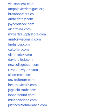
vibesaccent.com
ampajavierdemiguel.org
brainboosters.co
amberlately.com
joycebriscoe.com
aicarmina.com
mypartysupplystore.com
annforwisconsin.com
findjaipur.com
cultofjim.com
glimmerick.com
davidfollett.com
newcollegebeat.com
reverbnewyork.com
skinmerch.com
usvisaforum.com
bestmovierulz.com
jagalchi-trade.com
loopersound.com
minapenelope.com
justicereformalliance.com