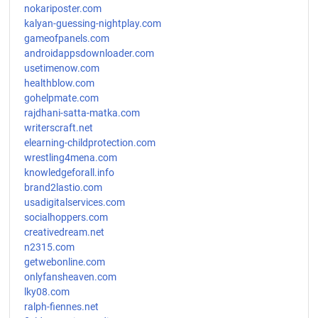
nokariposter.com
kalyan-guessing-nightplay.com
gameofpanels.com
androidappsdownloader.com
usetimenow.com
healthblow.com
gohelpmate.com
rajdhani-satta-matka.com
writerscraft.net
elearning-childprotection.com
wrestling4mena.com
knowledgeforall.info
brand2lastio.com
usadigitalservices.com
socialhoppers.com
creativedream.net
n2315.com
getwebonline.com
onlyfansheaven.com
lky08.com
ralph-fiennes.net