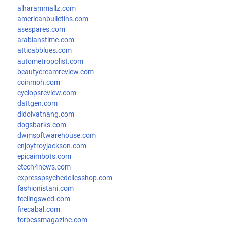
alharammallz.com
americanbulletins.com
asespares.com
arabianstime.com
atticabblues.com
autometropolist.com
beautycreamreview.com
coinmoh.com
cyclopsreview.com
dattgen.com
didoivatnang.com
dogsbarks.com
dwmsoftwarehouse.com
enjoytroyjackson.com
epicaimbots.com
etech4news.com
expresspsychedelicsshop.com
fashionistani.com
feelingswed.com
firecabal.com
forbessmagazine.com