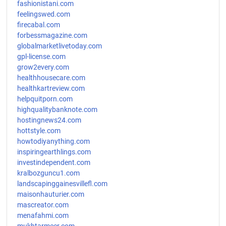
fashionistani.com
feelingswed.com
firecabal.com
forbessmagazine.com
globalmarketlivetoday.com
gpl-license.com
grow2every.com
healthhousecare.com
healthkartreview.com
helpquitporn.com
highqualitybanknote.com
hostingnews24.com
hottstyle.com
howtodiyanything.com
inspiringearthlings.com
investindependent.com
kralbozguncu1.com
landscapinggainesvillefl.com
maisonhauturier.com
mascreator.com
menafahmi.com
mukhtarmeer.com