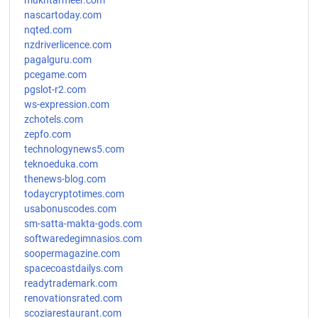
nascartoday.com
nqted.com
nzdriverlicence.com
pagalguru.com
pcegame.com
pgslot-r2.com
ws-expression.com
zchotels.com
zepfo.com
technologynews5.com
teknoeduka.com
thenews-blog.com
todaycryptotimes.com
usabonuscodes.com
sm-satta-makta-gods.com
softwaredegimnasios.com
soopermagazine.com
spacecoastdailys.com
readytrademark.com
renovationsrated.com
scoziarestaurant.com