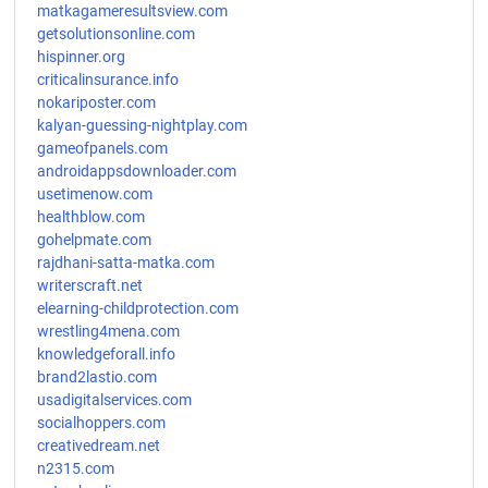
matkagameresultsview.com
getsolutionsonline.com
hispinner.org
criticalinsurance.info
nokariposter.com
kalyan-guessing-nightplay.com
gameofpanels.com
androidappsdownloader.com
usetimenow.com
healthblow.com
gohelpmate.com
rajdhani-satta-matka.com
writerscraft.net
elearning-childprotection.com
wrestling4mena.com
knowledgeforall.info
brand2lastio.com
usadigitalservices.com
socialhoppers.com
creativedream.net
n2315.com