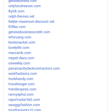
getwebonline.com
onlyfansheaven.com
lky08.com
ralph-fiennes.net
fielder-maximum-discount.net
fitfllex.com
genesisbusinesscredit.com
inforuang.com
kindsmarket.com
luvelylife.com
macramb.com
mypet-diary.com
oxweekly.com
panamacitydeckcontractors.com
westfashions.com
toolshandy.com
travelstager.com
trendinspires.com
rannyephul.com
reportradar360.com
swaggyfashion.com
taraftariumtv10.com