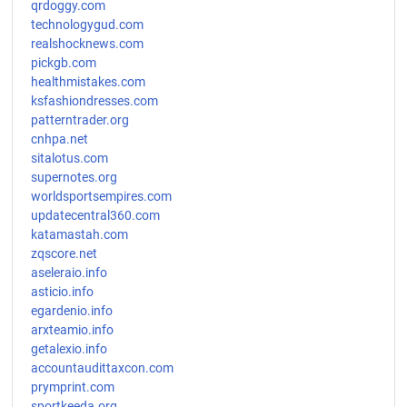
qrdoggy.com
technologygud.com
realshocknews.com
pickgb.com
healthmistakes.com
ksfashiondresses.com
patterntrader.org
cnhpa.net
sitalotus.com
supernotes.org
worldsportsempires.com
updatecentral360.com
katamastah.com
zqscore.net
aseleraio.info
asticio.info
egardenio.info
arxteamio.info
getalexio.info
accountaudittaxcon.com
prymprint.com
sportkeeda.org