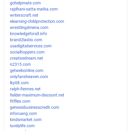
gohelpmate.com
rajdhani-satta-matka.com
writerscraft.net
elearning-childprotection.com
wrestling4mena.com
knowledgeforall.info
brand2lastio.com
usadigitalservices.com
socialhoppers.com
creativedream.net
n2315.com
getwebonline.com
onlyfansheaven.com
lky08.com
ralph-fiennes.net
fielder-maximum-discount.net
fitfllex.com
genesisbusinesscredit.com
inforuang.com
kindsmarket.com
luvelylife.com