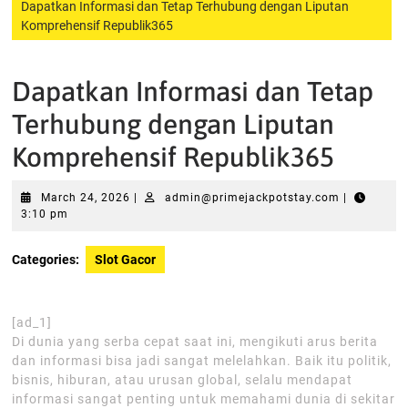
Dapatkan Informasi dan Tetap Terhubung dengan Liputan
Komprehensif Republik365
Dapatkan Informasi dan Tetap
Terhubung dengan Liputan
Komprehensif Republik365
March
admin@prim
March 24, 2026
|
admin@primejackpotstay.com
|
24,
3:10 pm
2026
Categories:
Slot Gacor
[ad_1]
Di dunia yang serba cepat saat ini, mengikuti arus berita
dan informasi bisa jadi sangat melelahkan. Baik itu politik,
bisnis, hiburan, atau urusan global, selalu mendapat
informasi sangat penting untuk memahami dunia di sekitar