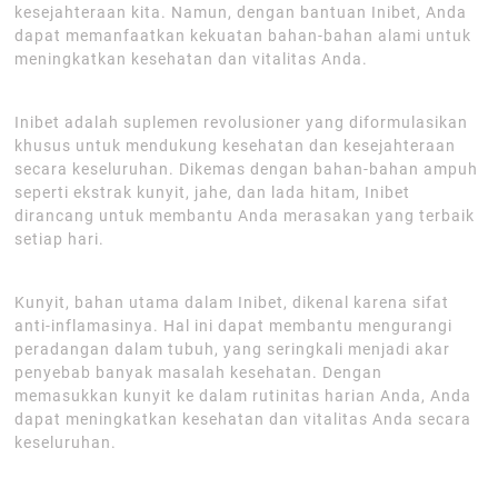
kesejahteraan kita. Namun, dengan bantuan Inibet, Anda
dapat memanfaatkan kekuatan bahan-bahan alami untuk
meningkatkan kesehatan dan vitalitas Anda.
Inibet adalah suplemen revolusioner yang diformulasikan
khusus untuk mendukung kesehatan dan kesejahteraan
secara keseluruhan. Dikemas dengan bahan-bahan ampuh
seperti ekstrak kunyit, jahe, dan lada hitam, Inibet
dirancang untuk membantu Anda merasakan yang terbaik
setiap hari.
Kunyit, bahan utama dalam Inibet, dikenal karena sifat
anti-inflamasinya. Hal ini dapat membantu mengurangi
peradangan dalam tubuh, yang seringkali menjadi akar
penyebab banyak masalah kesehatan. Dengan
memasukkan kunyit ke dalam rutinitas harian Anda, Anda
dapat meningkatkan kesehatan dan vitalitas Anda secara
keseluruhan.