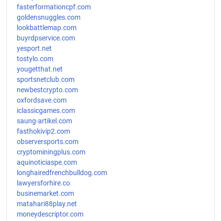
fasterformationcpf.com
goldensnuggles.com
lookbattlemap.com
buyrdpservice.com
yesport.net
tostylo.com
yougetthat.net
sportsnetclub.com
newbestcrypto.com
oxfordsave.com
iclassicgames.com
saung-artikel.com
fasthokivip2.com
observersports.com
cryptominingplus.com
aquinoticiaspe.com
longhairedfrenchbulldog.com
lawyersforhire.co
businemarket.com
matahari88play.net
moneydescriptor.com