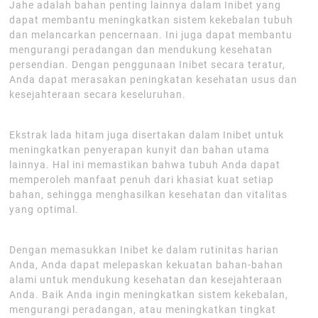
Jahe adalah bahan penting lainnya dalam Inibet yang
dapat membantu meningkatkan sistem kekebalan tubuh
dan melancarkan pencernaan. Ini juga dapat membantu
mengurangi peradangan dan mendukung kesehatan
persendian. Dengan penggunaan Inibet secara teratur,
Anda dapat merasakan peningkatan kesehatan usus dan
kesejahteraan secara keseluruhan.
Ekstrak lada hitam juga disertakan dalam Inibet untuk
meningkatkan penyerapan kunyit dan bahan utama
lainnya. Hal ini memastikan bahwa tubuh Anda dapat
memperoleh manfaat penuh dari khasiat kuat setiap
bahan, sehingga menghasilkan kesehatan dan vitalitas
yang optimal.
Dengan memasukkan Inibet ke dalam rutinitas harian
Anda, Anda dapat melepaskan kekuatan bahan-bahan
alami untuk mendukung kesehatan dan kesejahteraan
Anda. Baik Anda ingin meningkatkan sistem kekebalan,
mengurangi peradangan, atau meningkatkan tingkat