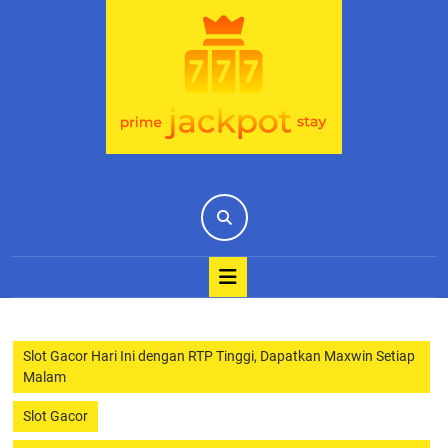
Skip
to
content
Open
Button
Slot Gacor Hari Ini dengan RTP Tinggi, Dapatkan Maxwin Setiap
Malam
Slot Gacor