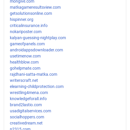
mongive.com
matkagameresultsview.com
getsolutionsonline.com
hispinner.org
criticalinsurance.info
nokariposter.com
kalyan-guessing-nightplay.com
gameofpanels.com
androidappsdownloader.com
usetimenow.com
healthblow.com
gohelpmate.com
rajdhani-satta-matka.com
writerscraft.net
elearning-childprotection.com
wrestling4mena.com
knowledgeforall.info
brand2lastio.com
usadigitalservices.com
socialhoppers.com
creativedream.net
n2315.com