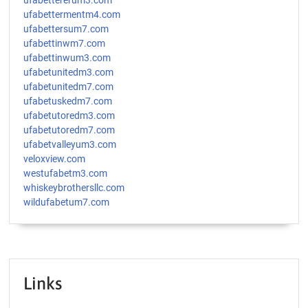
ufabettermentm4.com
ufabettersum7.com
ufabettinwm7.com
ufabettinwum3.com
ufabetunitedm3.com
ufabetunitedm7.com
ufabetuskedm7.com
ufabetutoredm3.com
ufabetutoredm7.com
ufabetvalleyum3.com
veloxview.com
westufabetm3.com
whiskeybrothersllc.com
wildufabetum7.com
Links