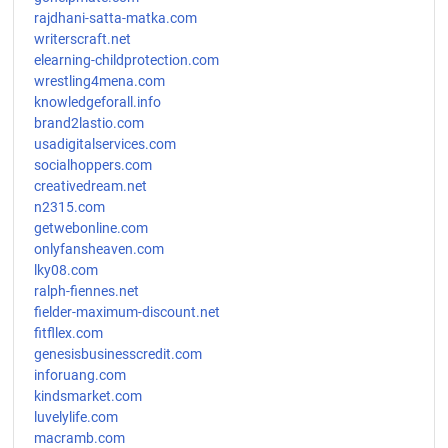
rajdhani-satta-matka.com
writerscraft.net
elearning-childprotection.com
wrestling4mena.com
knowledgeforall.info
brand2lastio.com
usadigitalservices.com
socialhoppers.com
creativedream.net
n2315.com
getwebonline.com
onlyfansheaven.com
lky08.com
ralph-fiennes.net
fielder-maximum-discount.net
fitfllex.com
genesisbusinesscredit.com
inforuang.com
kindsmarket.com
luvelylife.com
macramb.com