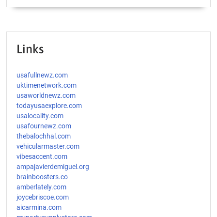
Links
usafullnewz.com
uktimenetwork.com
usaworldnewz.com
todayusaexplore.com
usalocality.com
usafournewz.com
thebalochhal.com
vehicularmaster.com
vibesaccent.com
ampajavierdemiguel.org
brainboosters.co
amberlately.com
joycebriscoe.com
aicarmina.com