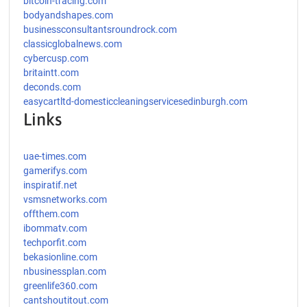
bitcoin-tracing.com
bodyandshapes.com
businessconsultantsroundrock.com
classicglobalnews.com
cybercusp.com
britaintt.com
deconds.com
easycartltd-domesticcleaningservicesedinburgh.com
Links
uae-times.com
gamerifys.com
inspiratif.net
vsmsnetworks.com
offthem.com
ibommatv.com
techporfit.com
bekasionline.com
nbusinessplan.com
greenlife360.com
cantshoutitout.com