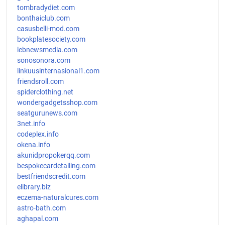
tombradydiet.com
bonthaiclub.com
casusbelli-mod.com
bookplatesociety.com
lebnewsmedia.com
sonosonora.com
linkuusinternasional1.com
friendsroll.com
spiderclothing.net
wondergadgetsshop.com
seatgurunews.com
3net.info
codeplex.info
okena.info
akunidpropokerqq.com
bespokecardetailing.com
bestfriendscredit.com
elibrary.biz
eczema-naturalcures.com
astro-bath.com
aghapal.com