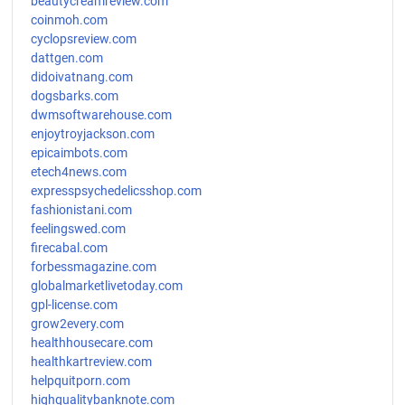
beautycreamreview.com
coinmoh.com
cyclopsreview.com
dattgen.com
didoivatnang.com
dogsbarks.com
dwmsoftwarehouse.com
enjoytroyjackson.com
epicaimbots.com
etech4news.com
expresspsychedelicsshop.com
fashionistani.com
feelingswed.com
firecabal.com
forbessmagazine.com
globalmarketlivetoday.com
gpl-license.com
grow2every.com
healthhousecare.com
healthkartreview.com
helpquitporn.com
highqualitybanknote.com