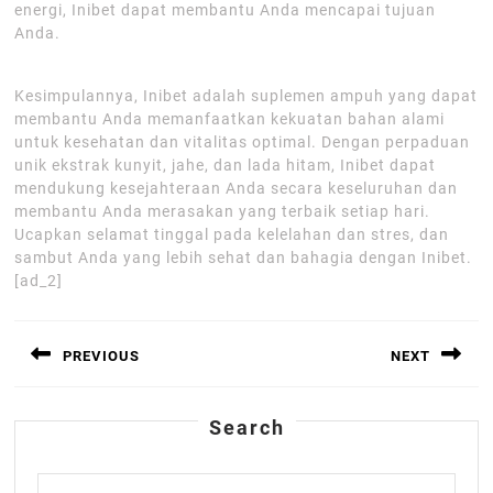
energi, Inibet dapat membantu Anda mencapai tujuan
Anda.
Kesimpulannya, Inibet adalah suplemen ampuh yang dapat
membantu Anda memanfaatkan kekuatan bahan alami
untuk kesehatan dan vitalitas optimal. Dengan perpaduan
unik ekstrak kunyit, jahe, dan lada hitam, Inibet dapat
mendukung kesejahteraan Anda secara keseluruhan dan
membantu Anda merasakan yang terbaik setiap hari.
Ucapkan selamat tinggal pada kelelahan dan stres, dan
sambut Anda yang lebih sehat dan bahagia dengan Inibet.
[ad_2]
Post
navigation
PREVIOUS
NEXT
Previous
Next
Search
post:
post: