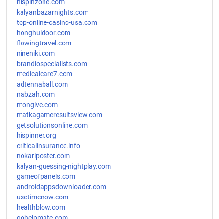
hispinzone.com
kalyanbazarnights.com
top-online-casino-usa.com
honghuidoor.com
flowingtravel.com
nineniki.com
brandiospecialists.com
medicalcare7.com
adtennaball.com
nabzah.com
mongive.com
matkagameresultsview.com
getsolutionsonline.com
hispinner.org
criticalinsurance.info
nokariposter.com
kalyan-guessing-nightplay.com
gameofpanels.com
androidappsdownloader.com
usetimenow.com
healthblow.com
gohelpmate.com