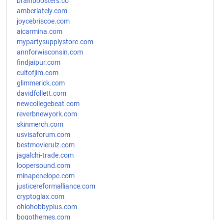
brainboosters.co
amberlately.com
joycebriscoe.com
aicarmina.com
mypartysupplystore.com
annforwisconsin.com
findjaipur.com
cultofjim.com
glimmerick.com
davidfollett.com
newcollegebeat.com
reverbnewyork.com
skinmerch.com
usvisaforum.com
bestmovierulz.com
jagalchi-trade.com
loopersound.com
minapenelope.com
justicereformalliance.com
cryptoglax.com
ohiohobbyplus.com
bogothemes.com