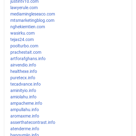
justintv10.com
lawyerule.com
mediamingleseaco.com
mtsmarketingblog.com
nghekiemtien.com
wasirku.com
tejas24.com
poolturbo.com
prachestait.com
artforafghans.info
airvendio.info
healthexe.info
puretecx.info
tecadvance.info
aminityio.info
amiolahu.info
ampacheme.info
ampullahu.info
aromaxme.info
asserthatecontrast.info
atenderme.info
bangumiio.info