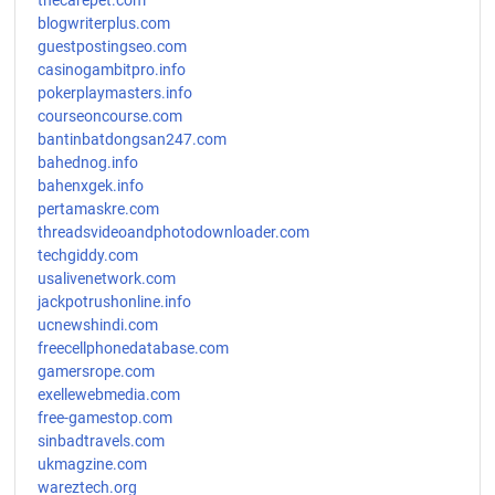
blogwriterplus.com
guestpostingseo.com
casinogambitpro.info
pokerplaymasters.info
courseoncourse.com
bantinbatdongsan247.com
bahednog.info
bahenxgek.info
pertamaskre.com
threadsvideoandphotodownloader.com
techgiddy.com
usalivenetwork.com
jackpotrushonline.info
ucnewshindi.com
freecellphonedatabase.com
gamersrope.com
exellewebmedia.com
free-gamestop.com
sinbadtravels.com
ukmagzine.com
wareztech.org