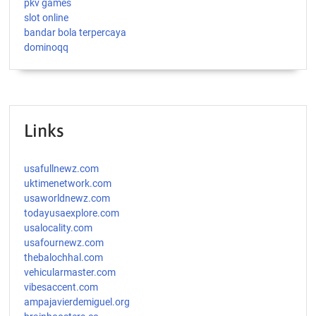
pkv games
slot online
bandar bola terpercaya
dominoqq
Links
usafullnewz.com
uktimenetwork.com
usaworldnewz.com
todayusaexplore.com
usalocality.com
usafournewz.com
thebalochhal.com
vehicularmaster.com
vibesaccent.com
ampajavierdemiguel.org