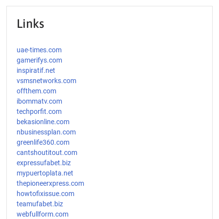
Links
uae-times.com
gamerifys.com
inspiratif.net
vsmsnetworks.com
offthem.com
ibommatv.com
techporfit.com
bekasionline.com
nbusinessplan.com
greenlife360.com
cantshoutitout.com
expressufabet.biz
mypuertoplata.net
thepioneerxpress.com
howtofixissue.com
teamufabet.biz
webfullform.com