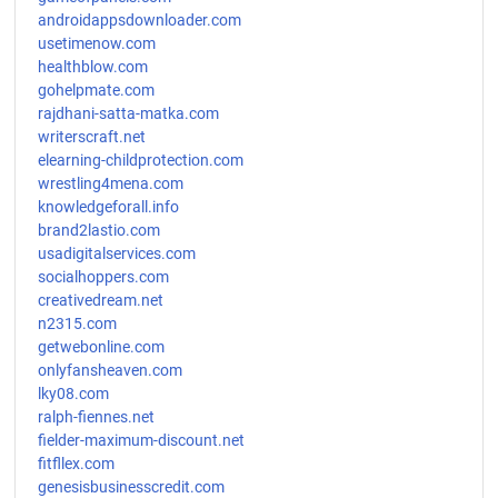
androidappsdownloader.com
usetimenow.com
healthblow.com
gohelpmate.com
rajdhani-satta-matka.com
writerscraft.net
elearning-childprotection.com
wrestling4mena.com
knowledgeforall.info
brand2lastio.com
usadigitalservices.com
socialhoppers.com
creativedream.net
n2315.com
getwebonline.com
onlyfansheaven.com
lky08.com
ralph-fiennes.net
fielder-maximum-discount.net
fitfllex.com
genesisbusinesscredit.com