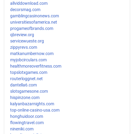
allviddownload.com
decorsmag.com
gamblingcasinonews.com
universitiesofamerica.net
progameofbrands.com
qbreview.org
servicewueste.org
zippyrevs.com
matkanumbernow.com
myjobcirculars.com
healthmoreoverfitness.com
topslotxgames.com
routerloggnet.net
dantella6.com
slotsgamesone.com
hispinzone.com
kalyanbazarnights.com
top-online-casino-usa.com
honghuidoor.com
flowingtravel.com
nineniki.com