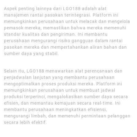
Aspek penting lainnya dari LGO188 adalah alat
manajemen rantai pasokan terintegrasi. Platform ini
memungkinkan perusahaan untuk melacak dan mengelola
pemasok mereka, memastikan bahwa mereka memenuhi
standar kualitas dan pengiriman. Ini membantu
perusahaan mengurangi risiko gangguan dalam rantai
pasokan mereka dan mempertahankan aliran bahan dan
sumber daya yang stabil.
Selain itu, LGO188 menawarkan alat perencanaan dan
penjadwalan lanjutan yang membantu perusahaan
mengoptimalkan proses produksi mereka. Platform ini
memungkinkan perusahaan untuk membuat jadwal
produksi terperinci, mengalokasikan sumber daya secara
efisien, dan memantau kemajuan secara real-time. Ini
membantu perusahaan meningkatkan efisiensi,
mengurangi limbah, dan memenuhi permintaan pelanggan
secara lebih efektif.