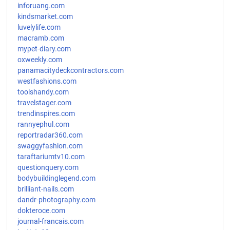
inforuang.com
kindsmarket.com
luvelylife.com
macramb.com
mypet-diary.com
oxweekly.com
panamacitydeckcontractors.com
westfashions.com
toolshandy.com
travelstager.com
trendinspires.com
rannyephul.com
reportradar360.com
swaggyfashion.com
taraftariumtv10.com
questionquery.com
bodybuildinglegend.com
brilliant-nails.com
dandr-photography.com
dokteroce.com
journal-francais.com