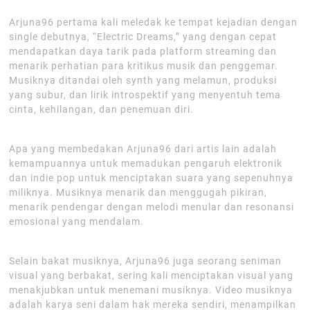
Arjuna96 pertama kali meledak ke tempat kejadian dengan
single debutnya, “Electric Dreams,” yang dengan cepat
mendapatkan daya tarik pada platform streaming dan
menarik perhatian para kritikus musik dan penggemar.
Musiknya ditandai oleh synth yang melamun, produksi
yang subur, dan lirik introspektif yang menyentuh tema
cinta, kehilangan, dan penemuan diri.
Apa yang membedakan Arjuna96 dari artis lain adalah
kemampuannya untuk memadukan pengaruh elektronik
dan indie pop untuk menciptakan suara yang sepenuhnya
miliknya. Musiknya menarik dan menggugah pikiran,
menarik pendengar dengan melodi menular dan resonansi
emosional yang mendalam.
Selain bakat musiknya, Arjuna96 juga seorang seniman
visual yang berbakat, sering kali menciptakan visual yang
menakjubkan untuk menemani musiknya. Video musiknya
adalah karya seni dalam hak mereka sendiri, menampilkan