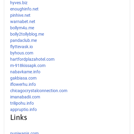
hyves.biz
enoughinfo.net
pinhive.net
warnabet.net
bollym4u.me
bolly2tollyblog.me
pandaclub.me
flyttevask.io
byhous.com
hartfordplazahotel.com
m-918kissapk.com
nabavkame.info
gakbiasa.com
iflowerhu.info
chicagocrystalconnection.com
imanabadii.com
trilipohu.info
appruptio.info
Links
punjwanis.com