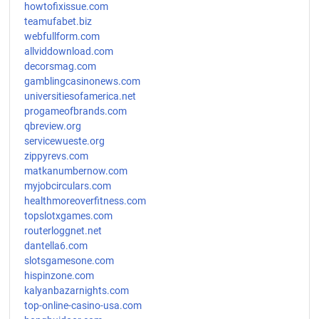
howtofixissue.com
teamufabet.biz
webfullform.com
allviddownload.com
decorsmag.com
gamblingcasinonews.com
universitiesofamerica.net
progameofbrands.com
qbreview.org
servicewueste.org
zippyrevs.com
matkanumbernow.com
myjobcirculars.com
healthmoreoverfitness.com
topslotxgames.com
routerloggnet.net
dantella6.com
slotsgamesone.com
hispinzone.com
kalyanbazarnights.com
top-online-casino-usa.com