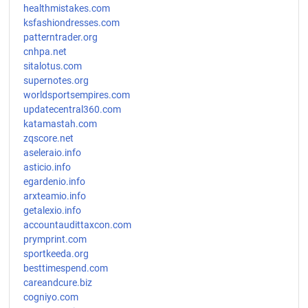
healthmistakes.com
ksfashiondresses.com
patterntrader.org
cnhpa.net
sitalotus.com
supernotes.org
worldsportsempires.com
updatecentral360.com
katamastah.com
zqscore.net
aseleraio.info
asticio.info
egardenio.info
arxteamio.info
getalexio.info
accountaudittaxcon.com
prymprint.com
sportkeeda.org
besttimespend.com
careandcure.biz
cogniyo.com