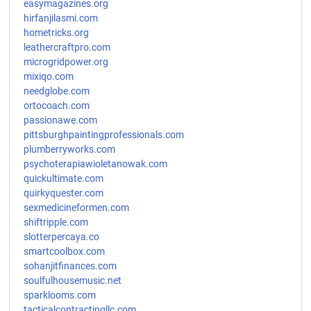
easymagazines.org
hirfanjilasmi.com
hometricks.org
leathercraftpro.com
microgridpower.org
mixiqo.com
needglobe.com
ortocoach.com
passionawe.com
pittsburghpaintingprofessionals.com
plumberryworks.com
psychoterapiawioletanowak.com
quickultimate.com
quirkyquester.com
sexmedicineformen.com
shiftripple.com
slotterpercaya.co
smartcoolbox.com
sohanjitfinances.com
soulfulhousemusic.net
sparklooms.com
tacticalcontractingllc.com