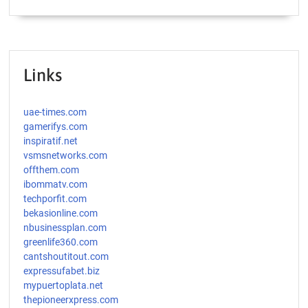
Links
uae-times.com
gamerifys.com
inspiratif.net
vsmsnetworks.com
offthem.com
ibommatv.com
techporfit.com
bekasionline.com
nbusinessplan.com
greenlife360.com
cantshoutitout.com
expressufabet.biz
mypuertoplata.net
thepioneerxpress.com