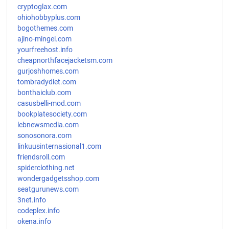
cryptoglax.com
ohiohobbyplus.com
bogothemes.com
ajino-mingei.com
yourfreehost.info
cheapnorthfacejacketsm.com
gurjoshhomes.com
tombradydiet.com
bonthaiclub.com
casusbelli-mod.com
bookplatesociety.com
lebnewsmedia.com
sonosonora.com
linkuusinternasional1.com
friendsroll.com
spiderclothing.net
wondergadgetsshop.com
seatgurunews.com
3net.info
codeplex.info
okena.info