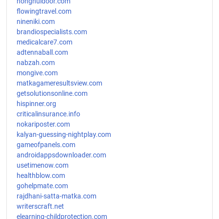
honghuidoor.com
flowingtravel.com
nineniki.com
brandiospecialists.com
medicalcare7.com
adtennaball.com
nabzah.com
mongive.com
matkagameresultsview.com
getsolutionsonline.com
hispinner.org
criticalinsurance.info
nokariposter.com
kalyan-guessing-nightplay.com
gameofpanels.com
androidappsdownloader.com
usetimenow.com
healthblow.com
gohelpmate.com
rajdhani-satta-matka.com
writerscraft.net
elearning-childprotection.com