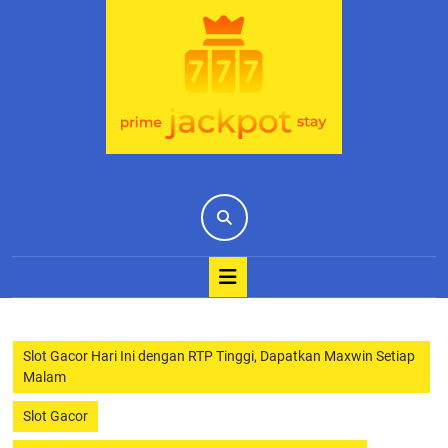
Skip
to
content
Open
Button
Slot Gacor Hari Ini dengan RTP Tinggi, Dapatkan Maxwin Setiap
Malam
Slot Gacor